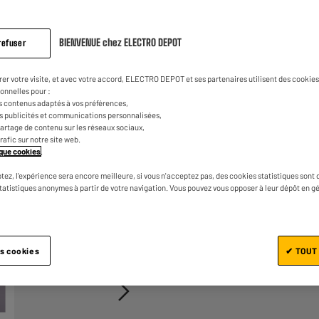
569
€
98
avis.
Lien
sur
la
0
€
50
BIENVENUE chez ELECTRO DEPOT
Dont
refuser
même
page.
UN CRÉDIT VOUS ENGAGE ET
CAPACITÉS DE REMBOURSEM
rer votre visite, et avec votre accord, ELECTRO DEPOT et ses partenaires utilisent des cookies 
onnelles pour :
s contenus adaptés à vos préférences,
es publicités et communications personnalisées,
e partage de contenu sur les réseaux sociaux,
trafic sur notre site web.
tique cookies
.
tez, l'expérience sera encore meilleure, si vous n'acceptez pas, des cookies statistiques sont 
statistiques anonymes à partir de votre navigation. Vous pouvez vous opposer à leur dépôt en g
Ajouter au panier
1/3
es cookies
✔ TOUT