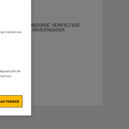
 DOIT ÊTRE REMBOURSÉ. VÉRIFIEZ VOS
ENT AVANT DE VOUS ENGAGER.
qui traitent vos
déposés afin de
érant vos
 AUTORISER