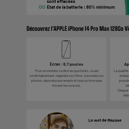
Découvrez l'APPLE iPhone 14 Pro Max 128Go V
Ecran : 6,7 pouces
Ap
Pour un meilleur confort au quotidien. Jouez
La qualité
confortablement, regardez vos films, visionnez vos
embarq
photos, répondez aux emails et lisez un livre sans
possèd
froncer les sourcils.
dé
Chaque 
télé
Le mot de Maxime