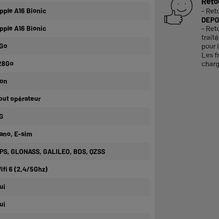
Reto
pple A16 Bionic
- Ret
DEPO
pple A16 Bionic
- Ret
trait
Go
pour l
Les f
28Go
charg
on
out opérateur
G
ano, E-sim
PS, GLONASS, GALILEO, BDS, QZSS
ifi 6 (2,4/5Ghz)
ui
ui