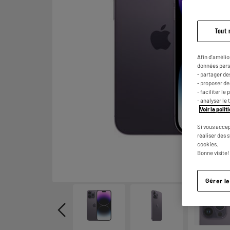
Tout 
Afin d'amélio
données pers
- partager de
- proposer d
- faciliter l
- analyser le 
Voir la poli
Si vous accep
réaliser des 
cookies.
Bonne visite!
Gérer l