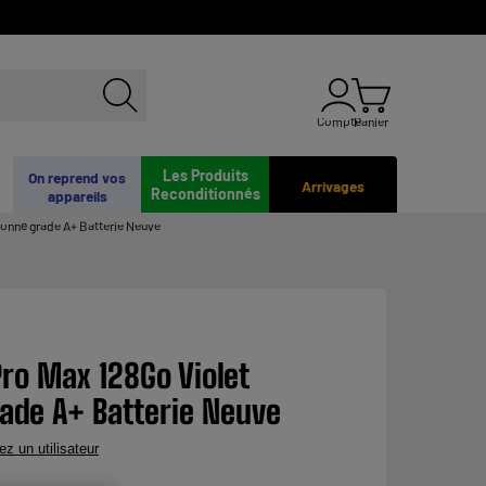
Compte
Panier
Les Produits
On reprend vos
Arrivages
Reconditionnés
appareils
ionné grade A+ Batterie Neuve
Pro Max 128Go Violet
ade A+ Batterie Neuve
ez un utilisateur