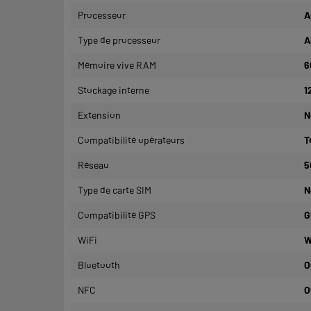
Processeur
A
Type de processeur
A
Mémoire vive RAM
6
Stockage interne
1
Extension
N
Compatibilité opérateurs
T
Réseau
5
Type de carte SIM
N
Compatibilité GPS
G
WiFi
W
Bluetooth
O
NFC
O