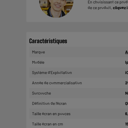
En choisissant ce produ
de ce produit,
cliquez i
Caractéristiques
Marque
A
Modèle
I
Système d'Exploitation
i
Année de commercialisation
2
Surcouche
N
Définition de l'écran
Q
Taille écran en pouces
6
Taille écran en cm
1