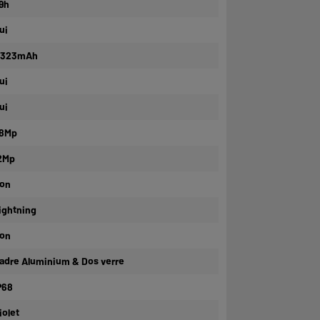
9h
ui
 323mAh
ui
ui
8Mp
2Mp
on
ightning
on
adre Aluminium & Dos verre
P68
iolet