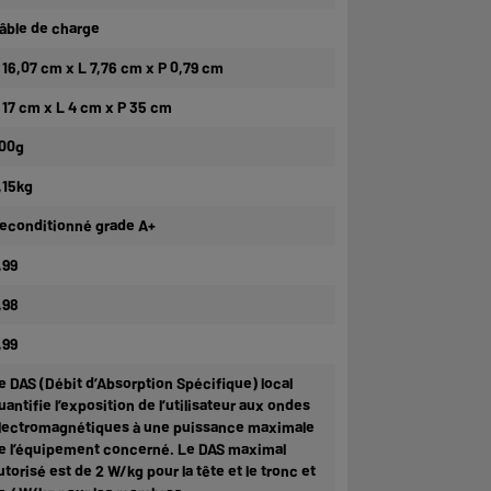
âble de charge
 16,07 cm x L 7,76 cm x P 0,79 cm
 17 cm x L 4 cm x P 35 cm
00g
,15kg
econditionné grade A+
,99
,98
,99
e DAS (Débit d’Absorption Spécifique) local
uantifie l’exposition de l’utilisateur aux ondes
lectromagnétiques à une puissance maximale
e l’équipement concerné. Le DAS maximal
utorisé est de 2 W/kg pour la tête et le tronc et