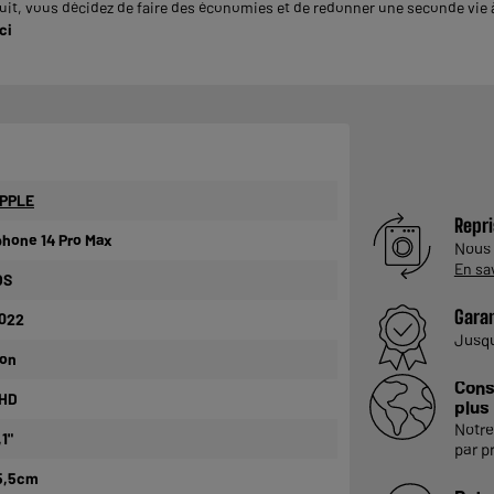
it, vous décidez de faire des économies et de redonner une seconde vie à 
ci
PPLE
Repri
phone 14 Pro Max
Nous
En sa
OS
Garan
022
Jusq
on
Cons
HD
plus
Notre
,1"
par p
5,5cm