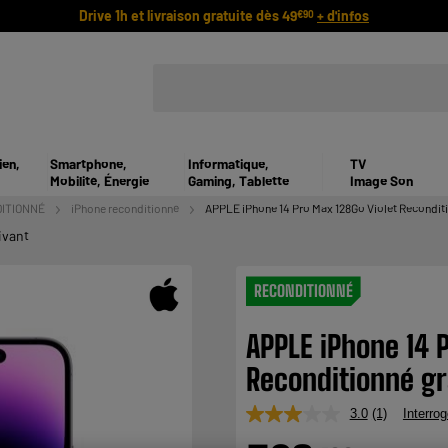
Drive 1h et livraison gratuite dès 49
+ d'infos
€90
ien,
Smartphone,
Informatique,
TV
Mobilité, Énergie
Gaming, Tablette
Image Son
ITIONNÉ
iPhone reconditionné
APPLE iPhone 14 Pro Max 128Go Violet Recondit
ivant
RECONDITIONNÉ
APPLE iPhone 14 
Reconditionné gr
3.0
(1)
Interrog
Lire
1