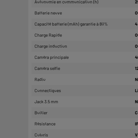
Autonomie en communication (h)
2
Batterie neuve
O
Capacité batterie (mAh) garantie à 80%
4
Charge Rapide
O
Charge induction
O
Caméra principale
4
Caméra selfie
1
Radio
N
Connectiques
L
Jack 3.5 mm
N
Boitier
C
Résistance
I
Coloris
V