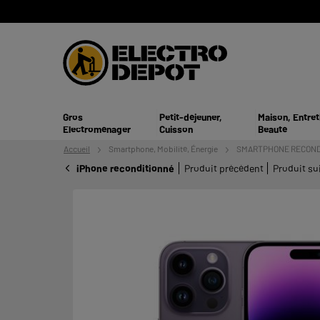
Gros
Petit-déjeuner,
Maison, Entret
Electroménager
Cuisson
Beauté
Accueil
Smartphone,
Mobilité, Énergie
SMARTPHONE RECOND
iPhone reconditionné
Produit précédent
Produit su