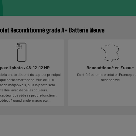
iolet Reconditionné grade A+ Batterie Neuve
pareil photo : 48+12+12 MP
Recondtionné en France
 de la photo dépend du capteur principal
Contrôlé et remis en état en France pou
ué par le smartphone. Plus celui-ci
seconde vie
e de mégapixels, plus la photo sera
taillée, avec de belles couleurs.
capteur possède sa propre fonction :
objectif, grand angle, macro etc…