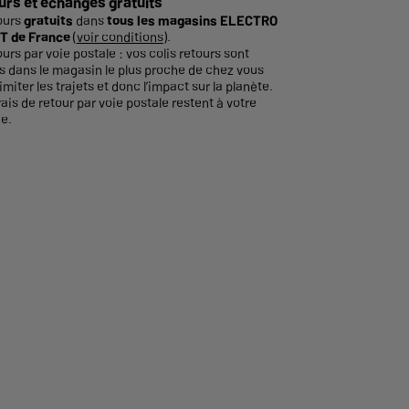
urs et échanges gratuits
ours
gratuits
dans
tous les magasins ELECTRO
T de France
(
voir conditions
).
ours par voie postale : vos colis retours sont
és dans le magasin le plus proche de chez vous
imiter les trajets et donc l’impact sur la planète.
rais de retour par voie postale restent à votre
e.