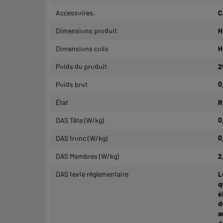
Accessoires.
C
Dimensions produit
H
Dimensions colis
H
Poids du produit
2
Poids brut
0
État
R
DAS Tête (W/kg)
0
DAS tronc (W/kg)
0
DAS Membres (W/kg)
2
DAS texte réglementaire
L
q
é
d
a