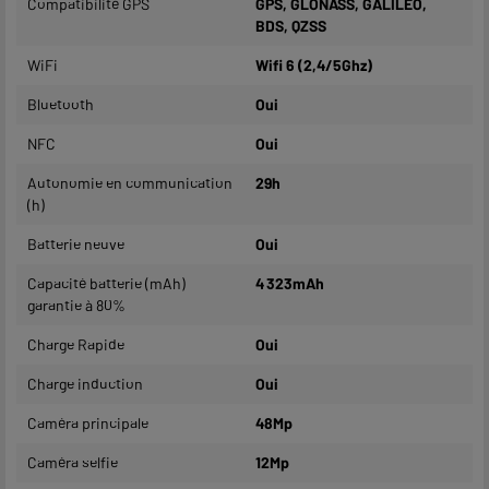
Compatibilité GPS
GPS, GLONASS, GALILEO,
BDS, QZSS
WiFi
Wifi 6 (2,4/5Ghz)
Bluetooth
Oui
NFC
Oui
Autonomie en communication
29h
(h)
Batterie neuve
Oui
Capacité batterie (mAh)
4 323mAh
garantie à 80%
Charge Rapide
Oui
Charge induction
Oui
Caméra principale
48Mp
Caméra selfie
12Mp