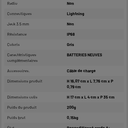
Radio
Non
Connectiques
Lightning
Jack 3.5 mm
Non
Résistance
IP68
Coloris
Gris
Caractéristiques
BATTERIES NEUVES
complémentaires
Accessoires.
Câble de charge
Dimensions produit
H 16,07 cm x L 7,76 cm x P
0,79 cm
Dimensions colis
H 17 cm x L 4 cm x P 35 cm
Poids du produit
200g
Poids brut
0,15kg
État
Reconditionné grade A+