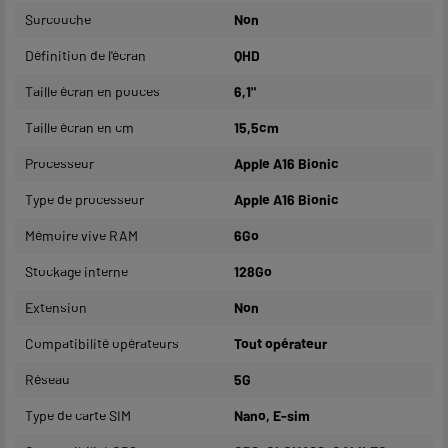
Surcouche
Non
Définition de l'écran
QHD
Taille écran en pouces
6,1"
Taille écran en cm
15,5cm
Processeur
Apple A16 Bionic
Type de processeur
Apple A16 Bionic
Mémoire vive RAM
6Go
Stockage interne
128Go
Extension
Non
Compatibilité opérateurs
Tout opérateur
Réseau
5G
Type de carte SIM
Nano, E-sim