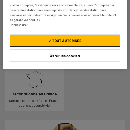
Si vous acceptez, l'expérience sera encore meilleure, si vous n'acceptez pas,
des cookies statistiques sont déposés afin de réaliser des statistiques
Ecran : 6,7 pouces
Appareil photo : 48+12+12 MP
anonymes à partir de votre navigation. Vous pouvez vous opposer à leur dépôt
Pour un meilleur confort au
La qualité de la photo dépend du
en gérant vos cookies.
quotidien. Jouez confortablement,
capteur principal embarqué par le
Bonne visite!
regardez vos films, visionnez vos
smartphone. Plus celui-ci possède
photos, répondez aux emails et lisez
de mégapixels, plus la photo sera
un livre sans froncer les sourcils.
détaillée, avec de belles couleurs.
✔ TOUT AUTORISER
Chaque capteur possède sa propre
fonction : téléobjectif, grand angle,
macro etc…
Gérer les cookies
Recondtionné en France
Contrôlé et remis en état en France
pour une seconde vie