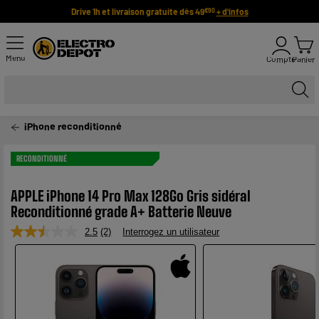
Drive 1h et livraison gratuite dès 49
+ d'infos
€90
Menu
Compte
Panier
iPhone reconditionné
RECONDITIONNÉ
APPLE iPhone 14 Pro Max 128Go Gris sidéral
Reconditionné grade A+ Batterie Neuve
2.5
(2)
Interrogez un utilisateur
Lire
2
avis.
Lien
sur
la
même
page.