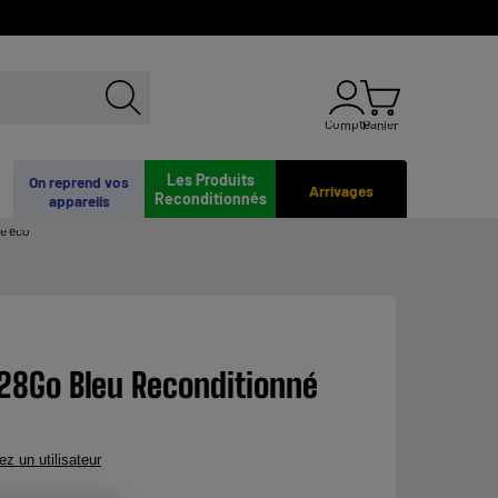
Compte
Panier
Les Produits
On reprend vos
Arrivages
Reconditionnés
appareils
e éco
128Go Bleu Reconditionné
ez un utilisateur