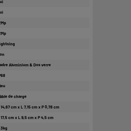
ui
ui
2Mp
2Mp
ightning
on
adre Aluminium & Dos verre
P68
leu
âble de charge
 14,67 cm x L 7,15 cm x P 0,78 cm
 17,5 cm x L 9,5 cm x P 4,5 cm
,3kg