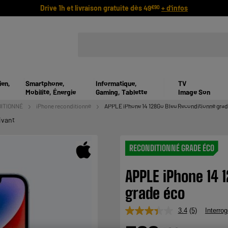
Drive 1h et livraison gratuite dès 49
+ d'infos
€90
ien,
Smartphone,
Informatique,
TV
Mobilité, Énergie
Gaming, Tablette
Image Son
ITIONNÉ
iPhone reconditionné
APPLE iPhone 14 128Go Bleu Reconditionné grad
ivant
RECONDITIONNÉ GRADE ÉCO
APPLE iPhone 14 
grade éco
3.4
(5)
Interrog
Lire
5