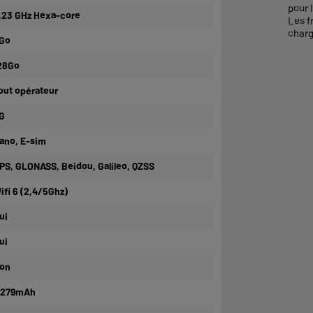
pour l
,23 GHz Hexa-core
Les f
charg
Go
28Go
out opérateur
G
ano, E-sim
PS, GLONASS, Beidou, Galileo, QZSS
ifi 6 (2,4/5Ghz)
ui
ui
on
 279mAh