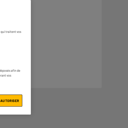
qui traitent vos
déposés afin de
érant vos
 AUTORISER