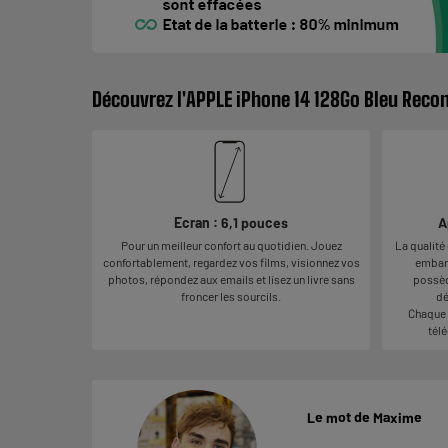
Découvrez l'APPLE iPhone 14 128Go Bleu Reco
Ecran : 6,1 pouces
A
Pour un meilleur confort au quotidien. Jouez
La qualité
confortablement, regardez vos films, visionnez vos
embarq
photos, répondez aux emails et lisez un livre sans
possèd
froncer les sourcils.
dé
Chaque 
télé
Le mot de Maxime