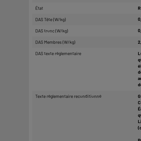
État
R
DAS Tête (W/kg)
0
DAS tronc (W/kg)
0
DAS Membres (W/kg)
2
DAS texte réglementaire
L
q
é
d
a
d
Texte réglementaire reconditionné
G
C
É
q
L
(
P