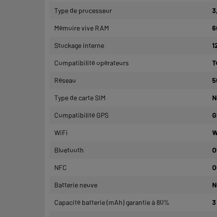
Type de processeur
3
Mémoire vive RAM
6
Stockage interne
1
Compatibilité opérateurs
T
Réseau
5
Type de carte SIM
N
Compatibilité GPS
G
WiFi
W
Bluetooth
O
NFC
O
Batterie neuve
N
Capacité batterie (mAh) garantie à 80%
3