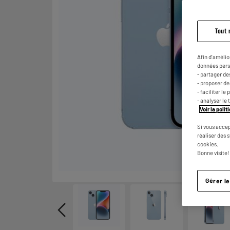
Tout 
Afin d'amélio
données pers
- partager de
- proposer d
- faciliter l
- analyser le 
Voir la poli
Si vous accep
réaliser des 
cookies.
Bonne visite!
Gérer l