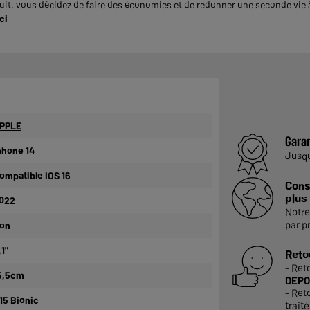
it, vous décidez de faire des économies et de redonner une seconde vie à 
ci
PPLE
Garan
phone 14
Jusq
ompatible IOS 16
Cons
plus
022
Notre
par p
on
,1"
Reto
- Ret
5,5cm
DEPO
- Ret
15 Bionic
trait