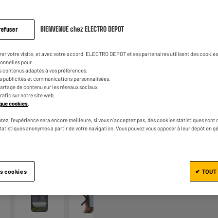
329
€
98
avis.
Lien
sur
la
BIENVENUE chez ELECTRO DEPOT
refuser
même
page.
rer votre visite, et avec votre accord, ELECTRO DEPOT et ses partenaires utilisent des cookies 
onnelles pour :
s contenus adaptés à vos préférences,
es publicités et communications personnalisées,
e partage de contenu sur les réseaux sociaux,
trafic sur notre site web.
tique cookies
.
Ajouter au panier
tez, l'expérience sera encore meilleure, si vous n'acceptez pas, des cookies statistiques sont 
statistiques anonymes à partir de votre navigation. Vous pouvez vous opposer à leur dépôt en g
1/6
es cookies
✔ TOUT