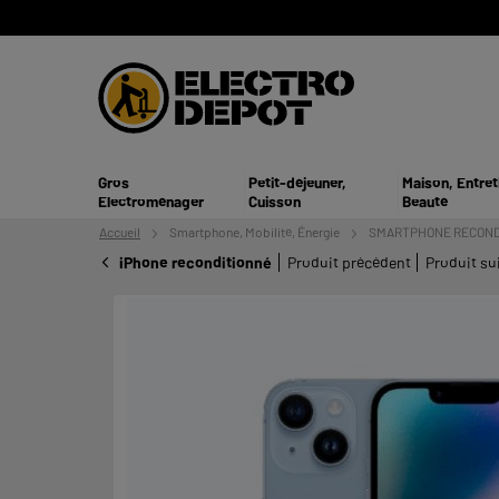
Gros
Petit-déjeuner,
Maison, Entret
Electroménager
Cuisson
Beauté
Accueil
Smartphone,
Mobilité, Énergie
SMARTPHONE RECOND
iPhone reconditionné
Produit précédent
Produit su