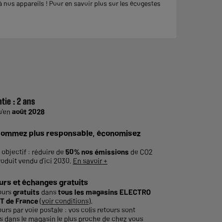
nos appareils ! Pour en savoir plus sur les écogestes
tie :
2 ans
u'en
août 2028
ommez plus responsable, économisez
 objectif : réduire de
50% nos émissions
de CO2
roduit vendu d'ici 2030.
En savoir +
urs et échanges gratuits
ours
gratuits
dans
tous les magasins ELECTRO
T de France
(
voir conditions
).
ours par voie postale : vos colis retours sont
és dans le magasin le plus proche de chez vous