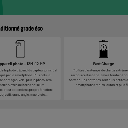
nditionné grade éco
ppareil photo : 12M+12 MP
Fast Charge
 de la photo dépend du capteur principal
Profitez d'un temps de charge extrêm
ué par le smartphone. Plus celui-ci
raccourci afin de ne jamais tomber à co
e de mégapixels, plus la photo sera
batterie. Les batteries sont plus petites 
taillée, avec de belles couleurs.
smartphones moins lourds et plus fi
capteur possède sa propre fonction :
objectif, grand angle, macro etc…