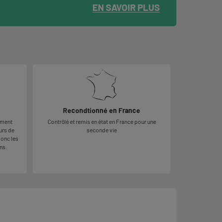
Recondtionné en France
ement
Contrôlé et remis en état en France pour une
urs de
seconde vie
donc les
ns.