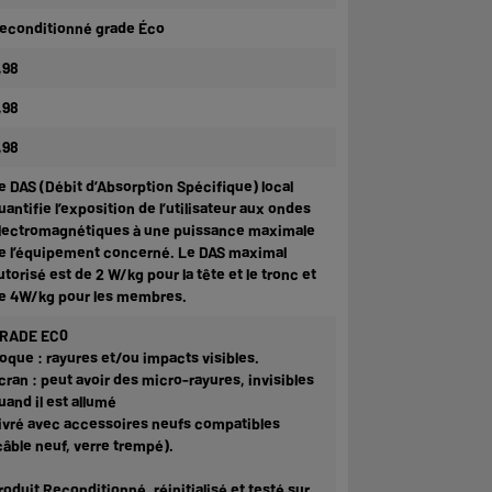
econditionné grade Éco
,98
,98
,98
e DAS (Débit d’Absorption Spécifique) local
uantifie l’exposition de l’utilisateur aux ondes
lectromagnétiques à une puissance maximale
e l’équipement concerné. Le DAS maximal
utorisé est de 2 W/kg pour la tête et le tronc et
e 4W/kg pour les membres.
RADE EC0
oque : rayures et/ou impacts visibles.
cran : peut avoir des micro-rayures, invisibles
uand il est allumé
ivré avec accessoires neufs compatibles
câble neuf, verre trempé).
roduit Reconditionné, réinitialisé et testé sur