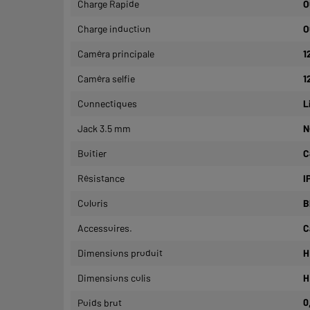
Charge Rapide
O
Charge induction
O
Caméra principale
1
Caméra selfie
1
Connectiques
L
Jack 3.5 mm
N
Boitier
C
Résistance
I
Coloris
B
Accessoires.
C
Dimensions produit
H
Dimensions colis
H
Poids brut
0