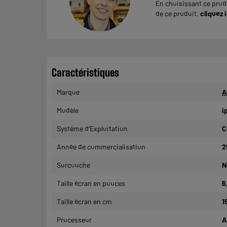
En choisissant ce produ
de ce produit,
cliquez i
Caractéristiques
Marque
A
Modèle
i
Système d'Exploitation
C
Année de commercialisation
2
Surcouche
N
Taille écran en pouces
6
Taille écran en cm
1
Processeur
A