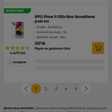
RECONDITIONNÉ
APPLE iPhone 14 128Go Blanc Reconditionné
grade éco
Grade : GradeEco
Garantie en mois : 24
Batterie neuve : Non
€
329
98
★★★★★
★★★★★
Payer en
plusieurs fois
4.4
/5
(
14
)
Comparer
1
2
3
4
5
Recherches associées
:
Smartphone black friday
,
SAMSUNG 5G
,
Smartphone 4G
,