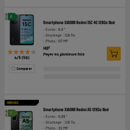
A
A
G
Smartphone XIAOMI Redmi 15C 4G 128Go Noir
Ecran : 6,9 "
Stockage : 128 Go
Photo : 50 MP
€
149
★★★★★
★★★★★
Payer en
plusieurs fois
4
/5
(
58
)
Comparer
ARRIVAGE
Smartphone XIAOMI Redmi A5 128Go Noir
A
B
Ecran : 6,88 "
G
Stockage : 128 Go
Photo : 32 MP