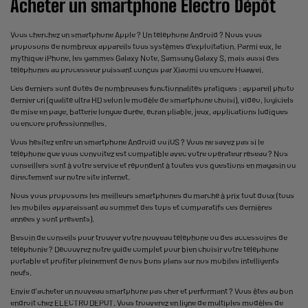
Acheter un smartphone Électro Dépôt
Vous cherchez un smartphone Apple ? Un téléphone Android ? Nous vous
proposons de nombreux appareils tous systèmes d’exploitation. Parmi eux, le
mythique iPhone, les gammes Galaxy Note, Samsung Galaxy S, mais aussi des
téléphones au processeur puissant conçus par Xiaomi ou encore Huawei.
Ces derniers sont dotés de nombreuses fonctionnalités pratiques : appareil photo
dernier cri (qualité ultra HD selon le modèle de smartphone choisi), vidéo, logiciels
de mise en page, batterie longue durée, écran pliable, jeux, applications ludiques
ou encore professionnelles.
Vous hésitez entre un smartphone Android ou iOS ? Vous ne savez pas si le
téléphone que vous convoitez est compatible avec votre opérateur réseau ? Nos
conseillers sont à votre service et répondent à toutes vos questions en magasin ou
directement sur notre site internet.
Nous vous proposons les meilleurs smartphones du marché à prix tout doux (tous
les mobiles apparaissant au sommet des tops et comparatifs ces dernières
années y sont présents).
Besoin de conseils pour trouver votre nouveau téléphone ou des accessoires de
téléphonie ? Découvrez notre guide complet pour bien choisir votre téléphone
portable et profiter pleinement de nos bons plans sur nos mobiles intelligents
neufs.
Envie d'acheter un nouveau smartphone pas cher et performant ? Vous êtes au bon
endroit chez ELECTRO DEPOT. Vous trouverez en ligne de multiples modèles de