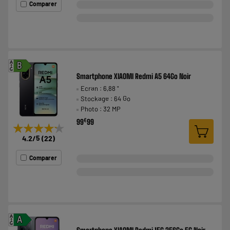
Comparer
A
B
G
Smartphone XIAOMI Redmi A5 64Go Noir
Ecran : 6,88 "
Stockage : 64 Go
Photo : 32 MP
€
99
99
★★★★★
★★★★★
4.2
/5
(
22
)
Comparer
A
A
G