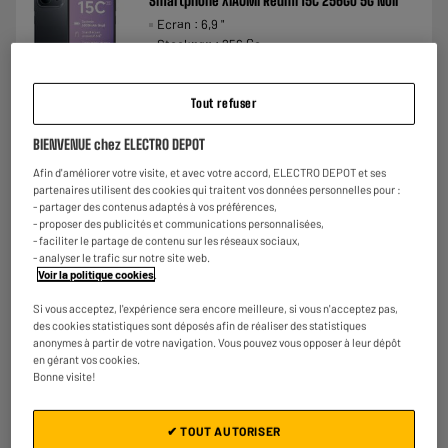
Smartphone XIAOMI Redmi 15C 256Go 5G Noir
Ecran : 6,9 "
Stockage : 256 Go
Photo : 50 MP
€
158
★★★★★
★★★★★
Tout refuser
Payer en
plusieurs fois
3.5
/5
(
74
)
BIENVENUE chez ELECTRO DEPOT
Comparer
Afin d'améliorer votre visite, et avec votre accord, ELECTRO DEPOT et ses
partenaires utilisent des cookies qui traitent vos données personnelles pour :
- partager des contenus adaptés à vos préférences,
- proposer des publicités et communications personnalisées,
- faciliter le partage de contenu sur les réseaux sociaux,
- analyser le trafic sur notre site web.
Voir la politique cookies
.
Si vous acceptez, l'expérience sera encore meilleure, si vous n'acceptez pas,
des cookies statistiques sont déposés afin de réaliser des statistiques
anonymes à partir de votre navigation. Vous pouvez vous opposer à leur dépôt
en gérant vos cookies.
Bonne visite!
✔ TOUT AUTORISER