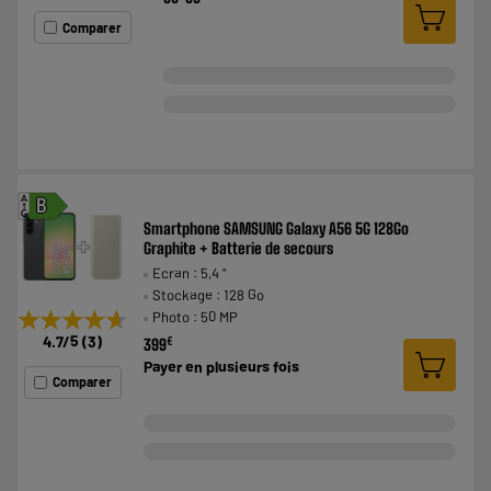
Comparer
A
B
G
Smartphone SAMSUNG Galaxy A56 5G 128Go
Graphite + Batterie de secours
Ecran : 5,4 "
Stockage : 128 Go
★★★★★
★★★★★
Photo : 50 MP
4.7
/5
(
3
)
€
399
Payer en
plusieurs fois
Comparer