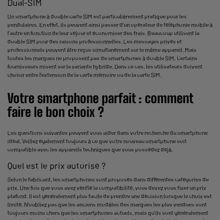
Dual-SIM
Un smartphone à double carte SIM est particulièrement pratique pour les
pendulaires. En effet, ils peuvent ainsi passer d'un opérateur de téléphonie mobile à
l'autre en fonction de leur séjour et économiser des frais. Beaucoup utilisent la
double SIM pour des raisons professionnelles. Les messages privés et
professionnels peuvent être reçus simultanément sur le même appareil. Mais
toutes les marques ne proposent pas de smartphones à double SIM. Certains
fournisseurs misent sur la variante hybride. Dans ce cas, les utilisateurs doivent
choisir entre l'extension de la carte mémoire ou de la carte SIM.
Votre smartphone parfait : comment
faire le bon choix ?
Les questions suivantes peuvent vous aider dans votre recherche du smartphone
idéal. Veillez également toujours à ce que votre nouveau smartphone soit
compatible avec les appareils techniques que vous possédez déjà.
Quel est le prix autorisé ?
Selon le fabricant, les smartphones sont proposés dans différentes catégories de
prix. Une fois que vous avez vérifié la compatibilité, vous devez vous fixer un prix
plafond. Il est généralement plus facile de prendre une décision lorsque le choix est
limité. N'oubliez pas que les anciens modèles des marques les plus vendues sont
toujours moins chers que les smartphones actuels, mais qu'ils sont généralement