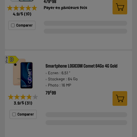
€
479
98
★★★★★
★★★★★
Payer en
plusieurs fois
4.9
/5
(
10
)
Comparer
A
D
G
Smartphone LOGICOM Comet 64Go 4G Gold
Ecran : 6,51 "
Stockage : 64 Go
Photo : 16 MP
€
79
99
★★★★★
★★★★★
3.9
/5
(
31
)
Comparer