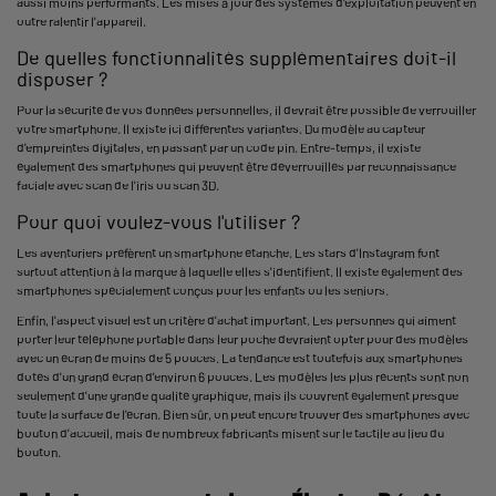
aussi moins performants. Les mises à jour des systèmes d'exploitation peuvent en
outre ralentir l'appareil.
De quelles fonctionnalités supplémentaires doit-il
disposer ?
Pour la sécurité de vos données personnelles, il devrait être possible de verrouiller
votre smartphone. Il existe ici différentes variantes. Du modèle au capteur
d'empreintes digitales, en passant par un code pin. Entre-temps, il existe
également des smartphones qui peuvent être déverrouillés par reconnaissance
faciale avec scan de l'iris ou scan 3D.
Pour quoi voulez-vous l'utiliser ?
Les aventuriers préfèrent un smartphone étanche. Les stars d'Instagram font
surtout attention à la marque à laquelle elles s'identifient. Il existe également des
smartphones spécialement conçus pour les enfants ou les seniors.
Enfin, l'aspect visuel est un critère d'achat important. Les personnes qui aiment
porter leur téléphone portable dans leur poche devraient opter pour des modèles
avec un écran de moins de 5 pouces. La tendance est toutefois aux smartphones
dotés d'un grand écran d'environ 6 pouces. Les modèles les plus récents sont non
seulement d'une grande qualité graphique, mais ils couvrent également presque
toute la surface de l'écran. Bien sûr, on peut encore trouver des smartphones avec
bouton d'accueil, mais de nombreux fabricants misent sur le tactile au lieu du
bouton.