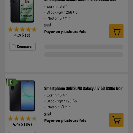
Ecran : 6,9 "
Stockage : 256 Go
Photo : 50 MP
€
199
★★★★★
★★★★★
Payer en
plusieurs fois
4.7
/5
(
3
)
Comparer
A
B
G
Smartphone SAMSUNG Galaxy A17 5G 128Go Noir
Ecran : 5,4 "
Stockage : 128 Go
Photo : 50 MP
€
219
★★★★★
★★★★★
Payer en
plusieurs fois
4.4
/5
(
84
)