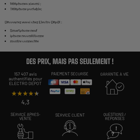
téléphones xiaomi
;
Téléphone portable
;
Découvrez aussi chez Electro Dépôt :
Smartphone neuf
iphone reconditionne
montre connectée
DES PRIX, MAIS PAS SEULEMENT !
157 407 avis
PAIEMENT SÉCURISÉ
GARANTIE À VIE
authentifiés pour
ELECTRO DEPOT
★★★★★
★★★★★
4,3
SERVICE APRÈS-
QUESTIONS /
SERVICE CLIENT
VENTE
RÉPONSES