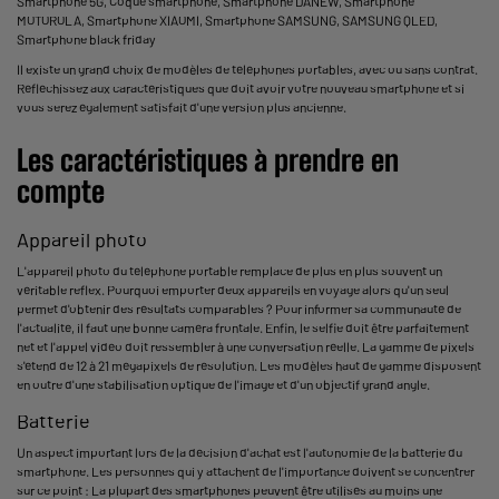
Smartphone 5G
,
Coque smartphone
,
Smartphone DANEW
,
Smartphone
MOTOROLA
,
Smartphone XIAOMI
,
Smartphone SAMSUNG
,
SAMSUNG QLED
,
Smartphone black friday
Il existe un grand choix de modèles de téléphones portables, avec ou sans contrat.
Réfléchissez aux caractéristiques que doit avoir votre nouveau smartphone et si
vous serez également satisfait d'une version plus ancienne.
Les caractéristiques à prendre en
compte
Appareil photo
L'appareil photo du téléphone portable remplace de plus en plus souvent un
véritable reflex. Pourquoi emporter deux appareils en voyage alors qu'un seul
permet d'obtenir des résultats comparables ? Pour informer sa communauté de
l'actualité, il faut une bonne caméra frontale. Enfin, le selfie doit être parfaitement
net et l'appel vidéo doit ressembler à une conversation réelle. La gamme de pixels
s'étend de 12 à 21 mégapixels de résolution. Les modèles haut de gamme disposent
en outre d'une stabilisation optique de l'image et d'un objectif grand angle.
Batterie
Un aspect important lors de la décision d'achat est l'autonomie de la batterie du
smartphone. Les personnes qui y attachent de l'importance doivent se concentrer
sur ce point : La plupart des smartphones peuvent être utilisés au moins une