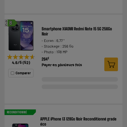
A
B
G
Smartphone XIAOMI Redmi Note 15 5G 256Go
Noir
Ecran : 6,77 "
Stockage : 256 Go
Photo : 108 MP
★★★★★
★★★★★
€
264
4.6
/5
(
52
)
Payer en
plusieurs fois
Comparer
RECONDITIONNÉ
APPLE iPhone 13 128Go Noir Reconditionné grade
éco