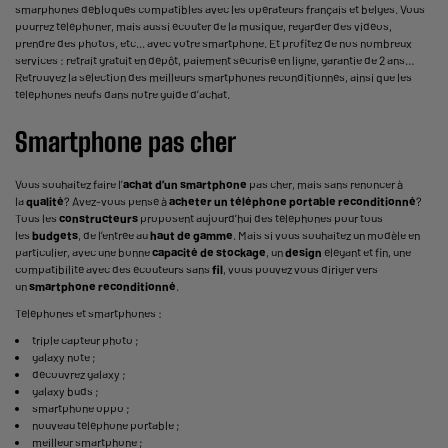
smarphones débloqués compatibles avec les opérateurs français et belges. Vous
pourrez téléphoner, mais aussi écouter de la musique, regarder des vidéos,
prendre des photos, etc... avec votre smartphone. Et profitez de nos nombreux
services : retrait gratuit en dépôt, paiement sécurisé en ligne, garantie de 2 ans…
Retrouvez la sélection des meilleurs smartphones reconditionnés, ainsi que les
téléphones neufs dans notre guide d’achat.
Smartphone pas cher
Vous souhaitez faire l’
achat d’un smartphone
pas cher, mais sans renoncer à
la
qualité
? Avez-vous pensé à
acheter un téléphone portable reconditionné
?
Tous les
constructeurs
proposent aujourd’hui des téléphones pour tous
les
budgets
, de l’entrée au
haut de gamme
. Mais si vous souhaitez un modèle en
particulier, avec une bonne
capacité de stockage
, un
design
élégant et fin, une
compatibilité avec des écouteurs sans
fil
, vous pouvez vous diriger vers
un
smartphone reconditionné
.
Téléphones et smartphones :
triple capteur photo
;
galaxy note
;
découvrez galaxy
;
galaxy buds
;
smartphone oppo
;
nouveau téléphone portable
;
meilleur smartphone
;