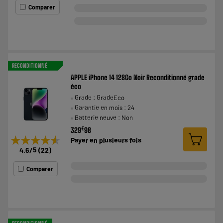
Comparer
RECONDITIONNÉ
APPLE iPhone 14 128Go Noir Reconditionné grade
éco
Grade : GradeEco
Garantie en mois : 24
Batterie neuve : Non
€
329
98
★★★★★
★★★★★
Payer en
plusieurs fois
4.6
/5
(
22
)
Comparer