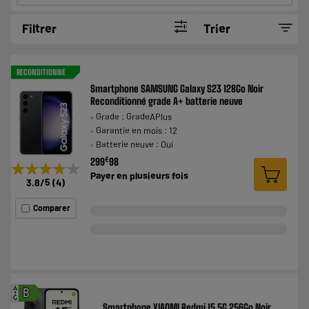
Filtrer
Trier
RECONDITIONNÉ
Smartphone SAMSUNG Galaxy S23 128Go Noir
Reconditionné grade A+ batterie neuve
Grade : GradeAPlus
Garantie en mois : 12
Batterie neuve : Oui
€
299
98
★★★★★
★★★★★
Payer en
plusieurs fois
3.8
/5
(
4
)
Comparer
A
B
G
Smartphone XIAOMI Redmi 15 5G 256Go Noir