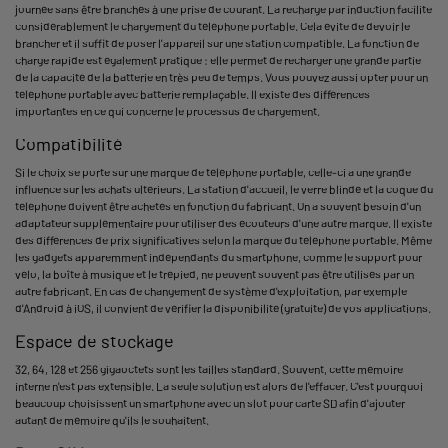
journée sans être branchés à une prise de courant. La recharge par induction facilite
considérablement le chargement du téléphone portable. Cela évite de devoir le
brancher et il suffit de poser l'appareil sur une station compatible. La fonction de
charge rapide est également pratique : elle permet de recharger une grande partie
de la capacité de la batterie en très peu de temps. Vous pouvez aussi opter pour un
téléphone portable avec batterie remplaçable. Il existe des différences
importantes en ce qui concerne le processus de chargement.
Compatibilité
Si le choix se porte sur une marque de téléphone portable, celle-ci a une grande
influence sur les achats ultérieurs. La station d'accueil, le verre blindé et la coque du
téléphone doivent être achetés en fonction du fabricant. On a souvent besoin d'un
adaptateur supplémentaire pour utiliser des écouteurs d'une autre marque. Il existe
des différences de prix significatives selon la marque du téléphone portable. Même
les gadgets apparemment indépendants du smartphone, comme le support pour
vélo, la boîte à musique et le trépied, ne peuvent souvent pas être utilisés par un
autre fabricant. En cas de changement de système d'exploitation, par exemple
d'Android à iOS, il convient de vérifier la disponibilité (gratuite) de vos applications.
Espace de stockage
32, 64, 128 et 256 gigaoctets sont les tailles standard. Souvent, cette mémoire
interne n'est pas extensible. La seule solution est alors de l'effacer. C'est pourquoi
beaucoup choisissent un smartphone avec un slot pour carte SD afin d'ajouter
autant de mémoire qu'ils le souhaitent.