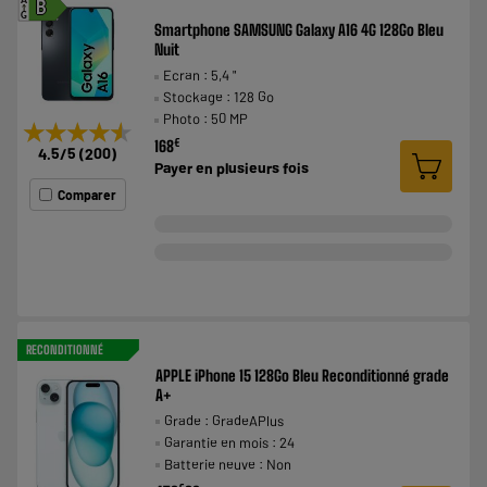
A
B
G
Smartphone SAMSUNG Galaxy A16 4G 128Go Bleu
Nuit
Ecran : 5,4 "
Stockage : 128 Go
Photo : 50 MP
★★★★★
★★★★★
€
168
4.5
/5
(
200
)
Payer en
plusieurs fois
Comparer
RECONDITIONNÉ
APPLE iPhone 15 128Go Bleu Reconditionné grade
A+
Grade : GradeAPlus
Garantie en mois : 24
Batterie neuve : Non