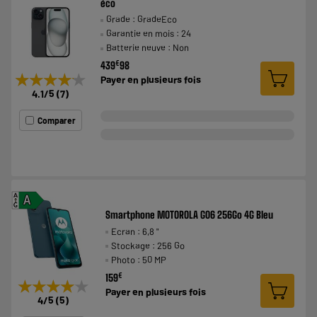
éco
Grade : GradeEco
Garantie en mois : 24
Batterie neuve : Non
€
439
98
★★★★★
★★★★★
Payer en
plusieurs fois
4.1
/5
(
7
)
Comparer
A
A
G
Smartphone MOTOROLA G06 256Go 4G Bleu
Ecran : 6,8 "
Stockage : 256 Go
Photo : 50 MP
€
159
★★★★★
★★★★★
Payer en
plusieurs fois
4
/5
(
5
)