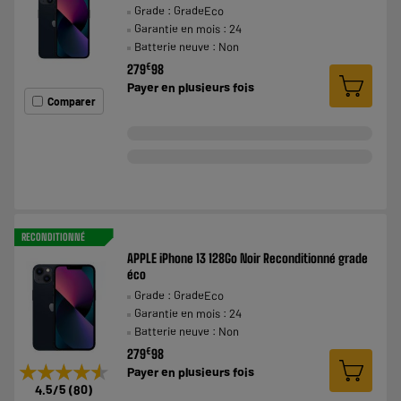
Grade : GradeEco
Garantie en mois : 24
Batterie neuve : Non
€
279
98
Payer en
plusieurs fois
Comparer
RECONDITIONNÉ
APPLE iPhone 13 128Go Noir Reconditionné grade
éco
Grade : GradeEco
Garantie en mois : 24
Batterie neuve : Non
€
279
98
★★★★★
★★★★★
Payer en
plusieurs fois
4.5
/5
(
80
)