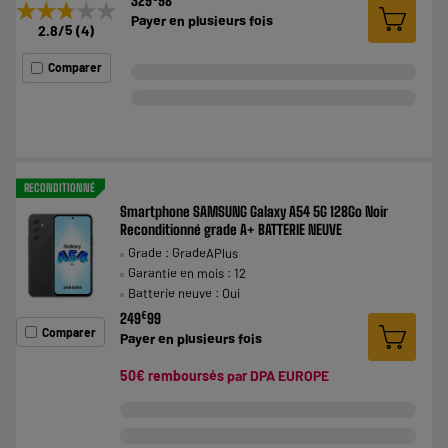
329
98
★★★★★
★★★★★
Payer en
plusieurs fois
2.8
/5
(
4
)
Comparer
RECONDITIONNÉ
Smartphone SAMSUNG Galaxy A54 5G 128Go Noir
Reconditionné grade A+ BATTERIE NEUVE
Grade : GradeAPlus
Garantie en mois : 12
Batterie neuve : Oui
€
249
99
Comparer
Payer en
plusieurs fois
50€ remboursés par DPA EUROPE