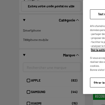
Entrez votre code postal ou ville
Tout 
A
Catégorie
B
G
Afin d'amélio
données pers
Smartphone
- partager de
- proposer d
Téléphone mobile
- faciliter l
- analyser le 
Voir la poli
Marque
Si vous accep
réaliser des 
cookies.
Bonne visite!
APPLE
(82)
Gérer l
SAMSUNG
(44)
RECON
XIAOMI
(15)