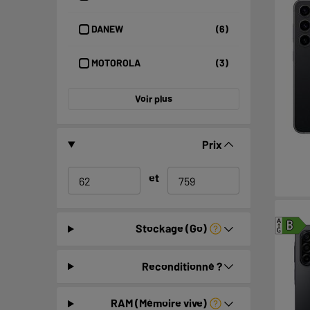
DANEW
(6)
MOTOROLA
(3)
Voir plus
Prix
et
A
B
Stockage (Go)
G
Reconditionné ?
RAM (Mémoire vive)