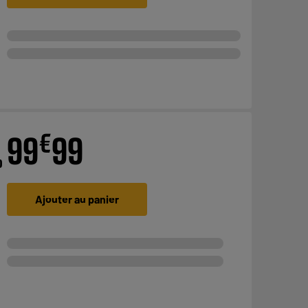
€
99
99
o
Ajouter au panier