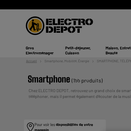
Gros
Petit-déjeuner,
Maison, Entret
Electroménager
Cuisson
Beauté
Accueil
Smartphone,
Mobilité, Énergie
SMARTPHONE, TÉLÉP
Smartphone
(155 produits)
Chez ELECTRO DEPOT, retrouvez un grand choix de smartp
téléphoner, mais il permet également d’écouter de la mus
téléchargeables. Votre nouveau smartphone ne vous quitt
REMBOURSEMENT AVANT DE VOUS ENGAGER.
Pour voir les
disponibilités de votre
magasin