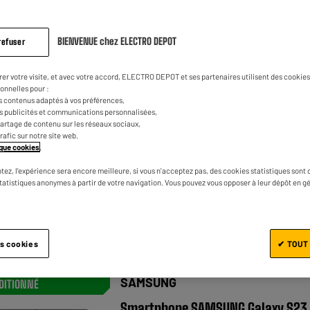
BIENVENUE chez ELECTRO DEPOT
refuser
XIAOMI
rer votre visite, et avec votre accord, ELECTRO DEPOT et ses partenaires utilisent des cookies 
Smartphone XIAOMI Redmi 15 5G
onnelles pour :
256Go Noir
s contenus adaptés à vos préférences,
es publicités et communications personnalisées,
★★★★★
★★★★★
4.7
/5
(
3
)
e partage de contenu sur les réseaux sociaux,
trafic sur notre site web.
Ecran : 6,9 "
tique cookies
.
Stockage : 256 Go
tez, l'expérience sera encore meilleure, si vous n'acceptez pas, des cookies statistiques sont 
statistiques anonymes à partir de votre navigation. Vous pouvez vous opposer à leur dépôt en g
Photo : 50 MP
Comparer
es cookies
✔ TOUT
SAMSUNG
DITIONNÉ
Smartphone SAMSUNG Galaxy S23