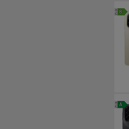
A
B
G
A
A
G