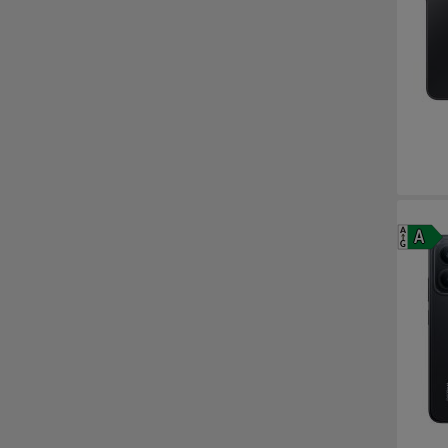
A
A
G