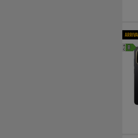
ARRIV
A
B
G