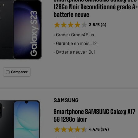
128Go Noir Reconditionné grade A
batterie neuve
★★★★★
★★★★★
3.8
/5
(
4
)
Grade : GradeAPlus
Garantie en mois : 12
Batterie neuve : Oui
Comparer
SAMSUNG
Smartphone SAMSUNG Galaxy A17
5G 128Go Noir
★★★★★
★★★★★
4.4
/5
(
84
)