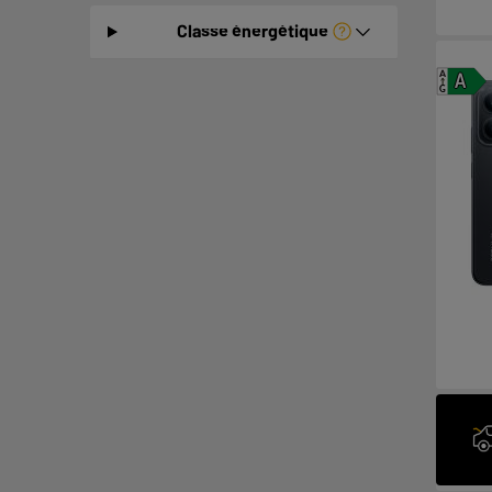
Classe énergétique
A
A
G