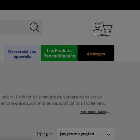
Compte
Panier
Les Produits
On reprend vos
Arrivages
Reconditionnés
appareils
 belges. La fonction première d’un smartphone est de
lus encore grâce aux nombreuses applications facilement
 ETRE REMBOURSE. VERIFIEZ VOS CAPACITES DE
see_more_label
Trier par
:
Meilleures ventes