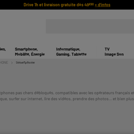
Drive 1h et livraison gratuite dès 49
+ d'infos
€90
ien,
Smartphone,
Informatique,
TV
Mobilité, Énergie
Gaming, Tablette
Image Son
HONE
Smartphone
hones pas chers débloqués, compatibles avec les opérateurs français et
ique, surfer sur internet, lire des vidéos, prendre des photos… et bien p
UN CREDIT VOUS ENGAGE ET DOIT
era plus !
Payer en plusieurs fois :