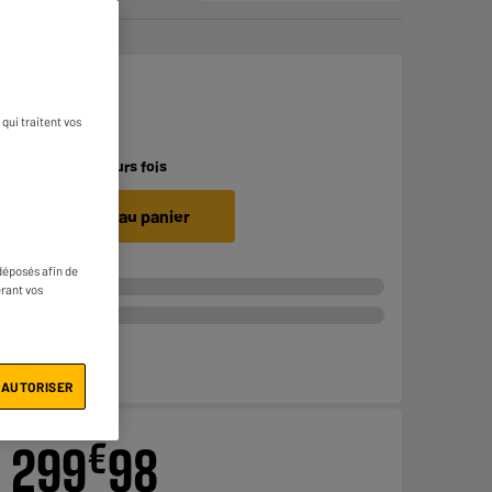
€
199
qui traitent vos
Payer en
plusieurs fois
Ajouter au panier
déposés afin de
érant vos
 AUTORISER
€
299
98