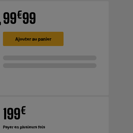
€
99
99
o
Ajouter au panier
€
199
Payer en
plusieurs fois