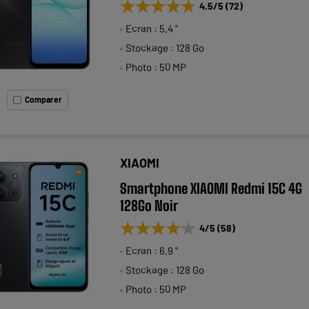
★★★★★
★★★★★
4.5
/5
(
72
)
Ecran : 5,4 "
Stockage : 128 Go
Photo : 50 MP
Comparer
XIAOMI
Smartphone XIAOMI Redmi 15C 4G
128Go Noir
★★★★★
★★★★★
4
/5
(
58
)
Ecran : 6,9 "
Stockage : 128 Go
Photo : 50 MP