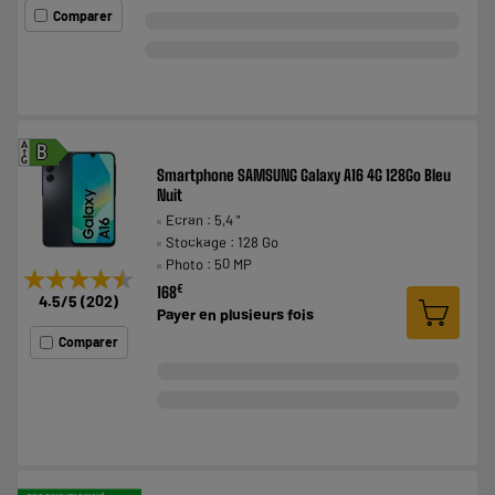
Comparer
A
B
G
Smartphone SAMSUNG Galaxy A16 4G 128Go Bleu
Nuit
Ecran : 5,4 "
Stockage : 128 Go
Photo : 50 MP
★★★★★
★★★★★
€
168
4.5
/5
(
202
)
Payer en
plusieurs fois
Comparer