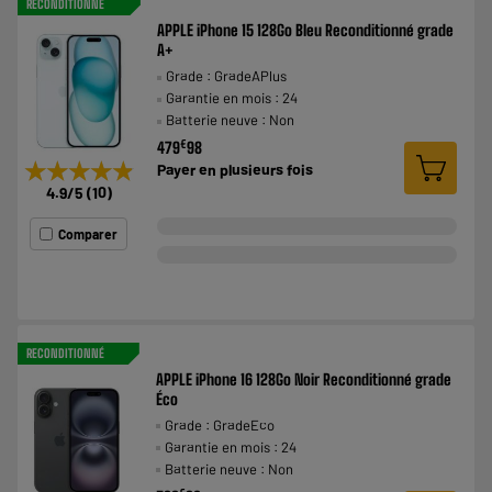
RECONDITIONNÉ
APPLE iPhone 15 128Go Bleu Reconditionné grade
A+
Grade : GradeAPlus
Garantie en mois : 24
Batterie neuve : Non
€
479
98
★★★★★
★★★★★
Payer en
plusieurs fois
4.9
/5
(
10
)
Comparer
RECONDITIONNÉ
APPLE iPhone 16 128Go Noir Reconditionné grade
Éco
Grade : GradeEco
Garantie en mois : 24
Batterie neuve : Non