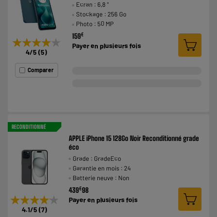
Ecran : 6,8 "
Stockage : 256 Go
Photo : 50 MP
€
159
★★★★★
★★★★★
Payer en
plusieurs fois
4
/5
(
5
)
Comparer
RECONDITIONNÉ
APPLE iPhone 15 128Go Noir Reconditionné grade
éco
Grade : GradeEco
Garantie en mois : 24
Batterie neuve : Non
€
439
98
★★★★★
★★★★★
Payer en
plusieurs fois
4.1
/5
(
7
)