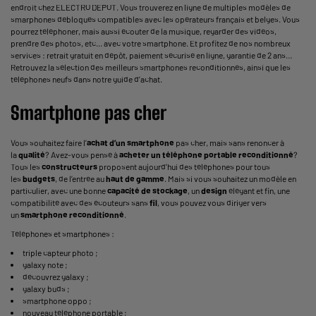
endroit chez ELECTRO DEPOT. Vous trouverez en ligne de multiples modèles de
smarphones débloqués compatibles avec les opérateurs français et belges. Vous
pourrez téléphoner, mais aussi écouter de la musique, regarder des vidéos,
prendre des photos, etc... avec votre smartphone. Et profitez de nos nombreux
services : retrait gratuit en dépôt, paiement sécurisé en ligne, garantie de 2 ans…
Retrouvez la sélection des meilleurs smartphones reconditionnés, ainsi que les
téléphones neufs dans notre guide d’achat.
Smartphone pas cher
Vous souhaitez faire l’
achat d’un smartphone
pas cher, mais sans renoncer à
la
qualité
? Avez-vous pensé à
acheter un téléphone portable reconditionné
?
Tous les
constructeurs
proposent aujourd’hui des téléphones pour tous
les
budgets
, de l’entrée au
haut de gamme
. Mais si vous souhaitez un modèle en
particulier, avec une bonne
capacité de stockage
, un
design
élégant et fin, une
compatibilité avec des écouteurs sans
fil
, vous pouvez vous diriger vers
un
smartphone reconditionné
.
Téléphones et smartphones :
triple capteur photo
;
galaxy note
;
découvrez galaxy
;
galaxy buds
;
smartphone oppo
;
nouveau téléphone portable
;