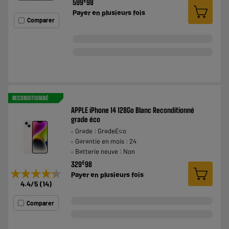
€
599
98
Payer en
plusieurs fois
Comparer
RECONDITIONNÉ
APPLE iPhone 14 128Go Blanc Reconditionné
grade éco
Grade : GradeEco
Garantie en mois : 24
Batterie neuve : Non
€
329
98
★★★★★
★★★★★
Payer en
plusieurs fois
4.4
/5
(
14
)
Comparer