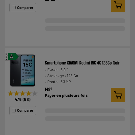
Comparer
A
A
G
Smartphone XIAOMI Redmi 15C 4G 128Go Noir
Ecran : 6,9 "
Stockage : 128 Go
Photo : 50 MP
€
149
★★★★★
★★★★★
Payer en
plusieurs fois
4
/5
(
58
)
Comparer