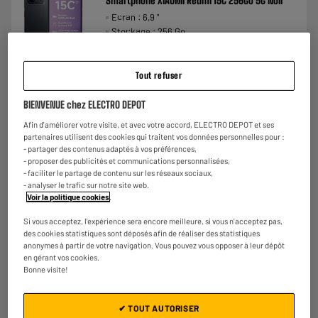
Smartphone XIAOMI Redmi 15C 256Go 5G Noir
Ecran : 6,9 "
Stockage : 256 Go
Photo : 50 MP
€
158
★★★★★
★★★★★
Tout refuser
Payer en
plusieurs fois
3.5
/5
(
74
)
BIENVENUE chez ELECTRO DEPOT
Comparer
Afin d'améliorer votre visite, et avec votre accord, ELECTRO DEPOT et ses
partenaires utilisent des cookies qui traitent vos données personnelles pour :
- partager des contenus adaptés à vos préférences,
- proposer des publicités et communications personnalisées,
- faciliter le partage de contenu sur les réseaux sociaux,
- analyser le trafic sur notre site web.
Voir la politique cookies
.
Si vous acceptez, l'expérience sera encore meilleure, si vous n'acceptez pas,
des cookies statistiques sont déposés afin de réaliser des statistiques
anonymes à partir de votre navigation. Vous pouvez vous opposer à leur dépôt
en gérant vos cookies.
Bonne visite!
✔ TOUT AUTORISER