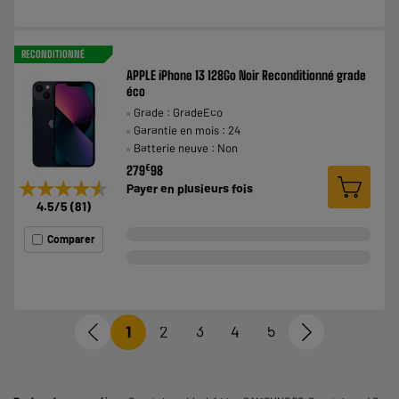
RECONDITIONNÉ
APPLE iPhone 13 128Go Noir Reconditionné grade
éco
Grade : GradeEco
Garantie en mois : 24
Batterie neuve : Non
€
279
98
★★★★★
★★★★★
Payer en
plusieurs fois
4.5
/5
(
81
)
Comparer
1
2
3
4
5