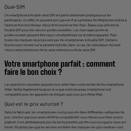
Dual-SIM
Un smartphone à double carte SIM est particulièrement pratique pour les
pendulaires. En effet, ils peuvent ainsi passer d'un opérateur de téléphonie mobile à
l'autre en fonction de leur séjour et économiser des frais. Beaucoup utilisent la
double SIM pour des raisons professionnelles. Les messages privés et
professionnels peuvent être reçus simultanément sur le même appareil. Mais
toutes les marques ne proposent pas de smartphones à double SIM. Certains
fournisseurs misent sur la variante hybride. Dans ce cas, les utilisateurs doivent
choisir entre l'extension de la carte mémoire ou de la carte SIM.
Votre smartphone parfait : comment
faire le bon choix ?
Les questions suivantes peuvent vous aider dans votre recherche du smartphone
idéal. Veillez également toujours à ce que votre nouveau smartphone soit
compatible avec les appareils techniques que vous possédez déjà.
Quel est le prix autorisé ?
Selon le fabricant, les smartphones sont proposés dans différentes catégories de
prix. Une fois que vous avez vérifié la compatibilité, vous devez vous fixer un prix
plafond. Il est généralement plus facile de prendre une décision lorsque le choix est
limité. N'oubliez pas que les anciens modèles des marques les plus vendues sont