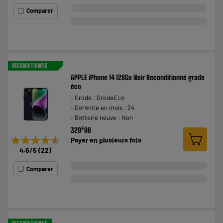
Comparer
RECONDITIONNÉ
APPLE iPhone 14 128Go Noir Reconditionné grade
éco
Grade : GradeEco
Garantie en mois : 24
Batterie neuve : Non
€
329
98
★★★★★
★★★★★
Payer en
plusieurs fois
4.6
/5
(
22
)
Comparer