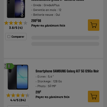
Grade : GradeAPlus
Garantie en mois : 12
Batterie neuve : Oui
€
299
98
★★★★★
★★★★★
Payer en
plusieurs fois
3.8
/5
(
4
)
Comparer
A
B
G
Smartphone SAMSUNG Galaxy A17 5G 128Go Noir
Ecran : 5,4 "
Stockage : 128 Go
Photo : 50 MP
€
219
★★★★★
★★★★★
Payer en
plusieurs fois
4.4
/5
(
84
)