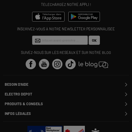
TÉLÉCHARGEZ NOTRE APPLI !
INSCRIVEZ-VOUS À NOTRE NEWSLETTER PERSONNALISÉE
OK
SUIVEZ-NOUS SUR LES RÉSEAUX ET SUR NOTRE BLOG
BESOIN D'AIDE
Contactez-nous
ELECTRO DEPOT
Suivre ma commande
Modifier ou annuler ma commande
PRODUITS & CONSEILS
SAV
Qui sommes nous ?
Nos marques
Payer en plusieurs fois
INFOS LÉGALES
Rejoignez-nous !
Les avis du site
Information phishing
Nos engagements RSE
Infos légales
Nos catégories phares
Voir toutes les Questions / Réponses
Pour les pros : Electro Des Pros
CGV
Le moins cher
À chacun son Everest !
Politique cookies
Offres de remboursement