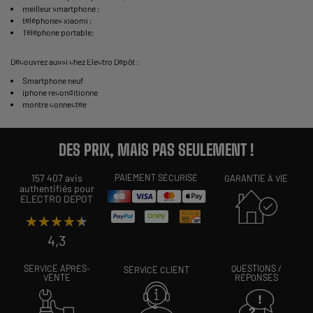
meilleur smartphone
;
téléphones xiaomi
;
Téléphone portable
;
Découvrez aussi chez Electro Dépôt :
Smartphone neuf
iphone reconditionne
montre connectée
DES PRIX, MAIS PAS SEULEMENT !
157 407 avis
PAIEMENT SÉCURISÉ
GARANTIE À VIE
authentifiés pour
ELECTRO DEPOT
★★★★★
★★★★★
4,3
SERVICE APRÈS-
QUESTIONS /
SERVICE CLIENT
VENTE
RÉPONSES