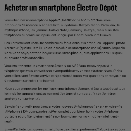
Acheter un smartphone Électro Dépôt
Vous cherchez un smartphone Apple ? Un téléphone Android ? Nous vous
proposons de nombreux appareils tous systèmes d’exploitation. Parmi eux, le
mythique iPhone, les gammes Galaxy Note, Samsung Galaxy S, mais aussi des
téléphones au processeur puissant conçus par Xiaomi ou encore Huawei.
Ces derniers sont dotés de nombreuses fonctionnalités pratiques : appareil photo
dernier cri (qualité ultra HD selon le modèle de smartphone choisi), vidéo, logiciels
de mise en page, batterie longue durée, écran pliable, jeux, applications ludiques
ou encore professionnelles.
Vous hésitez entre un smartphone Android ou iOS ? Vous ne savez pas si le
téléphone que vous convoitez est compatible avec votre opérateur réseau ? Nos
conseillers sont à votre service et répondent à toutes vos questions en magasin ou
directement sur notre site internet.
Nous vous proposons les meilleurs smartphones du marché à prix tout doux (tous
les mobiles apparaissant au sommet des tops et comparatifs ces dernières
années y sont présents).
Besoin de conseils pour trouver votre nouveau téléphone ou des accessoires de
téléphonie ? Découvrez notre guide complet pour bien choisir votre téléphone
portable et profiter pleinement de nos bons plans sur nos mobiles intelligents
neufs.
Envie d'acheter un nouveau smartphone pas cher et performant ? Vous êtes au bon