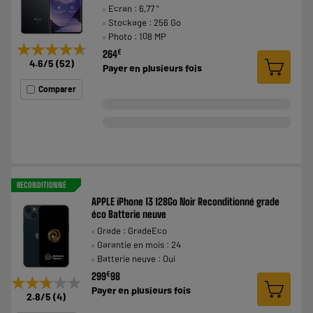
Ecran : 6,77 "
Stockage : 256 Go
Photo : 108 MP
★★★★★
★★★★★
€
264
4.6
/5
(
52
)
Payer en
plusieurs fois
Comparer
RECONDITIONNÉ
APPLE iPhone 13 128Go Noir Reconditionné grade
éco Batterie neuve
Grade : GradeEco
Garantie en mois : 24
Batterie neuve : Oui
€
299
98
★★★★★
★★★★★
Payer en
plusieurs fois
2.8
/5
(
4
)