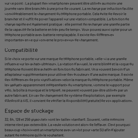
sur ce point : La plupart des smartphones peuvent être utilisés au moins une
journée sans être branchés à une prise de courant. La recharge par induction facilite
considérablement le chargement du téléphone portable. Cela évite de devoir le
brancher et il suffit de poser l'appareil sur une station compatible. La fonction de
charge rapide est également pratique : elle permet de recharger une grande partie
de la capacité de la batterie en très peu de temps. Vous pouvez aussi opter pour un
téléphone portable avec batterie remplaçable. Il existe des différences
importantes en ce qui concerne le processus de chargement.
Compatibilité
Si le choix se porte sur une marque de téléphone portable, celle-ci a une grande
influence sur les achats ultérieurs. La station d'accueil, le verre blindé et la coque du
téléphone doivent être achetés en fonction du fabricant. On a souvent besoin d'un
adaptateur supplémentaire pour utiliser des écouteurs d'une autre marque. Il existe
des différences de prix significatives selon la marque du téléphone portable. Même
les gadgets apparemment indépendants du smartphone, comme le support pour
vélo, la boîte à musique et le trépied, ne peuvent souvent pas être utilisés par un
autre fabricant. En cas de changement de système d'exploitation, par exemple
d'Android à iOS, il convient de vérifier la disponibilité (gratuite) de vos applications.
Espace de stockage
32, 64, 128 et 256 gigaoctets sont les tailles standard. Souvent, cette mémoire
interne n'est pas extensible. La seule solution est alors de l'effacer. C'est pourquoi
beaucoup choisissent un smartphone avec un slot pour carte SD afin d'ajouter
autant de mémoire qu'ils le souhaitent.