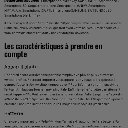
Recherches associées
:
Smartphone black friday
,
SAMSUNG 5G
,
Smartphone 4G
,
Smartphone 5G
,
Coque smartphone
,
Smartphone DANEW
,
Smartphone
MOTOROLA
,
Smartphone XIAOMI
,
Smartphone SAMSUNG
,
SAMSUNG QLED
,
Smartphone black friday
Il existe un grand choix de modèles de téléphones portables, avec ou sans contrat.
Réfléchissez aux caractéristiques que doit avoir votre nouveau smartphone et si
vous serez également satisfait d'une version plus ancienne.
Les caractéristiques à prendre en
compte
Appareil photo
L'appareil photo du téléphone portable remplace de plus en plus souvent un
véritable reflex. Pourquoi emporter deux appareils en voyage alors qu'un seul
permet d'obtenir des résultats comparables ? Pour informer sa communauté de
l'actualité, il faut une bonne caméra frontale. Enfin, le selfie doit être parfaitement
net et l'appel vidéo doit ressembler à une conversation réelle. La gamme de pixels
s'étend de 12 à 21 mégapixels de résolution. Les modèles haut de gamme disposent
en outre d'une stabilisation optique de l'image et d'un objectif grand angle.
Batterie
Un aspect important lors de la décision d'achat est l'autonomie de la batterie du
smartphone. Les personnes qui y attachent de l'importance doivent se concentrer