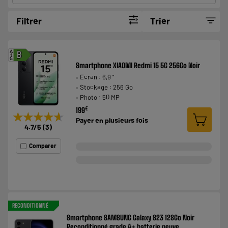
Filtrer
Trier
A
B
G
Smartphone XIAOMI Redmi 15 5G 256Go Noir
Ecran : 6,9 "
Stockage : 256 Go
Photo : 50 MP
€
199
★★★★★
★★★★★
Payer en
plusieurs fois
4.7
/5
(
3
)
Comparer
RECONDITIONNÉ
Smartphone SAMSUNG Galaxy S23 128Go Noir
Reconditionné grade A+ batterie neuve