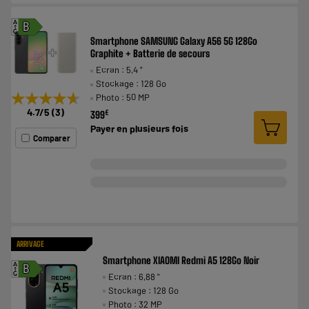
A
B
G
Smartphone SAMSUNG Galaxy A56 5G 128Go
Graphite + Batterie de secours
Ecran : 5,4 "
Stockage : 128 Go
★★★★★
★★★★★
Photo : 50 MP
4.7
/5
(
3
)
€
399
Payer en
plusieurs fois
Comparer
ARRIVAGE
Smartphone XIAOMI Redmi A5 128Go Noir
A
B
Ecran : 6,88 "
G
Stockage : 128 Go
Photo : 32 MP