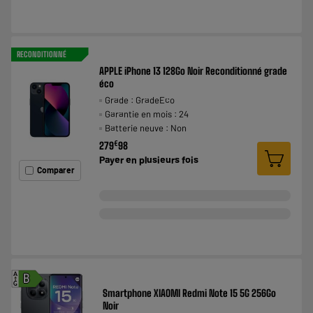
RECONDITIONNÉ
APPLE iPhone 13 128Go Noir Reconditionné grade
éco
Grade : GradeEco
Garantie en mois : 24
Batterie neuve : Non
€
279
98
Payer en
plusieurs fois
Comparer
A
B
G
Smartphone XIAOMI Redmi Note 15 5G 256Go
Noir