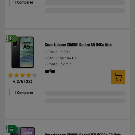
Comparer
A
B
G
Smartphone XIAOMI Redmi A5 64Go Noir
Ecran : 6,88 "
Stockage : 64 Go
Photo : 32 MP
€
99
99
★★★★★
★★★★★
4.2
/5
(
22
)
Comparer
A
A
G