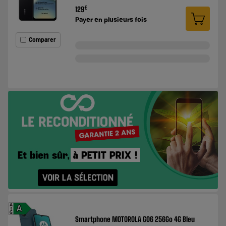
€
129
Payer en
plusieurs fois
Comparer
A
A
G
Smartphone MOTOROLA G06 256Go 4G Bleu