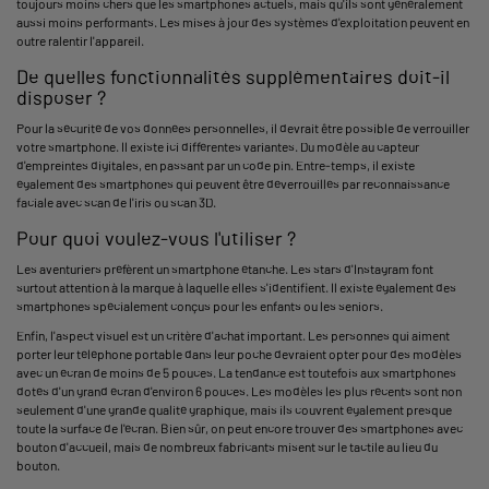
toujours moins chers que les smartphones actuels, mais qu'ils sont généralement
aussi moins performants. Les mises à jour des systèmes d'exploitation peuvent en
outre ralentir l'appareil.
De quelles fonctionnalités supplémentaires doit-il
disposer ?
Pour la sécurité de vos données personnelles, il devrait être possible de verrouiller
votre smartphone. Il existe ici différentes variantes. Du modèle au capteur
d'empreintes digitales, en passant par un code pin. Entre-temps, il existe
également des smartphones qui peuvent être déverrouillés par reconnaissance
faciale avec scan de l'iris ou scan 3D.
Pour quoi voulez-vous l'utiliser ?
Les aventuriers préfèrent un smartphone étanche. Les stars d'Instagram font
surtout attention à la marque à laquelle elles s'identifient. Il existe également des
smartphones spécialement conçus pour les enfants ou les seniors.
Enfin, l'aspect visuel est un critère d'achat important. Les personnes qui aiment
porter leur téléphone portable dans leur poche devraient opter pour des modèles
avec un écran de moins de 5 pouces. La tendance est toutefois aux smartphones
dotés d'un grand écran d'environ 6 pouces. Les modèles les plus récents sont non
seulement d'une grande qualité graphique, mais ils couvrent également presque
toute la surface de l'écran. Bien sûr, on peut encore trouver des smartphones avec
bouton d'accueil, mais de nombreux fabricants misent sur le tactile au lieu du
bouton.