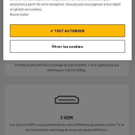
anonymes à partir de votre navigation. Vous pouvez vous opposer à leur dépôt
Des couleurs pures, des nuances précises pour une qualité d’image
en gérant vos cookies.
exceptionnelle.
Bonne visite!
✔ TOUT AUTORISER
Gérer les cookies
Profitez d’une définition d’image exceptionnelle, 4 fois supérieure aux
téléviseurs Full HD 1080p.
3 HDMI
Les 3 ports HDMI vous permettent de relier différents appareils à votre TV et
de transmettre une image et un son en haute définition.