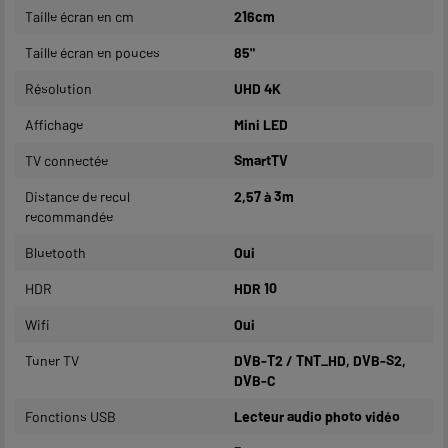
Taille écran en cm
216cm
Taille écran en pouces
85"
Résolution
UHD 4K
Affichage
Mini LED
TV connectée
SmartTV
Distance de recul
2,57 à 3m
recommandée
Bluetooth
Oui
HDR
HDR 10
Wifi
Oui
Tuner TV
DVB-T2 / TNT_HD, DVB-S2,
DVB-C
Fonctions USB
Lecteur audio photo vidéo