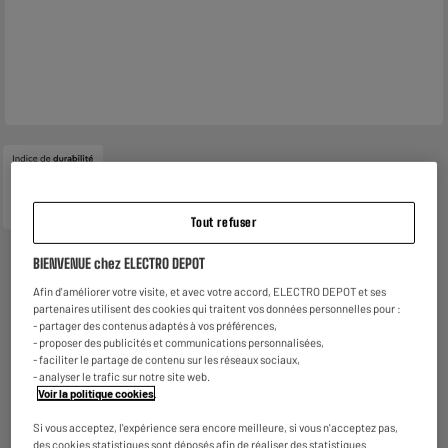
8.4
Tout refuser
BIENVENUE chez ELECTRO DEPOT
Afin d'améliorer votre visite, et avec votre accord, ELECTRO DEPOT et ses
Découvrez la TV MINILED 85" SAMSUNG 85M73H
partenaires utilisent des cookies qui traitent vos données personnelles pour :
- partager des contenus adaptés à vos préférences,
- proposer des publicités et communications personnalisées,
- faciliter le partage de contenu sur les réseaux sociaux,
- analyser le trafic sur notre site web.
Voir la politique cookies
.
Si vous acceptez, l'expérience sera encore meilleure, si vous n'acceptez pas,
des cookies statistiques sont déposés afin de réaliser des statistiques