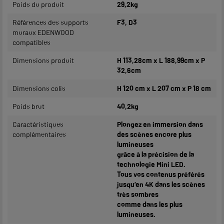
Poids du produit
29,2kg
Références des supports
F3, D3
muraux EDENWOOD
compatibles
Dimensions produit
H 113,28cm x L 188,99cm x P
32,6cm
Dimensions colis
H 120 cm x L 207 cm x P 18 cm
Poids brut
40,2kg
Caractéristiques
Plongez en immersion dans
complémentaires
des scènes encore plus
lumineuses
grâce à la précision de la
technologie Mini LED.
Tous vos contenus préférés
jusqu’en 4K dans les scènes
très sombres
comme dans les plus
lumineuses.