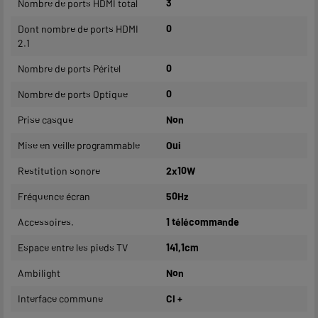
Nombre de ports HDMI total
3
Dont nombre de ports HDMI
0
2.1
Nombre de ports Péritel
0
Nombre de ports Optique
0
Prise casque
Non
Mise en veille programmable
Oui
Restitution sonore
2x10W
Fréquence écran
50Hz
Accessoires.
1 télécommande
Espace entre les pieds TV
141,1cm
Ambilight
Non
Interface commune
CI +