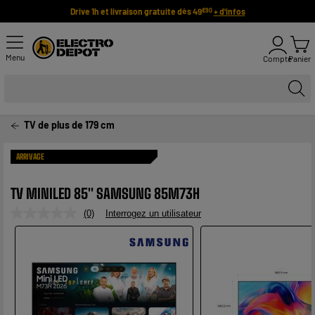
Drive 1h et livraison gratuite dès 49
+ d'infos
€90
Menu
Compte
Panier
TV de plus de 179 cm
ARRIVAGE
TV MINILED 85" SAMSUNG 85M73H
(0)
Interrogez un utilisateur
Aucune
valeur
de
notation.
Lien
sur
la
même
page.