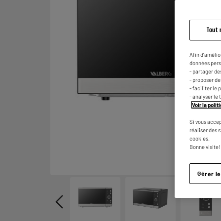
Tout 
Afin d'amélio
données pers
- partager de
- proposer d
- faciliter l
- analyser le 
Voir la poli
Si vous accep
réaliser des 
cookies.
Bonne visite!
Gérer l