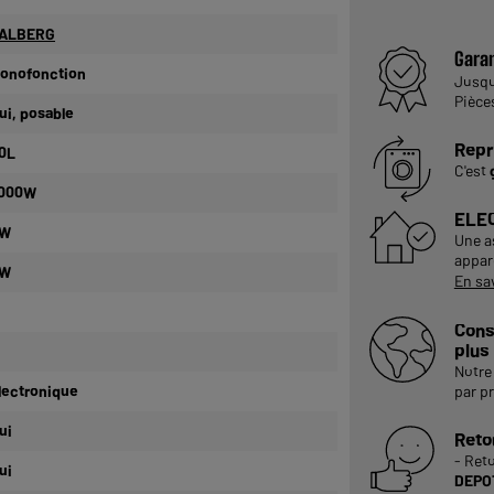
ALBERG
Garan
onofonction
Jusq
Pièce
ui, posable
Repr
0L
C'est
 000W
ELE
W
Une a
appare
W
En sa
Cons
plus
Notre 
lectronique
par p
ui
Reto
- Ret
ui
DEPOT