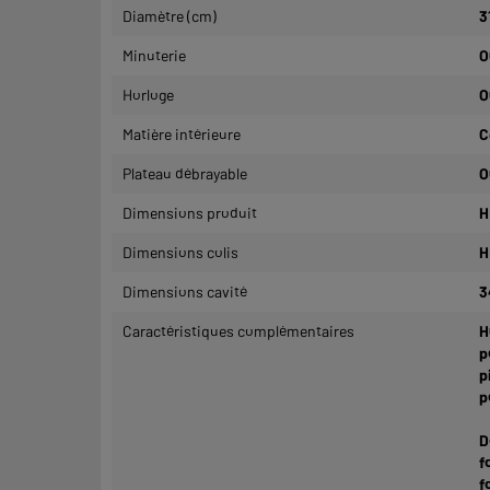
Diamètre (cm)
3
Minuterie
O
Horloge
O
Matière intérieure
C
Plateau débrayable
O
Dimensions produit
H
Dimensions colis
H
Dimensions cavité
3
Caractéristiques complémentaires
H
p
p
p
D
f
f