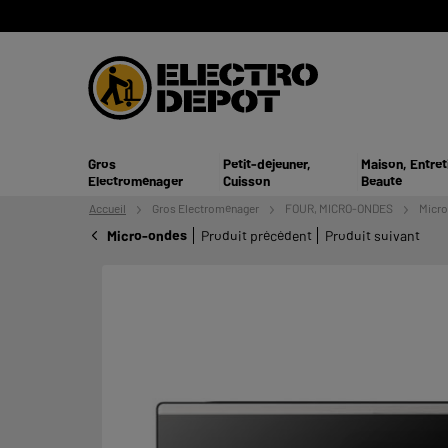
Gros
Petit-déjeuner,
Maison, Entret
Electroménager
Cuisson
Beauté
Accueil
Gros
Electroménager
FOUR, MICRO-ONDES
Micr
Micro-ondes
Produit précédent
Produit suivant