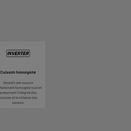
Cuisson homogène
Garantit une cuisson
faitement homogène tout en
préservant l’intégrité des
textures et la richesse des
saveurs.