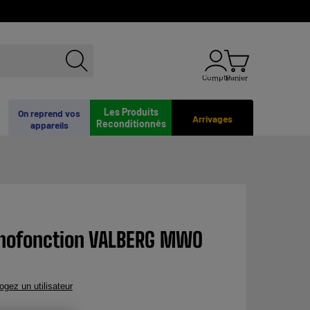
Compte
Panier
Les Produits
On reprend vos
Arrivages
Reconditionnés
appareils
nofonction VALBERG MWO
rogez un utilisateur