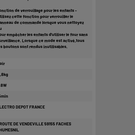
onction de verrouillage pour les enfants -
tilisez cette fonction pour verrouiller le
anneau de commande lorsque vous nettoyez
u
our empêcher les enfants d'utiliser le four sans
urveillance. Lorsque ce mode est activé,tous
es boutons sont rendus inutilisables.
oir
1,8kg
,8W
5min
LECTRO DEPOT FRANCE
 ROUTE DE VENDEVILLE 59155 FACHES
HUMESNIL