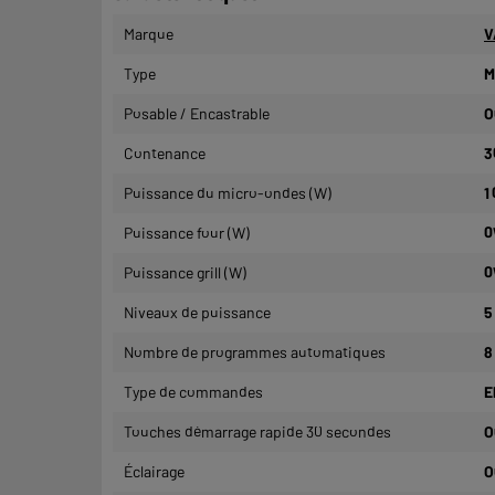
Marque
V
Type
M
Posable / Encastrable
O
Contenance
3
Puissance du micro-ondes (W)
1
Puissance four (W)
0
Puissance grill (W)
0
Niveaux de puissance
5
Nombre de programmes automatiques
8
Type de commandes
E
Touches démarrage rapide 30 secondes
O
Éclairage
O