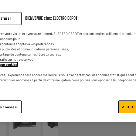
99
€
95
avis.
Lien
sur
la
3
€
80
BIENVENUE chez ELECTRO DEPOT
Dont
refuser
même
Fiche d'information sur le produit
page.
rer votre visite, et avec votre accord, ELECTRO DEPOT et ses partenaires utilisent des cookies 
onnelles pour :
s contenus adaptés à vos préférences,
es publicités et communications personnalisées,
e partage de contenu sur les réseaux sociaux,
trafic sur notre site web.
tique cookies
.
tez, l'expérience sera encore meilleure, si vous n'acceptez pas, des cookies statistiques sont 
statistiques anonymes à partir de votre navigation. Vous pouvez vous opposer à leur dépôt en g
Ajouter au panier
1/5
es cookies
✔ TOUT