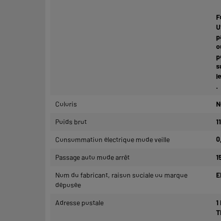
F
U
p
o
p
s
l
.
Coloris
N
Poids brut
1
Consommation électrique mode veille
0
Passage auto mode arrêt
1
Nom du fabricant, raison sociale ou marque
E
déposée
Adresse postale
1
T