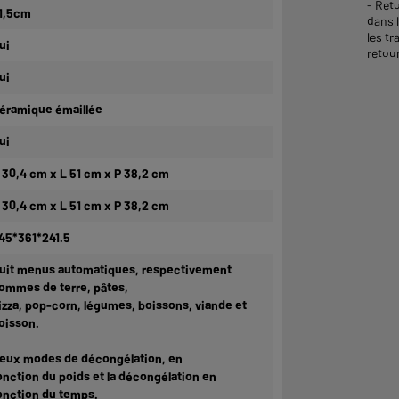
- Reto
1,5cm
dans 
les tr
ui
retour
ui
éramique émaillée
ui
 30,4 cm x L 51 cm x P 38,2 cm
 30,4 cm x L 51 cm x P 38,2 cm
45*361*241.5
uit menus automatiques, respectivement
ommes de terre, pâtes,
izza, pop-corn, légumes, boissons, viande et
oisson.
eux modes de décongélation, en
onction du poids et la décongélation en
onction du temps.