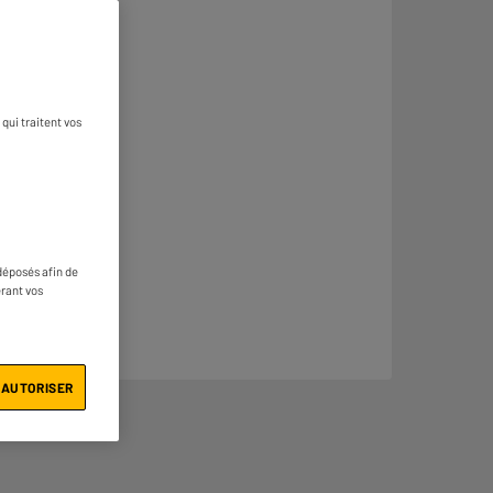
qui traitent vos
déposés afin de
érant vos
 AUTORISER