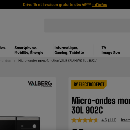
Drive 1h et livraison gratuite dès 49
+ d'infos
€90
ien,
Smartphone,
Informatique,
TV
Mobilité, Énergie
Gaming, Tablette
Image Son
o-ondes
Micro-ondes monofonction VALBERG MWO 30L 902C
BY ELECTRODEPOT
Micro-ondes mo
30L 902C
4.6
(111)
Inter
Lire
111