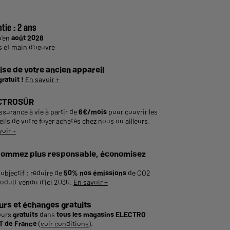
tie :
2 ans
u'en
août 2028
s et main d'oeuvre
ise de votre ancien appareil
gratuit !
En savoir +
CTROSÛR
ssurance à vie à partir de
6€/mois
pour couvrir les
ils de votre foyer achetés chez nous ou ailleurs.
voir +
ommez plus responsable, économisez
objectif : réduire de
50% nos émissions
de CO2
roduit vendu d'ici 2030.
En savoir +
urs et échanges gratuits
ours
gratuits
dans
tous les magasins ELECTRO
 de France
(
voir conditions
).