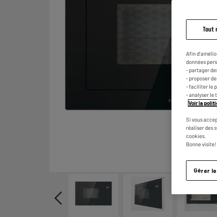
Tout 
Afin d'amélio
données pers
- partager de
- proposer d
- faciliter l
- analyser le 
Voir la poli
Si vous accep
réaliser des 
cookies.
Bonne visite!
Gérer l