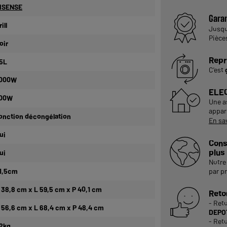
ISENSE
Garan
ill
Jusq
Pièce
oir
Repr
5L
C'est
 000W
ELE
00W
Une a
appare
onction décongélation
En sa
ui
Cons
plus
ui
Notre 
1,5cm
par p
 38,8 cm x L 59,5 cm x P 40,1 cm
Reto
- Ret
 56,6 cm x L 68,4 cm x P 48,4 cm
DEPOT
- Reto
2kg