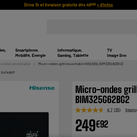
Drive 1h et livraison gratuite dès 49
+ d'infos
€90
ien,
Smartphone,
Informatique,
TV
Mobilité, Énergie
Gaming, Tablette
Image Son
-ondes encastrable
Micro-ondes grill encastrable HISENSE BIM325G62BG2
 suivant
Micro-ondes gril
BIM325G62BG2
4.7
(35)
Interro
Lire
35
249
€
92
avis.
Lien
sur
la