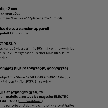
tie :
2 ans
u'en
août 2028
s, main d'oeuvre et déplacement à domicile.
ise de votre ancien appareil
gratuit !
En savoir +
CTROSÛR
ssurance à vie à partir de
6€/mois
pour couvrir les
ils de votre foyer achetés chez nous ou ailleurs.
voir +
ommez plus responsable, économisez
objectif : réduire de
50% nos émissions
de CO2
roduit vendu d'ici 2030.
En savoir +
urs et échanges gratuits
ours
gratuits
dans
tous les magasins ELECTRO
 de France
(
voir conditions
).
urs par voie postale : vos colis retours sont traités