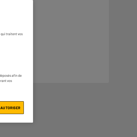
qui traitent vos
déposés afin de
érant vos
 AUTORISER