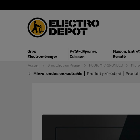
Gros
Petit-déjeuner,
Maison, Entret
Electroménager
Cuisson
Beauté
Accueil
Gros
Electroménager
FOUR, MICRO-ONDES
Micro
Micro-ondes encastrable
Produit précédent
Produit