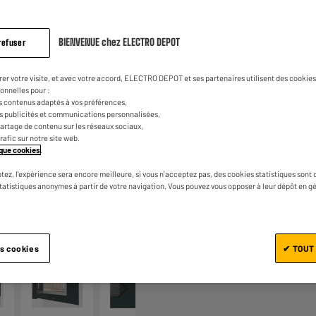
3
€
80
Dont
même
page.
BIENVENUE chez ELECTRO DEPOT
refuser
rer votre visite, et avec votre accord, ELECTRO DEPOT et ses partenaires utilisent des cookies 
onnelles pour :
s contenus adaptés à vos préférences,
es publicités et communications personnalisées,
e partage de contenu sur les réseaux sociaux,
trafic sur notre site web.
Ajouter au panier
tique cookies
.
tez, l'expérience sera encore meilleure, si vous n'acceptez pas, des cookies statistiques sont 
statistiques anonymes à partir de votre navigation. Vous pouvez vous opposer à leur dépôt en g
1/7
es cookies
✔ TOUT