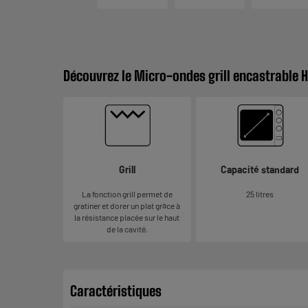
Découvrez le Micro-ondes grill encastrable
Grill
Capacité standard
La fonction grill permet de
25 litres
gratiner et dorer un plat grâce à
la résistance placée sur le haut
de la cavité.
Caractéristiques