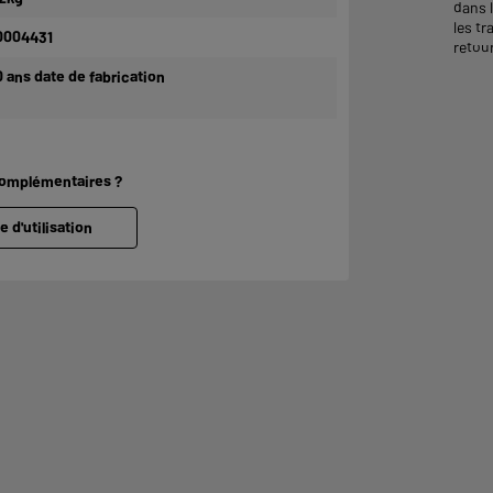
dans 
les tr
0004431
retour
0 ans date de fabrication
complémentaires ?
e d'utilisation