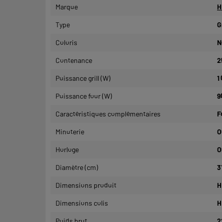
Marque
H
Type
Gr
Coloris
N
Contenance
2
Puissance grill (W)
1
Puissance four (W)
9
Caractéristiques complémentaires
F
Minuterie
O
Horloge
O
Diamètre (cm)
3
Dimensions produit
H
Dimensions colis
H
Poids brut
2