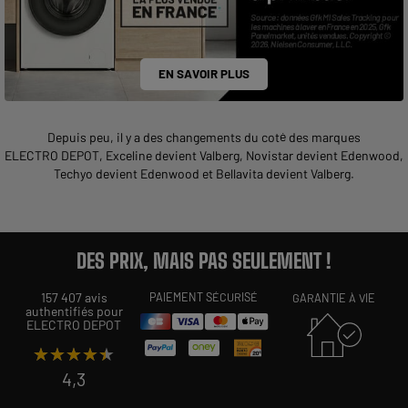
EN SAVOIR PLUS
Depuis peu, il y a des changements du coté des marques
ELECTRO DEPOT,
Exceline
devient
Valberg
,
Novistar
devient
Edenwood
,
Techyo
devient
Edenwood
et
Bellavita
devient
Valberg
.
DES PRIX, MAIS PAS SEULEMENT !
157 407 avis
PAIEMENT SÉCURISÉ
GARANTIE À VIE
authentifiés pour
ELECTRO DEPOT
★★★★★
★★★★★
4,3