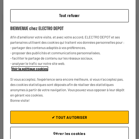
Découvrir EDENWOOD
Tout refuser
BIENVENUE chez ELECTRO DEPOT
Afin d'améliorer votre visite, et avec votre accord, ELECTRO DEPOT et ses
partenaires utilisent des cookies qui traitent vos données personnelles pour :
- partager des contenus adaptés à vos préférences,
- proposer des publicités et communications personnalisées,
- faciliter le partage de contenu sur les réseaux sociaux,
- analyser le trafic sur notre site web.
Les petits plaisirs ménagers
Voir la politique cookies
.
Découvrir COSYLIFE
Si vous acceptez, l'expérience sera encore meilleure, si vous n'acceptez pas,
des cookies statistiques sont déposés afin de réaliser des statistiques
anonymes à partir de votre navigation. Vous pouvez vous opposer à leur dépôt
en gérant vos cookies.
Bonne visite!
✔ TOUT AUTORISER
L’essentiel à prix imbattable
Gérer les cookies