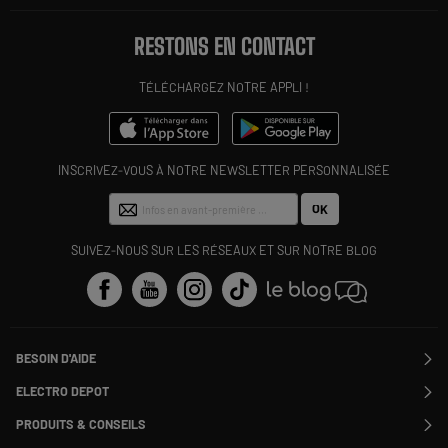
RESTONS EN CONTACT
TÉLÉCHARGEZ NOTRE APPLI !
INSCRIVEZ-VOUS À NOTRE NEWSLETTER PERSONNALISÉE
OK
SUIVEZ-NOUS SUR LES RÉSEAUX ET SUR NOTRE BLOG
BESOIN D'AIDE
Contactez-nous
ELECTRO DEPOT
Suivre ma commande
Modifier ou annuler ma commande
PRODUITS & CONSEILS
SAV
Qui sommes nous ?