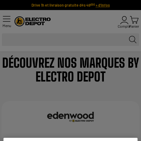
Drive 1h et livraison gratuite dès 49
+ d'infos
€90
Menu
Compte
Panier
DÉCOUVREZ NOS MARQUES BY
ELECTRO DEPOT
L'image et le son