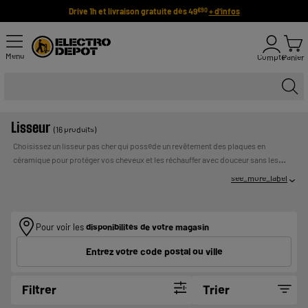
Drive 1h et livraison gratuite dès 49
+ d'infos
€90
Menu
Compte
Panier
Lisseur
(16 produits)
Choisissez un lisseur pas cher qui possède un revêtement des plaques en
céramique pour protéger vos cheveux et les réchauffer avec douceur sans les
abîmer. Le fer à lisser est prêt en quelques minutes seulement grâce à sa montée
see_more_label
en température rapide, et est facile à utiliser sur cheveux secs ou mouillés (selon
les modèles). Pour des cheveux plus brillants, optez pour les lisseurs à fonction
UN CREDIT VOUS ENGAGE ET DOIT
ionique !
Payer en plusieurs fois :
ETRE REMBOURSE. VERIFIEZ VOS CAPACITES DE
Pour voir les
disponibilités de votre magasin
REMBOURSEMENT AVANT DE VOUS ENGAGER.
Entrez votre code postal ou ville
Filtrer
Trier