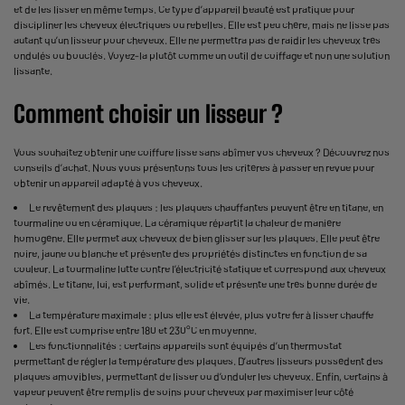
et de les lisser en même temps. Ce type d’appareil beauté est pratique pour
discipliner les cheveux électriques ou rebelles. Elle est peu chère, mais ne lisse pas
autant qu’un lisseur pour cheveux. Elle ne permettra pas de raidir les cheveux très
ondulés ou bouclés. Voyez-la plutôt comme un outil de coiffage et non une solution
lissante.
Comment choisir un lisseur ?
Vous souhaitez obtenir une coiffure lisse sans abîmer vos cheveux ? Découvrez nos
conseils d’achat. Nous vous présentons tous les critères à passer en revue pour
obtenir un appareil adapté à vos cheveux.
Le revêtement des plaques : les plaques chauffantes peuvent être en titane, en
tourmaline ou en céramique. La céramique répartit la chaleur de manière
homogène. Elle permet aux cheveux de bien glisser sur les plaques. Elle peut être
noire, jaune ou blanche et présente des propriétés distinctes en fonction de sa
couleur. La tourmaline lutte contre l’électricité statique et correspond aux cheveux
abîmés. Le titane, lui, est performant, solide et présente une très bonne durée de
vie.
La température maximale : plus elle est élevée, plus votre fer à lisser chauffe
fort. Elle est comprise entre 180 et 230°C en moyenne.
Les fonctionnalités : certains appareils sont équipés d’un thermostat
permettant de régler la température des plaques. D’autres lisseurs possèdent des
plaques amovibles, permettant de lisser ou d’onduler les cheveux. Enfin, certains à
vapeur peuvent être remplis de soins pour cheveux par maximiser leur côté