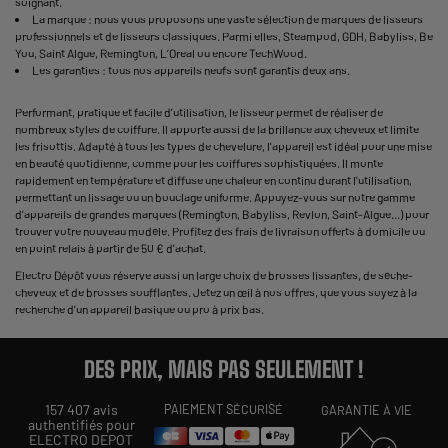
soignant.
La marque : nous vous proposons une vaste sélection de marques de lisseurs
professionnels et de lisseurs classiques. Parmi elles, Steampod, GDH, Babyliss, Be
You, Saint Algue, Remington, L’Oreal ou encore TechWood.
Les garanties : tous nos appareils neufs sont garantis deux ans.
Performant, pratique et facile d'utilisation, le lisseur permet de réaliser de
nombreux styles de coiffure. Il apporte aussi de la brillance aux cheveux et limite
les frisottis. Adapté à tous les types de chevelure, l'appareil est idéal pour une mise
en beauté quotidienne, comme pour les coiffures sophistiquées. Il monte
rapidement en température et diffuse une chaleur en continu durant l'utilisation,
permettant un lissage ou un bouclage uniforme. Appuyez-vous sur notre gamme
d'appareils de grandes marques (Remington, Babyliss, Revlon, Saint-Algue...) pour
trouver votre nouveau modèle. Profitez des frais de livraison offerts à domicile ou
en point relais à partir de 50 € d'achat.
Electro Dépôt vous réserve aussi un large choix de brosses lissantes, de sèche-
cheveux et de brosses soufflantes. Jetez un œil à nos offres, que vous soyez à la
recherche d'un appareil basique ou pro à prix bas.
DES PRIX, MAIS PAS SEULEMENT !
157 407 avis
PAIEMENT SÉCURISÉ
GARANTIE À VIE
authentifiés pour
ELECTRO DEPOT