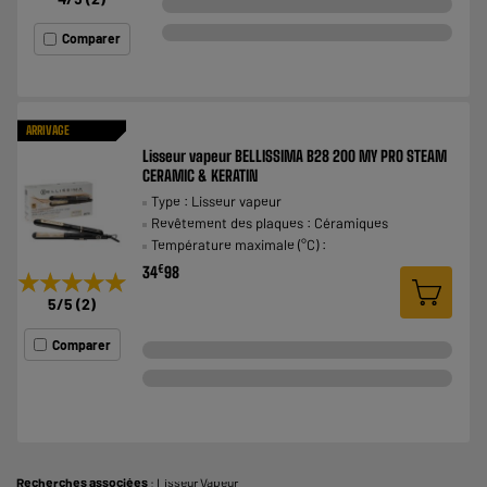
Comparer
ARRIVAGE
Lisseur vapeur BELLISSIMA B28 200 MY PRO STEAM
CERAMIC & KERATIN
Type : Lisseur vapeur
Revêtement des plaques : Céramiques
Température maximale (°C) :
€
34
98
★★★★★
★★★★★
5
/5
(
2
)
Comparer
Recherches associées
:
Lisseur Vapeur