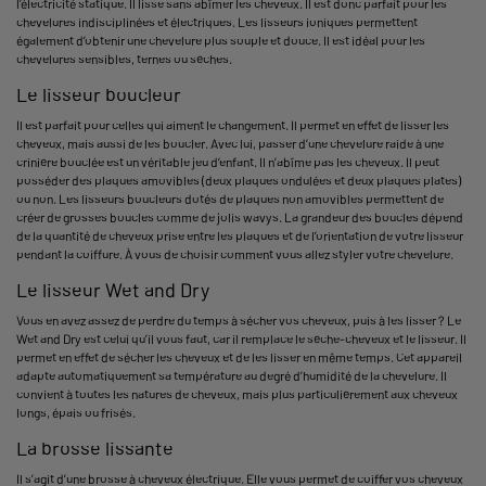
l’électricité statique. Il lisse sans abîmer les cheveux. Il est donc parfait pour les
chevelures indisciplinées et électriques. Les lisseurs ioniques permettent
également d’obtenir une chevelure plus souple et douce. Il est idéal pour les
chevelures sensibles, ternes ou sèches.
Le lisseur boucleur
Il est parfait pour celles qui aiment le changement. Il permet en effet de lisser les
cheveux, mais aussi de les boucler. Avec lui, passer d’une chevelure raide à une
crinière bouclée est un véritable jeu d’enfant. Il n’abîme pas les cheveux. Il peut
posséder des plaques amovibles (deux plaques ondulées et deux plaques plates)
ou non. Les lisseurs boucleurs dotés de plaques non amovibles permettent de
créer de grosses boucles comme de jolis wavys. La grandeur des boucles dépend
de la quantité de cheveux prise entre les plaques et de l’orientation de votre lisseur
pendant la coiffure. À vous de choisir comment vous allez styler votre chevelure.
Le lisseur Wet and Dry
Vous en avez assez de perdre du temps à sécher vos cheveux, puis à les lisser ? Le
Wet and Dry est celui qu’il vous faut, car il remplace le sèche-cheveux et le lisseur. Il
permet en effet de sécher les cheveux et de les lisser en même temps. Cet appareil
adapte automatiquement sa température au degré d’humidité de la chevelure. Il
convient à toutes les natures de cheveux, mais plus particulièrement aux cheveux
longs, épais ou frisés.
La brosse lissante
Il s’agit d’une brosse à cheveux électrique. Elle vous permet de coiffer vos cheveux