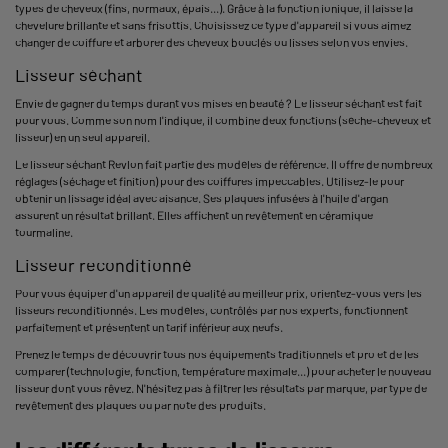
types de cheveux (fins, normaux, épais...). Grâce à la fonction ionique, il laisse la
chevelure brillante et sans frisottis. Choisissez ce type d'appareil si vous aimez
changer de coiffure et arborer des cheveux bouclés ou lisses selon vos envies.
Lisseur séchant
Envie de gagner du temps durant vos mises en beauté ? Le lisseur séchant est fait
pour vous. Comme son nom l'indique, il combine deux fonctions (sèche-cheveux et
lisseur) en un seul appareil.
Le lisseur séchant Revlon fait partie des modèles de référence. Il offre de nombreux
réglages (séchage et finition) pour des coiffures impeccables. Utilisez-le pour
obtenir un lissage idéal avec aisance. Ses plaques infusées à l'huile d'argan
assurent un résultat brillant. Elles affichent un revêtement en céramique
tourmaline.
Lisseur reconditionné
Pour vous équiper d'un appareil de qualité au meilleur prix, orientez-vous vers les
lisseurs reconditionnés. Les modèles, contrôlés par nos experts, fonctionnent
parfaitement et présentent un tarif inférieur aux neufs.
Prenez le temps de découvrir tous nos équipements traditionnels et pro et de les
comparer (technologie, fonction, température maximale...) pour acheter le nouveau
lisseur dont vous rêvez. N'hésitez pas à filtrer les résultats par marque, par type de
revêtement des plaques ou par note des produits.