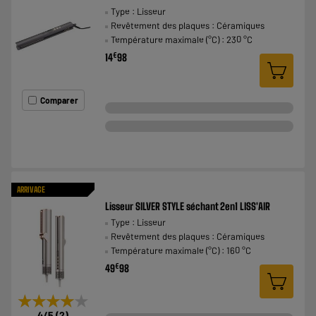
Type : Lisseur
Revêtement des plaques : Céramiques
Température maximale (°C) : 230 °C
€
14
98
Comparer
ARRIVAGE
Lisseur SILVER STYLE séchant 2en1 LISS'AIR
Type : Lisseur
Revêtement des plaques : Céramiques
Température maximale (°C) : 160 °C
€
49
98
★★★★★
★★★★★
4
/5
(
2
)