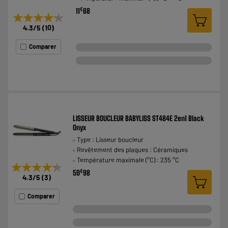
€
11
68
★★★★★
★★★★★
4.3
/5
(
10
)
Comparer
LISSEUR BOUCLEUR BABYLISS ST484E 2en1 Black
Onyx
Type : Lisseur boucleur
Revêtement des plaques : Céramiques
Température maximale (°C) : 235 °C
★★★★★
★★★★★
€
59
98
4.3
/5
(
3
)
Comparer