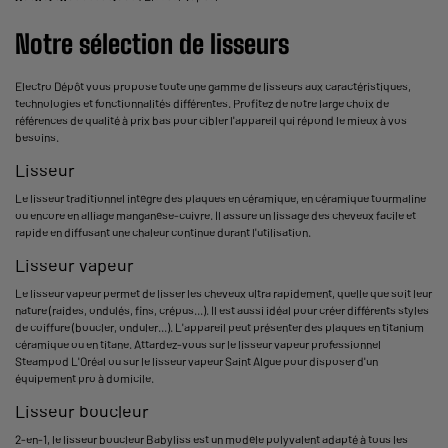
Notre sélection de lisseurs
Electro Dépôt vous propose toute une gamme de lisseurs aux caractéristiques,
technologies et fonctionnalités différentes. Profitez de notre large choix de
références de qualité à prix bas pour cibler l'appareil qui répond le mieux à vos
besoins.
Lisseur
Le lisseur traditionnel intègre des plaques en céramique, en céramique tourmaline
ou encore en alliage manganèse-cuivre. Il assure un lissage des cheveux facile et
rapide en diffusant une chaleur continue durant l'utilisation.
Lisseur vapeur
Le lisseur vapeur permet de lisser les cheveux ultra rapidement, quelle que soit leur
nature (raides, ondulés, fins, crépus...). Il est aussi idéal pour créer différents styles
de coiffure (boucler, onduler...). L'appareil peut présenter des plaques en titanium
céramique ou en titane. Attardez-vous sur le lisseur vapeur professionnel
Steampod L'Oréal ou sur le lisseur vapeur Saint Algue pour disposer d'un
équipement pro à domicile.
Lisseur boucleur
2-en-1, le lisseur boucleur Babyliss est un modèle polyvalent adapté à tous les