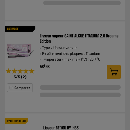
ARRIVAGE
Lisseur vapeur SAINT ALGUE TITANIUM 2.0 Dreams
Edition
Type : Lisseur vapeur
Revêtement des plaques : Titanium
Température maximale (°C) : 230 °C
€
58
98
★★★★★
★★★★★
5
/5
(
2
)
Comparer
BY ELECTRODEPOT
Lisseur BE YOU BY-HS3