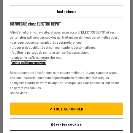
Tout refuser
LE PRIX BAS
Lisseur BE YOU BY-HS mini
BIENVENUE chez ELECTRO DEPOT
Type : Lisseur
Revêtement des plaques : Céramiques
Afin d'améliorer votre visite, et avec votre accord, ELECTRO DEPOT et ses
Température maximale (°C) :
partenaires utilisent des cookies qui traitent vos données personnelles pour :
- partager des contenus adaptés à vos préférences,
€
6
98
- proposer des publicités et communications personnalisées,
- faciliter le partage de contenu sur les réseaux sociaux,
★★★★★
★★★★★
- analyser le trafic sur notre site web.
Voir la politique cookies
.
4.1
/5
(
25
)
Si vous acceptez, l'expérience sera encore meilleure, si vous n'acceptez pas,
Comparer
des cookies statistiques sont déposés afin de réaliser des statistiques
anonymes à partir de votre navigation. Vous pouvez vous opposer à leur dépôt
en gérant vos cookies.
Bonne visite!
Lisseur Demeliss Kera-Gold XL plaques larges
✔ TOUT AUTORISER
Type : Lisseur
Revêtement des plaques : Céramiques
Gérer les cookies
Température maximale (°C) : 230 °C
€