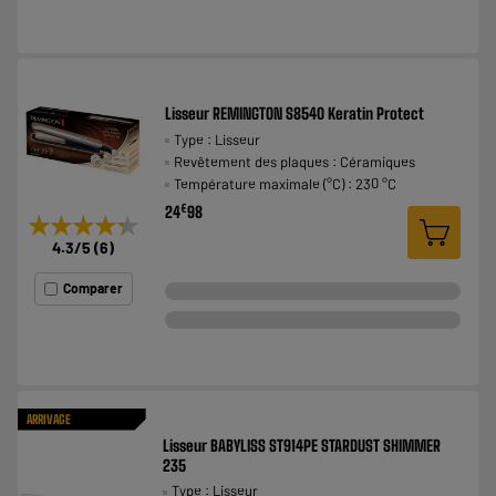
Lisseur REMINGTON S8540 Keratin Protect
Type : Lisseur
Revêtement des plaques : Céramiques
Température maximale (°C) : 230 °C
€
24
98
★★★★★
★★★★★
4.3
/5
(
6
)
Comparer
ARRIVAGE
Lisseur BABYLISS ST914PE STARDUST SHIMMER
235
Type : Lisseur