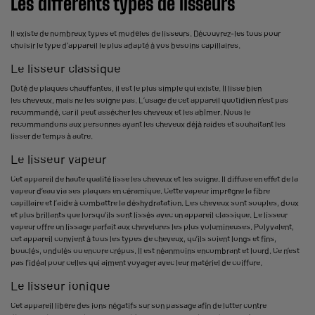
Les différents types de lisseurs
Il existe de nombreux types et modèles de lisseurs. Découvrez-les tous pour
choisir le type d’appareil le plus adapté à vos besoins capillaires.
Le lisseur classique
Doté de plaques chauffantes, il est le plus simple qui existe. Il lisse bien
les cheveux, mais ne les soigne pas. L’usage de cet appareil quotidien n’est pas
recommandé, car il peut assécher les cheveux et les abîmer. Nous le
recommandons aux personnes ayant les cheveux déjà raides et souhaitant les
lisser de temps à autre.
Le lisseur vapeur
Cet appareil de haute qualité lisse les cheveux et les soigne. Il diffuse en effet de la
vapeur d’eau via ses plaques en céramique. Cette vapeur imprègne la fibre
capillaire et l’aide à combattre la déshydratation. Les cheveux sont souples, doux
et plus brillants que lorsqu’ils sont lissés avec un appareil classique. Le lisseur
vapeur offre un lissage parfait aux chevelures les plus volumineuses. Polyvalent,
cet appareil convient à tous les types de cheveux, qu’ils soient longs et fins,
bouclés, ondulés ou encore crépus. Il est néanmoins encombrant et lourd. Ce n’est
pas l'idéal pour celles qui aiment voyager avec leur matériel de coiffure.
Le lisseur ionique
Cet appareil libère des ions négatifs sur son passage afin de lutter contre