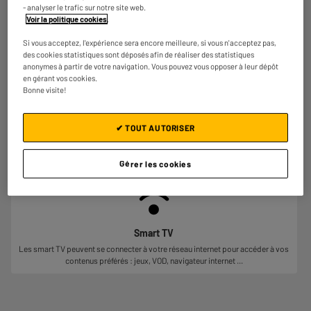
- analyser le trafic sur notre site web.
Voir la politique cookies
.
Si vous acceptez, l'expérience sera encore meilleure, si vous n'acceptez pas,
des cookies statistiques sont déposés afin de réaliser des statistiques
anonymes à partir de votre navigation. Vous pouvez vous opposer à leur dépôt
en gérant vos cookies.
Bonne visite!
3 HDMI
Les 3 ports HDMI vous permettent de relier différents appareils à votre TV et
de transmettre une image et un son en haute définition.
✔ TOUT AUTORISER
Gérer les cookies
Smart TV
Les smart TV peuvent se connecter à votre réseau internet pour accéder à vos
contenus préférés : jeux, VOD, navigateur internet ...