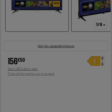
1/8
Voir les caractéristiques
156
€
50
11
€
11
Dont
Fiche d'information sur le produit