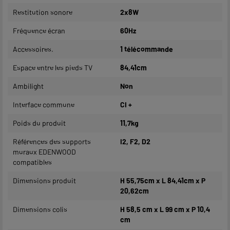
Restitution sonore
2x8W
Fréquence écran
60Hz
Accessoires.
1 télécommande
Espace entre les pieds TV
84,41cm
Ambilight
Non
Interface commune
CI +
Poids du produit
11,7kg
Références des supports
I2, F2, D2
muraux EDENWOOD
compatibles
Dimensions produit
H 55,75cm x L 84,41cm x P
20,62cm
Dimensions colis
H 58,5 cm x L 99 cm x P 10,4
cm