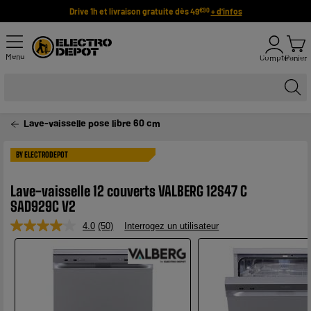
Drive 1h et livraison gratuite dès 49
+ d'infos
€90
Menu
Compte
Panier
Lave-vaisselle pose libre 60 cm
BY ELECTRODEPOT
Lave-vaisselle 12 couverts VALBERG 12S47 C
SAD929C V2
4.0
(50)
Interrogez un utilisateur
Lire
50
avis.
Lien
sur
la
même
page.