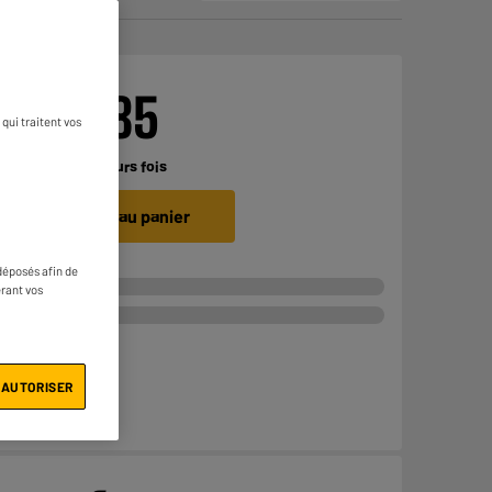
€
339
85
qui traitent vos
Payer en
plusieurs fois
Ajouter au panier
déposés afin de
érant vos
 AUTORISER