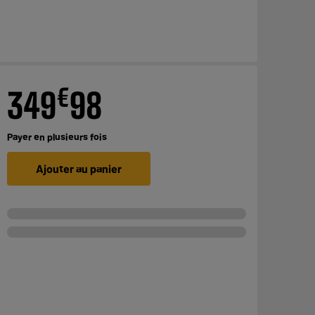
€
349
98
Payer en
plusieurs fois
Ajouter au panier