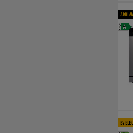
ARRIV
A
A
G
BY ELE