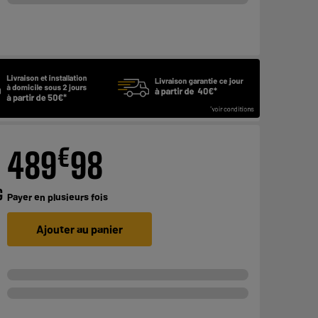
€
489
98
G
Payer en
plusieurs fois
Ajouter au panier