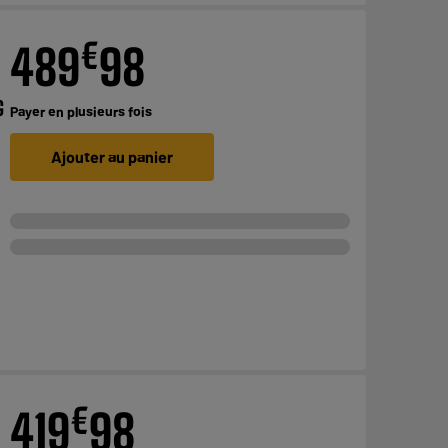
€
489
98
G
Payer en
plusieurs fois
Ajouter au panier
€
419
98