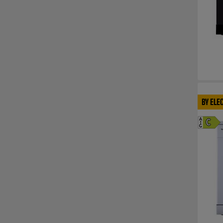
BY ELE
A
C
G