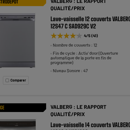
VALBERG : LE RAPPORT
CTRODEPOT
QUALITÉ/PRIX
Lave-vaisselle 12 couverts VALBER
12S47 C SAD929C V2
★★★★★
★★★★★
4
/5
(
41
)
Nombre de couverts : 12
Fin de cycle : Activ' door (Ouverture
automatique de la porte en fin de
programme)
Niveau Sonore : 47
Comparer
VALBERG : LE RAPPORT
AGE
QUALITÉ/PRIX
Lave-vaisselle 14 couverts VALBER