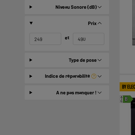
Niveau Sonore (dB)
Prix
et
Type de pose
Indice de réparabilité
BY ELE
A ne pas manquer !
A
B
G