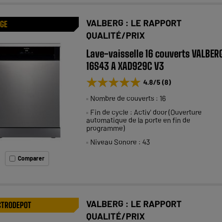
VALBERG : LE RAPPORT
AGE
QUALITÉ/PRIX
Lave-vaisselle 16 couverts VALBER
16S43 A XAD929C V3
★★★★★
★★★★★
4.8
/5
(
8
)
Nombre de couverts : 16
Fin de cycle : Activ' door (Ouverture
automatique de la porte en fin de
programme)
Niveau Sonore : 43
Comparer
VALBERG : LE RAPPORT
CTRODEPOT
QUALITÉ/PRIX