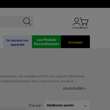
Compte
Panier
Les Produits
On reprend vos
Arrivages
Reconditionnés
appareils
aille moyenne, ces modèles offrent une capacité généreuse
intègre parfaitement dans votre cuisine, nos lave-
ualité-prix. Profitez de notre option de paiement en
see_more_label
OUS ENGAGE ET DOIT ETRE REMBOURSE. VERIFIEZ
Trier par
:
Meilleures ventes