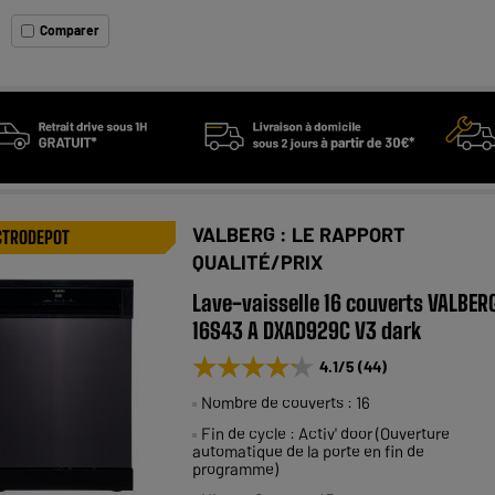
Comparer
VALBERG : LE RAPPORT
CTRODEPOT
QUALITÉ/PRIX
Lave-vaisselle 16 couverts VALBER
16S43 A DXAD929C V3 dark
★★★★★
★★★★★
4.1
/5
(
44
)
Nombre de couverts : 16
Fin de cycle : Activ' door (Ouverture
automatique de la porte en fin de
programme)