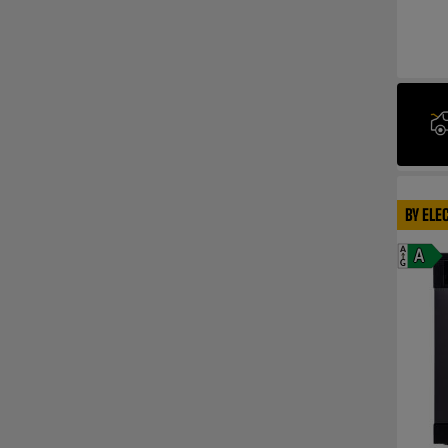
BY ELE
A
A
G