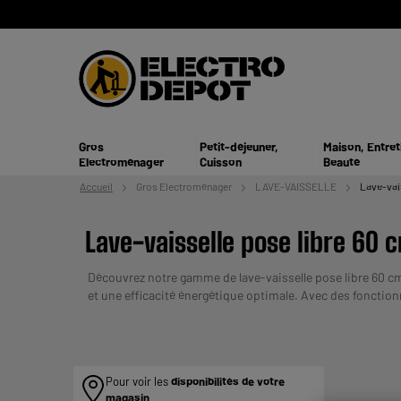
Gros
Petit-déjeuner,
Maison, Entret
Electroménager
Cuisson
Beauté
Accueil
Gros
Electroménager
LAVE-VAISSELLE
Lave-vai
Lave-vaisselle pose libre 60 
Découvrez notre gamme de lave-vaisselle pose libre 60 cm,
et une efficacité énergétique optimale. Avec des fonction
vaisselle sont également disponibles sous notre marque Va
plusieurs fois et de notre service de livraison rapide pour
VOS CAPACITES DE REMBOURSEMENT AVANT DE 
Pour voir les
disponibilités de votre
magasin