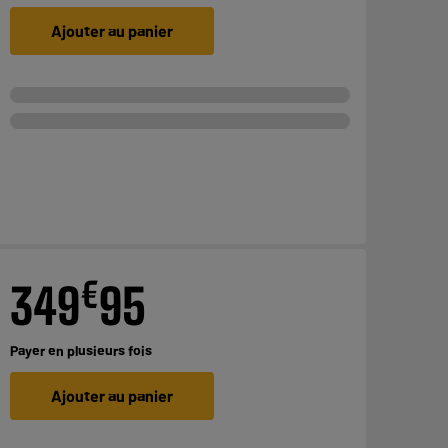
Ajouter au panier
€
349
95
Payer en
plusieurs fois
Ajouter au panier