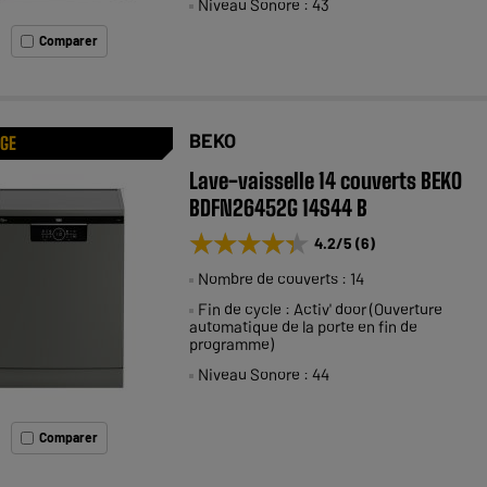
Niveau Sonore : 43
Comparer
BEKO
AGE
Lave-vaisselle 14 couverts BEKO
BDFN26452G 14S44 B
★★★★★
★★★★★
4.2
/5
(
6
)
Nombre de couverts : 14
Fin de cycle : Activ' door (Ouverture
automatique de la porte en fin de
programme)
Niveau Sonore : 44
Comparer