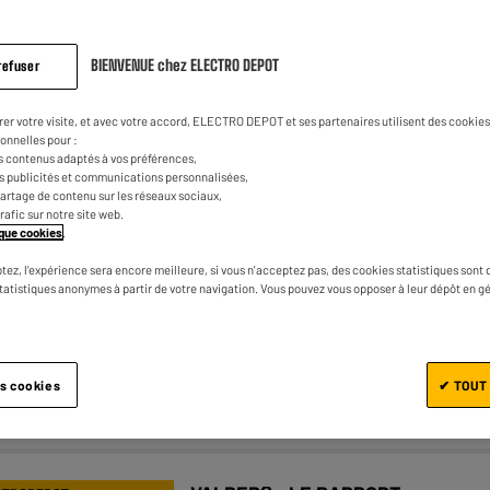
BIENVENUE chez ELECTRO DEPOT
refuser
VALBERG : LE RAPPORT
CTRODEPOT
QUALITÉ/PRIX
rer votre visite, et avec votre accord, ELECTRO DEPOT et ses partenaires utilisent des cookies 
onnelles pour :
Lave-vaisselle 14 couverts 60 cm
s contenus adaptés à vos préférences,
es publicités et communications personnalisées,
VALBERG 14S44 B XAD929C
e partage de contenu sur les réseaux sociaux,
trafic sur notre site web.
★★★★★
★★★★★
4.2
/5
(
81
)
tique cookies
.
Nombre de couverts : 14
tez, l'expérience sera encore meilleure, si vous n'acceptez pas, des cookies statistiques sont 
Fin de cycle : Activ' door (Ouverture
statistiques anonymes à partir de votre navigation. Vous pouvez vous opposer à leur dépôt en g
automatique de la porte en fin de
programme)
Niveau Sonore : 44
es cookies
✔ TOUT
Comparer