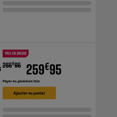
PRIX EN BAISSE
€
€
265
95
259
95
G
Payer en
plusieurs fois
Ajouter au panier