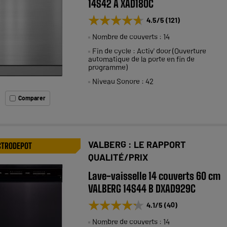
14S42 A XAD180C
★★★★★
★★★★★
4.5
/5
(
121
)
Nombre de couverts : 14
Fin de cycle : Activ' door (Ouverture
automatique de la porte en fin de
programme)
Niveau Sonore : 42
Comparer
VALBERG : LE RAPPORT
CTRODEPOT
QUALITÉ/PRIX
Lave-vaisselle 14 couverts 60 cm
VALBERG 14S44 B DXAD929C
★★★★★
★★★★★
4.1
/5
(
40
)
Nombre de couverts : 14