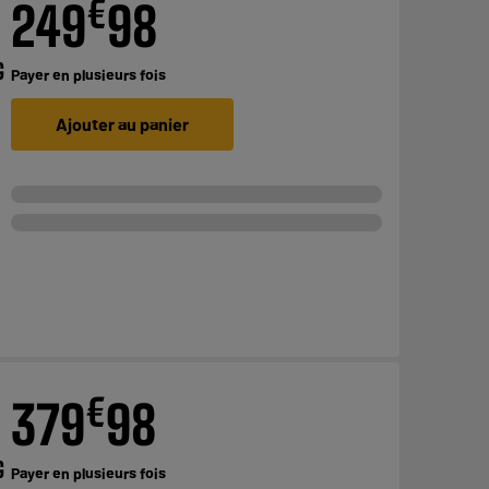
€
249
98
G
Payer en
plusieurs fois
Ajouter au panier
€
379
98
G
Payer en
plusieurs fois