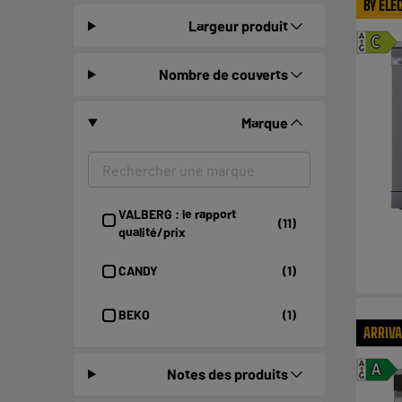
BY ELE
Largeur produit
A
C
G
Nombre de couverts
Marque
VALBERG : le rapport
(11)
qualité/prix
CANDY
(1)
BEKO
(1)
ARRIV
A
A
Notes des produits
G