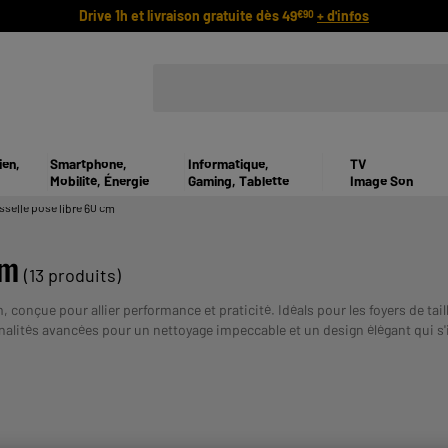
Drive 1h et livraison gratuite dès 49
+ d'infos
€90
ien,
Smartphone,
Informatique,
TV
Mobilité, Énergie
Gaming, Tablette
Image Son
sselle pose libre 60 cm
cm
(13 produits)
 conçue pour allier performance et praticité. Idéals pour les foyers de t
nalités avancées pour un nettoyage impeccable et un design élégant qui s'
lberg, garantissant robustesse, esthétique soignée et excellent rapport q
UN CREDIT V
 un achat simplifié et sans souci.
Payer en plusieurs fois :
VOUS ENGAGER.