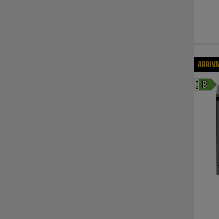
ARRIV
A
B
G