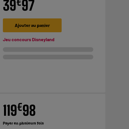
€
39
97
Ajouter au panier
Jeu concours Disneyland
€
119
98
Payer en
plusieurs fois