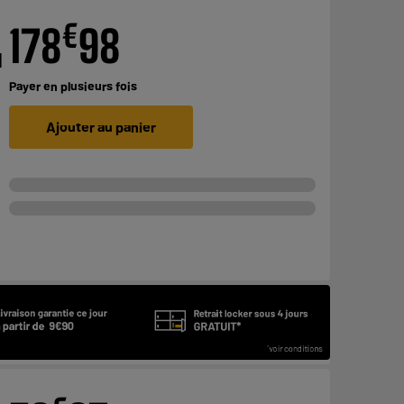
€
178
98
1
Payer en
plusieurs fois
Ajouter au panier