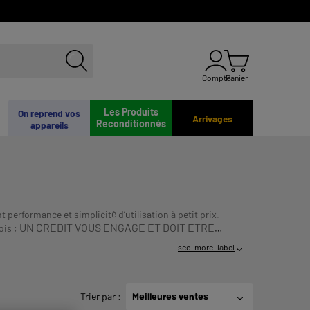
Compte
Panier
Les Produits
On reprend vos
Arrivages
Reconditionnés
appareils
erformance et simplicité d’utilisation à petit prix.
UN CREDIT VOUS ENGAGE ET DOIT ETRE
ois :
see_more_label
Trier par
:
Meilleures ventes