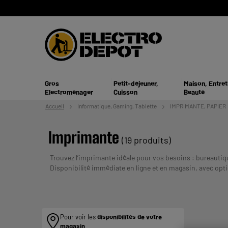
Gros
Petit-déjeuner,
Maison, Entret
Electroménager
Cuisson
Beauté
Accueil
Informatique,
Gaming, Tablette
IMPRIMANTE, PAPIER
Imprimante
(19 produits)
Trouvez l’imprimante idéale pour vos besoins : bureautiqu
Disponibilité immédiate en ligne et en magasin, avec optio
REMBOURSE. VERIFIEZ VOS CAPACITES DE REM
Pour voir les
disponibilités de votre
magasin