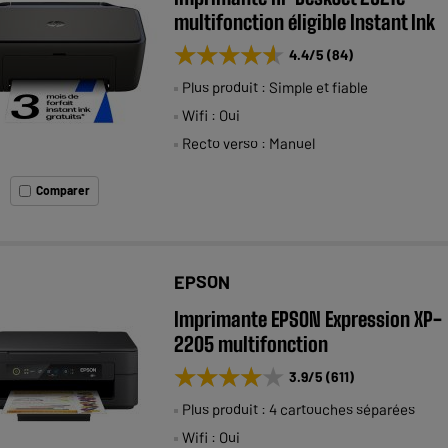
multifonction éligible Instant Ink
★★★★★
★★★★★
4.4
/5
(
84
)
Plus produit : Simple et fiable
Wifi : Oui
Recto verso : Manuel
Comparer
EPSON
Imprimante EPSON Expression XP-
2205 multifonction
★★★★★
★★★★★
3.9
/5
(
611
)
Plus produit : 4 cartouches séparées
Wifi : Oui