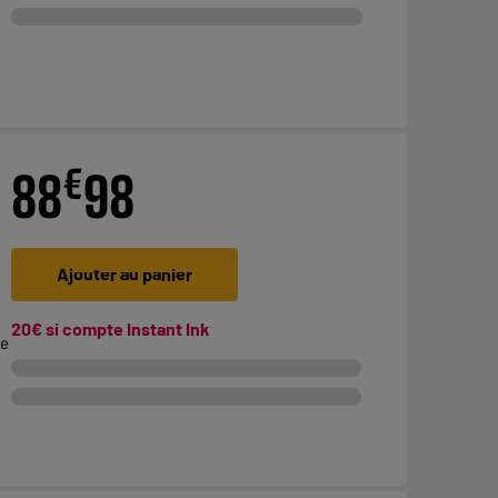
€
88
98
Ajouter au panier
20€ si compte Instant Ink
te