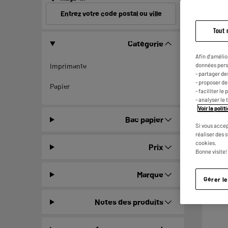
Entrez votre code postal ou ville
Tout 
Catégorie
Afin d'amélio
données pers
Imprimante
- partager de
- proposer d
Papier
- faciliter l
- analyser le 
Voir la poli
Bac papier
Si vous accep
réaliser des 
cookies.
Prix
Bonne visite!
Marque
Gérer l
Notes des produits