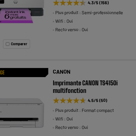
★★★★★
★★★★★
4.3
/5
(
156
)
Plus produit : Semi-professionnelle
Wifi : Oui
Recto verso : Oui
Comparer
CANON
AGE
Imprimante CANON TS4150i
multifonction
★★★★★
★★★★★
4.5
/5
(
50
)
Plus produit : Format compact
Wifi : Oui
Recto verso : Oui