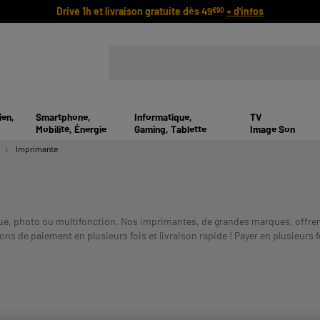
Drive 1h et livraison gratuite dès 49
+ d'infos
€90
ien,
Smartphone,
Informatique,
TV
Mobilité, Énergie
Gaming, Tablette
Image Son
Imprimante
e, photo ou multifonction. Nos imprimantes, de grandes marques, offrent p
ns de paiement en plusieurs fois et livraison rapide !
Payer en plusieurs f
BOURSEMENT AVANT DE VOUS ENGAGER.