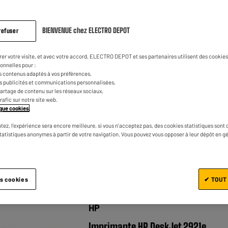
BIENVENUE chez ELECTRO DEPOT
refuser
EPSON
rer votre visite, et avec votre accord, ELECTRO DEPOT et ses partenaires utilisent des cookies 
Imprimante EPSON EcoTank ET-286
onnelles pour :
multifonction à réservoir
s contenus adaptés à vos préférences,
es publicités et communications personnalisées,
★★★★★
★★★★★
4.5
/5
(
163
)
e partage de contenu sur les réseaux sociaux,
trafic sur notre site web.
Plus produit : Ultra économique à l'usage
tique cookies
.
Wifi : Oui
tez, l'expérience sera encore meilleure, si vous n'acceptez pas, des cookies statistiques sont 
statistiques anonymes à partir de votre navigation. Vous pouvez vous opposer à leur dépôt en g
Recto verso : Non
Comparer
es cookies
✔ TOUT
HP
Imprimante HP DeskJet 2921e