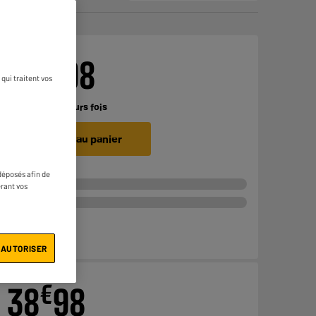
€
148
98
qui traitent vos
1
Payer en
plusieurs fois
Ajouter au panier
déposés afin de
érant vos
 AUTORISER
€
38
98