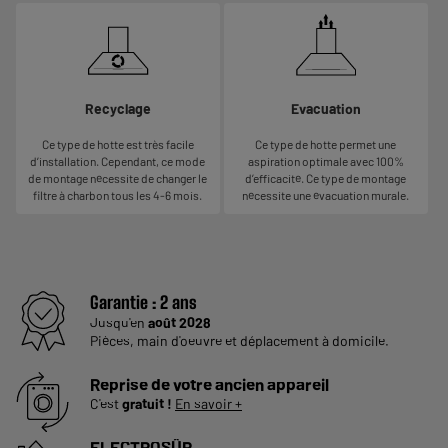
Recyclage
Evacuation
Ce type de hotte est très facile
Ce type de hotte permet une
d’installation. Cependant, ce mode
aspiration optimale avec 100%
de montage nécessite de changer le
d’efficacité. Ce type de montage
filtre à charbon tous les 4-6 mois.
nécessite une évacuation murale.
Garantie :
2 ans
Jusqu'en
août 2028
Pièces, main d'oeuvre et déplacement à domicile.
Reprise de votre ancien appareil
C'est
gratuit !
En savoir +
ELECTROSÛR