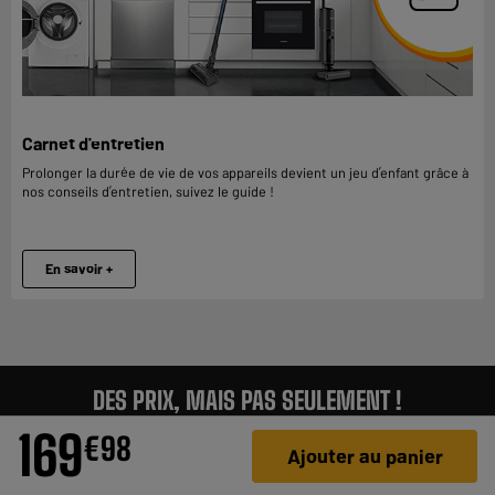
Carnet d'entretien
Prolonger la durée de vie de vos appareils devient un jeu d’enfant grâce à
nos conseils d’entretien, suivez le guide !
En savoir +
DES PRIX, MAIS PAS SEULEMENT !
169
€
98
157 407 avis
PAIEMENT SÉCURISÉ
GARANTIE À VIE
Ajouter au panier
authentifiés pour
ELECTRO DEPOT