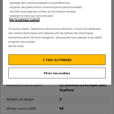
Type
Hotte inclinée
- partager des contenus adaptés à vos préférences,
- proposer des publicités et communications personnalisées,
Type d'aspiration
Evacuation extérieure ou
- faciliter le partage de contenu sur les réseaux sociaux,
recyclage
- analyser le trafic sur notre site web.
Voir la politique cookies
.
Débit d'air maximum
643m³/h
Si vous acceptez, l'expérience sera encore meilleure, si vous n'acceptez pas,
des cookies statistiques sont déposés afin de réaliser des statistiques
Nombre de vitesses
4
anonymes à partir de votre navigation. Vous pouvez vous opposer à leur dépôt
en gérant vos cookies.
Puissance moteur
85W
Bonne visite!
Éclairage
Oui, Led
✔ TOUT AUTORISER
Filtre à graisse
Aluminium, lavable en
machine
Gérer les cookies
Filtre anti-odeurs
Oui
Référence filtre à odeur
ED universel à découper avec
fixations
Nombre de lampe
2
Niveau sonore (dB)
59