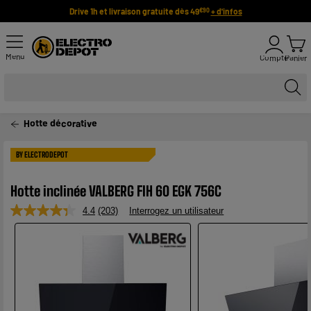
Drive 1h et livraison gratuite dès 49
+ d'infos
€90
Menu
Compte
Panier
Hotte décorative
BY ELECTRODEPOT
Hotte inclinée VALBERG FIH 60 EGK 756C
4.4
(203)
Interrogez un utilisateur
Lire
203
avis.
Lien
sur
la
même
page.