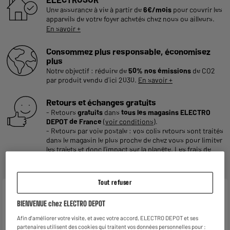
Une assurance à vie à partir de
6€/mois
pour couvrir les
appareils de votre foyer achetés chez nous ou ailleurs.
En savoir +
Consommez plus responsable, économisez
plus
Notre objectif : réduire de
50% nos émissions
de CO2
par produit vendu d'ici 2030.
En savoir +
Retours et échanges gratuits
- Retours
gratuits
dans
tous les magasins ELECTRO
DEPOT de France
(
voir conditions
).
- Retours par voie postale : vos colis retours sont traités
dans le magasin le plus proche de chez vous pour limiter
les trajets et donc l’impact sur la planète. Les frais de
retour par voie postale restent à votre charge.
Tout refuser
Caractéristiques
BIENVENUE chez ELECTRO DEPOT
Marque
VALBERG
Afin d'améliorer votre visite, et avec votre accord, ELECTRO DEPOT et ses
partenaires utilisent des cookies qui traitent vos données personnelles pour :