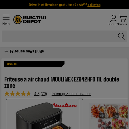
Drive 1h et livraison gratuite dès 49
+ d'infos
€90
Menu
Compte
Panier
Friteuse sans huile
ARRIVAGE
Friteuse à air chaud MOULINEX EZ942HF0 11L double
zone
4.8
(79)
Interrogez un utilisateur
Lire
79
avis.
Lien
sur
la
même
page.