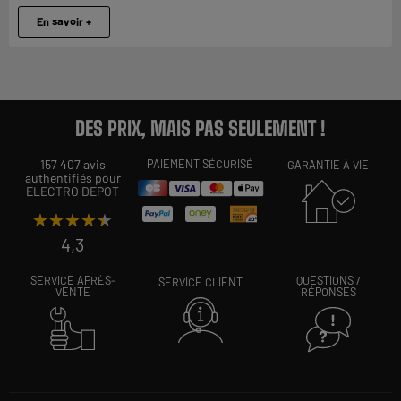
En savoir +
DES PRIX, MAIS PAS SEULEMENT !
157 407 avis
PAIEMENT SÉCURISÉ
GARANTIE À VIE
authentifiés pour
ELECTRO DEPOT
★★★★★
★★★★★
4,3
SERVICE APRÈS-
QUESTIONS /
SERVICE CLIENT
VENTE
RÉPONSES