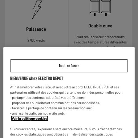
Double cuve
Puissance
Pour réaliser deux préparations
2700 watts
avec des températures différentes
et les savourer en même temps.
Tout refuser
BIENVENUE chez ELECTRO DEPOT
Afin d'améliorer votre visite, et avec votre accord, ELECTRO DEPOT et ses
partenaires utilisent des cookies qui traitent vos données personnelles pour :
Double minuteur
- partager des contenus adaptés à vos préférences,
- proposer des publicités et communications personnalisées,
Pour contrôler le temps de cuisson
- faciliter le partage de contenu sur les réseaux sociaux,
de deux préparations pour qu'elles
- analyser le trafic sur notre site web.
se terminent au même moment.
Voir la politique cookies
.
Si vous acceptez, l'expérience sera encore meilleure, si vous n'acceptez pas,
des cookies statistiques sont déposés afin de réaliser des statistiques