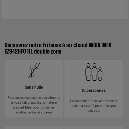
Découvrez notre Friteuse à air chaud MOULINEX
EZ942HF0 11L double zone
Sans huile
10 personnes
Pour une cuisson saine des aliments
La capacité de la cuve permet de
grâce à l’air chaud (sans matière
cuisiner pour 10 personnes par
grasse). Idéal pour toutes les
cuisson.
recettes salées et sucrées.