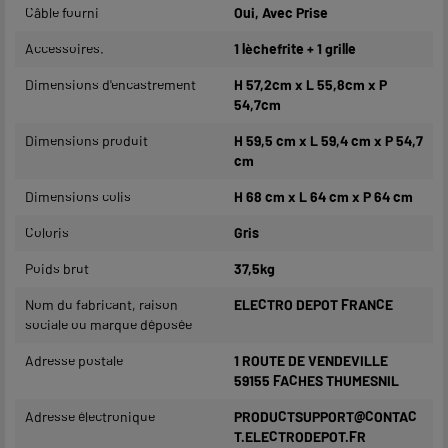
Câble fourni
Oui, Avec Prise
Accessoires.
1 lèchefrite + 1 grille
Dimensions d'encastrement
H 57,2cm x L 55,8cm x P
54,7cm
Dimensions produit
H 59,5 cm x L 59,4 cm x P 54,7
cm
Dimensions colis
H 68 cm x L 64 cm x P 64 cm
Coloris
Gris
Poids brut
37,5kg
Nom du fabricant, raison
ELECTRO DEPOT FRANCE
sociale ou marque déposée
Adresse postale
1 ROUTE DE VENDEVILLE
59155 FACHES THUMESNIL
Adresse électronique
PRODUCTSUPPORT@CONTAC
T.ELECTRODEPOT.FR