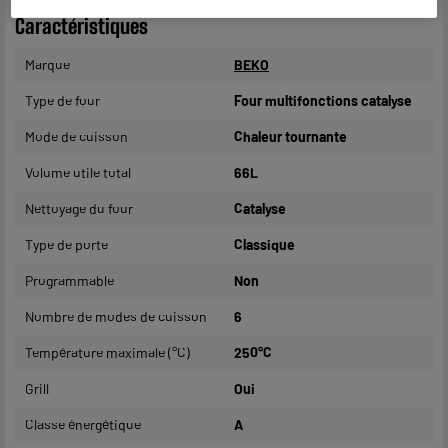
Caractéristiques
Marque
BEKO
Type de four
Four multifonctions catalyse
Mode de cuisson
Chaleur tournante
Volume utile total
66L
Nettoyage du four
Catalyse
Type de porte
Classique
Programmable
Non
Nombre de modes de cuisson
6
Température maximale (°C)
250°C
Grill
Oui
Classe énergétique
A