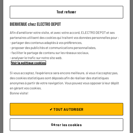
Reprise de votre ancien appareil
Tout refuser
C'est
gratuit !
En savoir +
BIENVENUE chez ELECTRO DEPOT
ELECTROSÛR
Afin d'améliorer votre visite, et avec votre accord, ELECTRO DEPOT et ses
Une assurance à vie à partir de
6€/mois
pour couvrir les
partenaires utilisent des cookies qui traitent vos données personnelles pour :
appareils de votre foyer achetés chez nous ou ailleurs.
- partager des contenus adaptés à vos préférences,
En savoir +
- proposer des publicités et communications personnalisées,
- faciliter le partage de contenu sur les réseaux sociaux,
Consommez plus responsable, économisez
- analyser le trafic sur notre site web.
plus
Voir la politique cookies
.
Notre objectif : réduire de
50% nos émissions
de CO2
Si vous acceptez, l'expérience sera encore meilleure, si vous n'acceptez pas,
par produit vendu d'ici 2030.
En savoir +
des cookies statistiques sont déposés afin de réaliser des statistiques
anonymes à partir de votre navigation. Vous pouvez vous opposer à leur dépôt
Retours et échanges gratuits
en gérant vos cookies.
- Retours
gratuits
dans
tous les magasins ELECTRO
Bonne visite!
DEPOT de France
(
voir conditions
).
- Retours par voie postale : vos colis retours sont traités
dans le magasin le plus proche de chez vous pour limiter
✔ TOUT AUTORISER
les trajets et donc l’impact sur la planète. Les frais de
retour par voie postale restent à votre charge.
Gérer les cookies