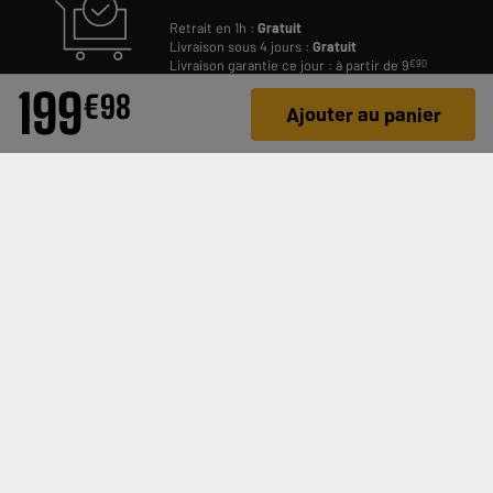
Retrait en 1h :
Gratuit
Livraison sous 4 jours :
Gratuit
Livraison garantie ce jour : à partir de 9
€90
199
€
98
Ajouter au panier
RESTONS EN CONTACT
TÉLÉCHARGEZ NOTRE APPLI !
INSCRIVEZ-VOUS À NOTRE NEWSLETTER PERSONNALISÉE
OK
SUIVEZ-NOUS SUR LES RÉSEAUX ET SUR NOTRE BLOG