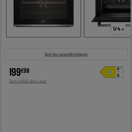
1/4
Voir les caractéristiques
199
€
98
14
€
64
Dont