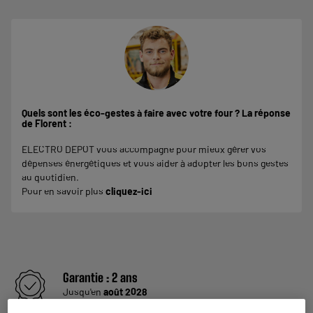
Quels sont les éco-gestes à faire avec votre four ? La réponse
de Florent :
ELECTRO DEPOT vous accompagne pour mieux gérer vos
dépenses énergétiques et vous aider à adopter les bons gestes
au quotidien.
Pour en savoir plus
cliquez-ici
Garantie :
2 ans
Jusqu'en
août 2028
Pièces, main d'oeuvre et déplacement à domicile.