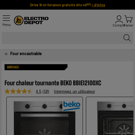
Drive 1h et livraison gratuite dès 49
+ d'infos
€90
Menu
Compte
Panier
Four encastrable
ARRIVAGE
Four chaleur tournante BEKO BBIE12100XC
4.5
(18)
Interrogez un utilisateur
Lire
18
avis.
Lien
sur
la
même
page.