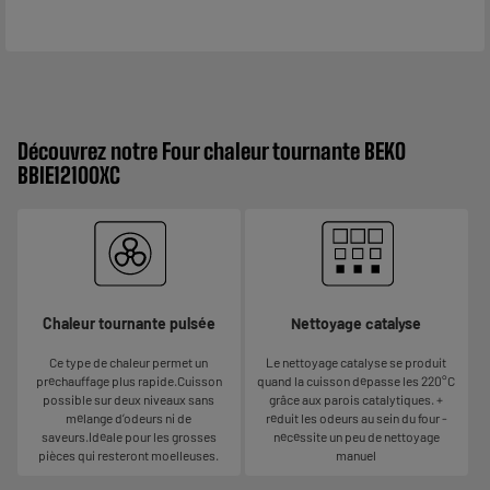
Découvrez notre Four chaleur tournante BEKO
BBIE12100XC
Chaleur tournante pulsée
Nettoyage catalyse
Ce type de chaleur permet un
Le nettoyage catalyse se produit
préchauffage plus rapide.Cuisson
quand la cuisson dépasse les 220°C
possible sur deux niveaux sans
grâce aux parois catalytiques. +
mélange d’odeurs ni de
réduit les odeurs au sein du four -
saveurs.Idéale pour les grosses
nécéssite un peu de nettoyage
pièces qui resteront moelleuses.
manuel