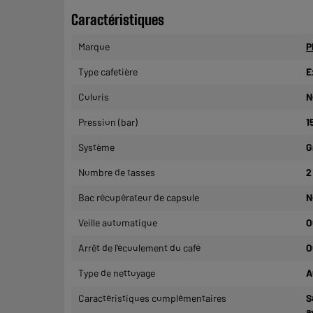
Caractéristiques
Marque
P
Type cafetière
E
Coloris
N
Pression (bar)
1
Système
G
Nombre de tasses
2
Bac récupérateur de capsule
N
Veille automatique
O
Arrêt de l'écoulement du café
O
Type de nettoyage
A
Caractéristiques complémentaires
S
a