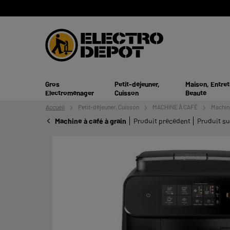
Gros
Petit-déjeuner,
Maison, Entret
Electroménager
Cuisson
Beauté
Accueil
Petit-déjeuner,
Cuisson
MACHINE À CAFÉ
Machine
Machine à café à grain
Produit précédent
Produit su