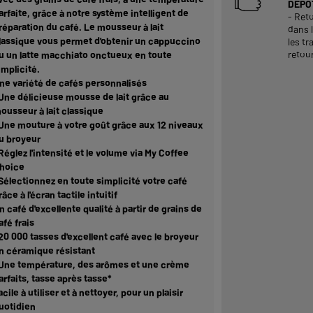
DEPOT
arfaite, grâce à notre système intelligent de
- Reto
réparation du café. Le mousseur à lait
dans 
lassique vous permet d'obtenir un cappuccino
les tr
retour
u un latte macchiato onctueux en toute
implicité.
ne variété de cafés personnalisés
 Une délicieuse mousse de lait grâce au
ousseur à lait classique
 Une mouture à votre goût grâce aux 12 niveaux
u broyeur
 Réglez l'intensité et le volume via My Coffee
hoice
 Sélectionnez en toute simplicité votre café
râce à l'écran tactile intuitif
n café d'excellente qualité à partir de grains de
afé frais
 20 000 tasses d'excellent café avec le broyeur
n céramique résistant
 Une température, des arômes et une crème
arfaits, tasse après tasse*
acile à utiliser et à nettoyer, pour un plaisir
uotidien