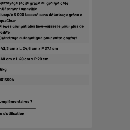
 Nettoyage facile grâce au groupe café
ntièrement amovible
 Jusqu'à 5 000 tasses* sans détartrage grâce à
quaClean
 Pièces compatibles lave-vaisselle pour plus de
acilité
 Détartrage automatique pour votre confort
 43,3 cm x L 24,6 cm x P 37,1 cm
 48 cm x L 49 cm x P 29 cm
,5kg
0015504
complémentaires ?
e d'utilisation