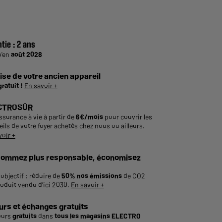
tie :
2 ans
u'en
août 2028
ise de votre ancien appareil
gratuit !
En savoir +
CTROSÛR
ssurance à vie à partir de
6€/mois
pour couvrir les
ils de votre foyer achetés chez nous ou ailleurs.
voir +
ommez plus responsable, économisez
objectif : réduire de
50% nos émissions
de CO2
roduit vendu d'ici 2030.
En savoir +
urs et échanges gratuits
ours
gratuits
dans
tous les magasins ELECTRO