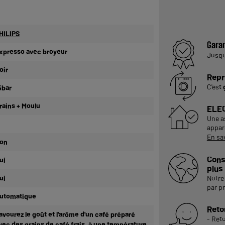
HILIPS
Garan
xpresso avec broyeur
Jusq
oir
Repr
C'est
5bar
rains + Moulu
ELE
Une a
appare
En sa
on
Cons
ui
plus
ui
Notre 
par p
utomatique
Reto
avourez le goût et l'arôme d'un café préparé
- Ret
vec des grains de café frais, à une température