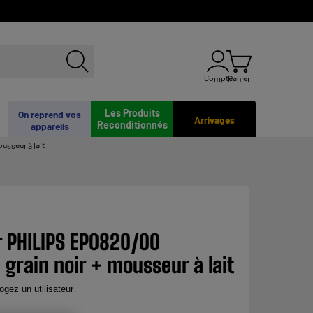
Compte
Panier
Les Produits
On reprend vos
Arrivages
Reconditionnés
appareils
usseur à lait
r PHILIPS EP0820/00
 grain noir + mousseur à lait
rogez un utilisateur