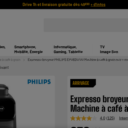
Drive 1h et livraison gratuite dès 49
+ d'infos
€90
ien,
Smartphone,
Informatique,
TV
Mobilité, Énergie
Gaming, Tablette
Image Son
 à café à grain
Expresso broyeur PHILIPS EP0820/00 Machine à café à grain noir + mo
ivant
ARRIVAGE
Expresso broyeu
Machine à café à
4.0
(125)
Inter
Lire
125