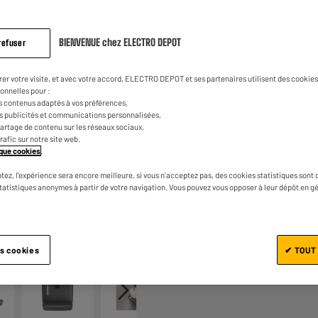
259
€
98
avis.
Lien
sur
la
2
€
09
BIENVENUE chez ELECTRO DEPOT
Dont
refuser
même
page.
rer votre visite, et avec votre accord, ELECTRO DEPOT et ses partenaires utilisent des cookies 
onnelles pour :
s contenus adaptés à vos préférences,
es publicités et communications personnalisées,
e partage de contenu sur les réseaux sociaux,
trafic sur notre site web.
tique cookies
.
tez, l'expérience sera encore meilleure, si vous n'acceptez pas, des cookies statistiques sont 
Ajouter au panier
statistiques anonymes à partir de votre navigation. Vous pouvez vous opposer à leur dépôt en g
1/6
es cookies
✔ TOUT