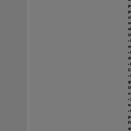
p
p
c
o
s
U
•
m
•
d
•
C
•
g
U
c
•
e
•
p
F
q