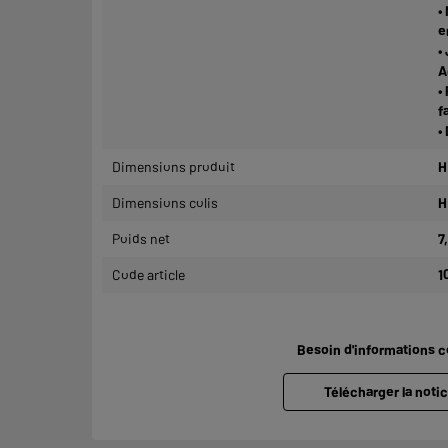
•
e
•
A
•
f
•
Dimensions produit
H
Dimensions colis
H
Poids net
7
Code article
1
Besoin d'informations 
Télécharger la notic