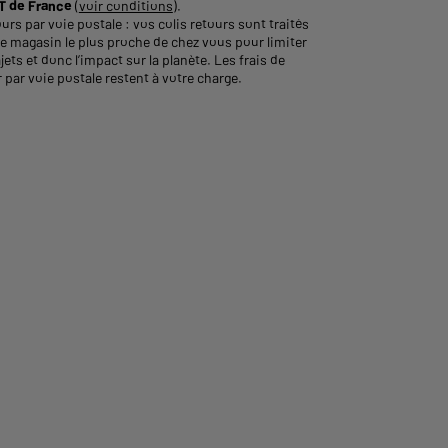
 de France
(
voir conditions
).
urs par voie postale : vos colis retours sont traités
le magasin le plus proche de chez vous pour limiter
ajets et donc l’impact sur la planète. Les frais de
 par voie postale restent à votre charge.