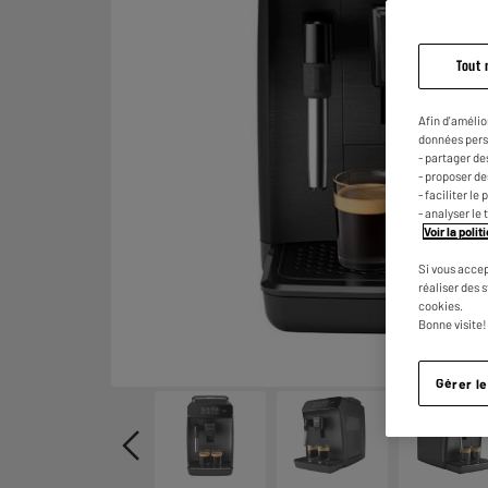
Tout 
Afin d'amélio
données pers
- partager de
- proposer d
- faciliter l
- analyser le 
Voir la poli
Si vous accep
réaliser des 
cookies.
Bonne visite!
Gérer l