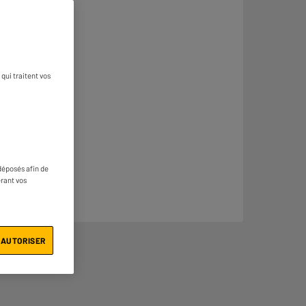
qui traitent vos
déposés afin de
érant vos
 AUTORISER