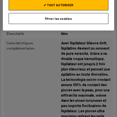
Nombre de pincettes
24
✔ TOUT AUTORISER
Nombre de vitesses
2
Gérer les cookies
Zone d'application
Jambes, Aisselles, Bikini
Étanchéité
Non
Caractéristiques
Avec l'épilateur Silence Soft,
complémentaires
l'épilation devient un moment
de pure sérénité. Grâce à sa
double coque hermétique,
l'épilateur est jusqu'à 2 fois
plus silencieux et permet une
épilation en toute discrétion.
La technologie micro-contact
assure 100% de contact des
pinces avec la peau, pour une
efficacité maximale, même
dans les zones incurvées et
peu importe l'inclinaison de
l'épilateur. Les pinces ultra
précision retirent les poils