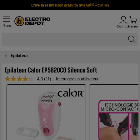
Drive 1h et livraison gratuite dès 49
+ d'infos
€90
Menu
Compte
Panier
Epilateur
Epilateur Calor EP5620C0 Silence Soft
4.3
(21)
Interrogez un utilisateur
Lire
21
avis.
Lien
sur
la
même
page.