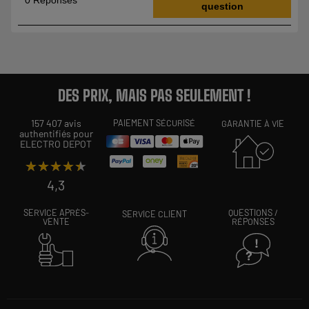
DES PRIX, MAIS PAS SEULEMENT !
157 407 avis
PAIEMENT SÉCURISÉ
GARANTIE À VIE
authentifiés pour
ELECTRO DEPOT
★★★★★
★★★★★
4,3
SERVICE APRÈS-
QUESTIONS /
SERVICE CLIENT
VENTE
RÉPONSES