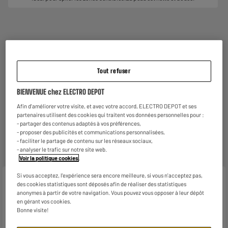
Garantie :
2 ans
Jusqu'en
août 2028
Tout refuser
Reprise de votre ancien appareil
BIENVENUE chez ELECTRO DEPOT
C'est
gratuit !
En savoir +
Afin d'améliorer votre visite, et avec votre accord, ELECTRO DEPOT et ses
partenaires utilisent des cookies qui traitent vos données personnelles pour :
ELECTROSÛR
- partager des contenus adaptés à vos préférences,
Une assurance à vie à partir de
6€/mois
pour couvrir les
- proposer des publicités et communications personnalisées,
appareils de votre foyer achetés chez nous ou ailleurs.
- faciliter le partage de contenu sur les réseaux sociaux,
En savoir +
- analyser le trafic sur notre site web.
Voir la politique cookies
.
Si vous acceptez, l'expérience sera encore meilleure, si vous n'acceptez pas,
Caractéristiques
des cookies statistiques sont déposés afin de réaliser des statistiques
anonymes à partir de votre navigation. Vous pouvez vous opposer à leur dépôt
Marque
CALOR
en gérant vos cookies.
Bonne visite!
Type d'épilateur
Épilateur électrique