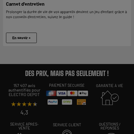
Carnet d'entretien
Prolonger la durée de vie de vos appareils devient un jeu d’enfant grâce à
nos conseils d’entretien, suivez le guide !
En savoir +
DES PRIX, MAIS PAS SEULEMENT !
157 407 avis
PAIEMENT SÉCURISÉ
GARANTIE À VIE
authentifiés pour
ELECTRO DEPOT
★★★★★
★★★★★
4,3
SERVICE APRÈS-
QUESTIONS /
SERVICE CLIENT
VENTE
RÉPONSES