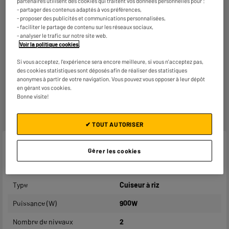
partenaires utilisent des cookies qui traitent vos données personnelles pour :
Consommez plus responsable, économisez
- partager des contenus adaptés à vos préférences,
plus
- proposer des publicités et communications personnalisées,
Notre objectif : réduire de
50% nos émissions
de CO2
- faciliter le partage de contenu sur les réseaux sociaux,
par produit vendu d'ici 2030.
En savoir +
- analyser le trafic sur notre site web.
Voir la politique cookies
.
Retours et échanges gratuits
Si vous acceptez, l'expérience sera encore meilleure, si vous n'acceptez pas,
- Retours
gratuits
dans
tous les magasins ELECTRO
des cookies statistiques sont déposés afin de réaliser des statistiques
DEPOT de France
(
voir conditions
).
anonymes à partir de votre navigation. Vous pouvez vous opposer à leur dépôt
- Retours par voie postale : vos colis retours sont traités
en gérant vos cookies.
dans le magasin le plus proche de chez vous pour limiter
Bonne visite!
les trajets et donc l’impact sur la planète. Les frais de
retour par voie postale restent à votre charge.
✔ TOUT AUTORISER
Caractéristiques
Gérer les cookies
Marque
COSYLIFE
Type
Cuiseur à riz
Puissance (W)
900W
Nombre de niveaux
2