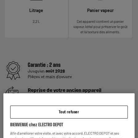
Litrage
Panier vapeur
2,2 L
Cet appareil contient un panier
vapeur.Idéal pour préserver le goût
et la texture des aliments.
Garantie :
2 ans
Jusqu'en
août 2028
Pièces et main d'oeuvre
Reprise de votre ancien appareil
C'est
gratuit !
En savoir +
ELECTROSÛR
Tout refuser
Une assurance à vie à partir de
6€/mois
pour couvrir les
appareils de votre foyer achetés chez nous ou ailleurs.
BIENVENUE chez ELECTRO DEPOT
En savoir +
Afin d'améliorer votre visite, et avec votre accord, ELECTRO DEPOT et ses