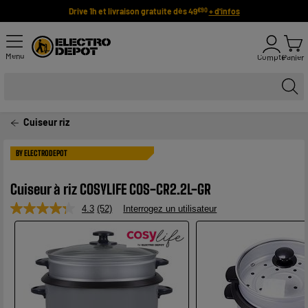
Drive 1h et livraison gratuite dès 49
+ d'infos
€90
Menu
Compte
Panier
Cuiseur riz
BY ELECTRODEPOT
Cuiseur à riz COSYLIFE COS-CR2.2L-GR
4.3
(52)
Interrogez un utilisateur
Lire
52
avis.
Lien
sur
la
même
page.