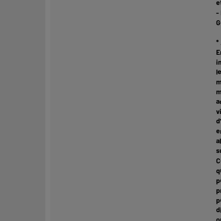
e
-
G
*
E
i
l
m
m
a
v
d
e
a
s
C
q
p
p
p
d
o