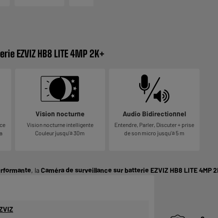
erie EZVIZ HB8 LITE 4MP 2K+
Vision nocturne
Audio Bidirectionnel
âce
Vision nocturne intelligente
Entendre, Parler, Discuter + prise
a
Couleur jusqu’à 30m
de son micro jusqu’à 5 m
erformante
, la
Caméra de surveillance sur batterie EZVIZ HB8 LITE 4MP 
ZVIZ