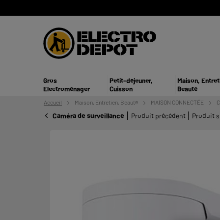
Gros
Petit-déjeuner,
Maison, Entret
Electroménager
Cuisson
Beauté
Accueil
Maison, Entretien,
Beauté
MAISON CONNECTÉE
C
Caméra de surveillance
Produit précédent
Produit s