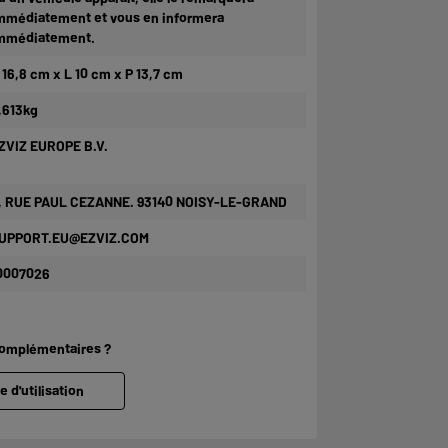
mmédiatement et vous en informera
mmédiatement.
 16,8 cm x L 10 cm x P 13,7 cm
,613kg
ZVIZ EUROPE B.V.
, RUE PAUL CEZANNE. 93140 NOISY-LE-GRAND
UPPORT.EU@EZVIZ.COM
0007026
complémentaires ?
e d'utilisation