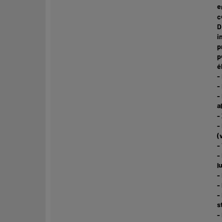
e
c
D
i
p
p
é
-
-
-
a
-
-
(
-
-
l
-
-
-
s
-