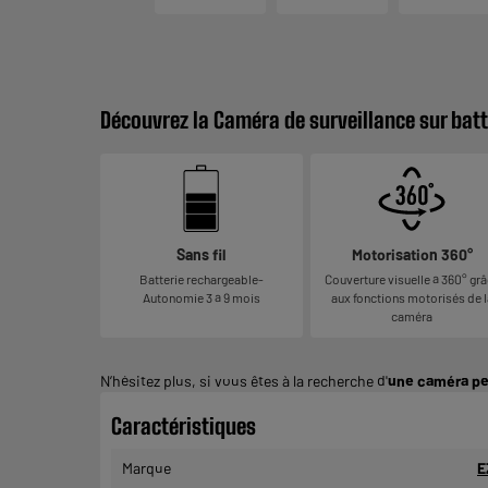
Découvrez la Caméra de surveillance sur batt
Sans fil
Motorisation 360°
Batterie rechargeable-
Couverture visuelle à 360° gr
Autonomie 3 à 9 mois
aux fonctions motorisés de l
caméra
N’hésitez plus, si vous êtes à la recherche d'
une caméra p
Caractéristiques
Marque
E