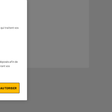
qui traitent vos
déposés afin de
érant vos
 AUTORISER