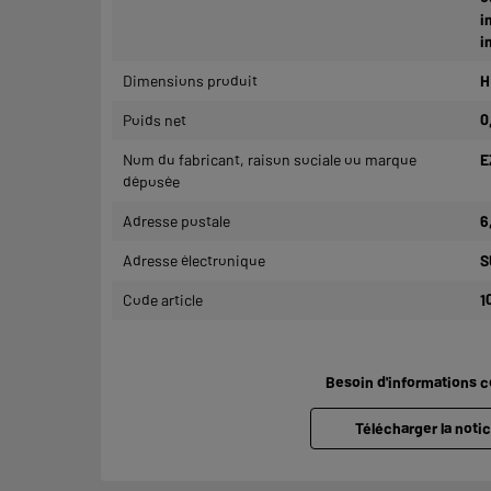
i
i
Dimensions produit
H
Poids net
0
Nom du fabricant, raison sociale ou marque
E
déposée
Adresse postale
6
Adresse électronique
S
Code article
1
Besoin d'informations 
Télécharger la notic