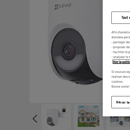
Tout 
Afin d'amélio
données pers
- partager de
- proposer d
- faciliter l
- analyser le 
Voir la poli
Si vous accep
réaliser des 
cookies.
Bonne visite!
Gérer l