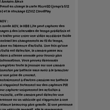
t Amazon Alexa
 Prend en charge la carte MicroSD (jusqu'à 512
o) et le stockage EZVIZ CloudPlay
 AOV :
n mode AOV, la HB8 Lite peut capturer des
mages à des intervalles de temps prédéfinis et
es traiter pour créer une vidéo accélérée fluide
ontrant les changements au fil du temps,
ême en l'absence d'activité. Une fois qu'une
ctivité est détectée, la caméra passe aux
idéos à vitesse normale pour fournir plus
'informations. Vous pouvez désormais
nregistrer toute la journée sur une caméra
limentée par batterie sans avoir à le brancher
ur une prise de courant.
ontrairement à d'autres caméras sur batterie
ui s'appuient fortement sur des capteurs PIR
our capturer uniquement les activités à
roximité, cette caméra peut détecter une
ersonne ou un véhicule qui s'approche à une
istance beaucoup plus grande. Si une personne
u un véhicule apparaît, elle le remarquera