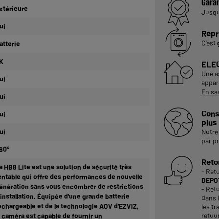
Garan
xtérieure
Jusq
ui
Repr
C'est
atterie
K
ELE
Une a
ui
appare
En sa
ui
Cons
ui
plus
ui
Notre 
par p
60°
Reto
a HB8 Lite est une solution de sécurité très
- Ret
entable qui offre des performances de nouvelle
DEPOT
énération sans vous encombrer de restrictions
- Reto
'installation. Équipée d'une grande batterie
dans 
echargeable et de la technologie AOV d'EZVIZ,
les tr
retour
a caméra est capable de fournir un