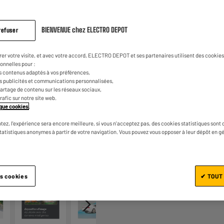
0
€
17
Dont
même
page.
BIENVENUE chez ELECTRO DEPOT
refuser
rer votre visite, et avec votre accord, ELECTRO DEPOT et ses partenaires utilisent des cookies 
onnelles pour :
s contenus adaptés à vos préférences,
es publicités et communications personnalisées,
e partage de contenu sur les réseaux sociaux,
trafic sur notre site web.
Ajouter au panier
tique cookies
.
tez, l'expérience sera encore meilleure, si vous n'acceptez pas, des cookies statistiques sont 
statistiques anonymes à partir de votre navigation. Vous pouvez vous opposer à leur dépôt en g
1/7
es cookies
✔ TOUT