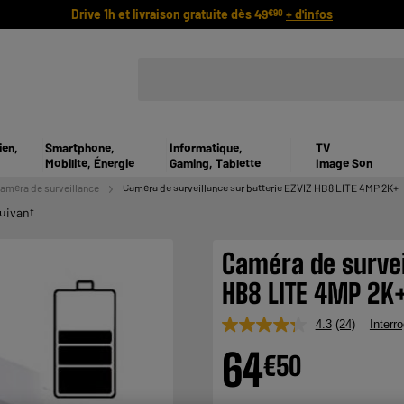
Drive 1h et livraison gratuite dès 49
+ d'infos
€90
ien,
Smartphone,
Informatique,
TV
Mobilité, Énergie
Gaming, Tablette
Image Son
améra de surveillance
Caméra de surveillance sur batterie EZVIZ HB8 LITE 4MP 2K+
uivant
Caméra de survei
HB8 LITE 4MP 2K
4.3
(24)
Interro
Lire
24
64
€
50
avis.
Lien
sur
la