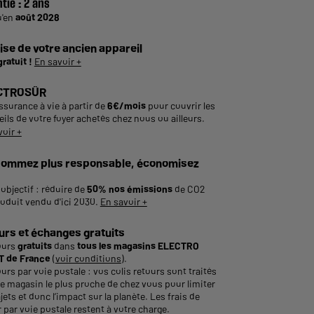
tie :
2 ans
u'en
août 2028
ise de votre ancien appareil
gratuit !
En savoir +
CTROSÛR
ssurance à vie à partir de
6€/mois
pour couvrir les
ils de votre foyer achetés chez nous ou ailleurs.
voir +
ommez plus responsable, économisez
objectif : réduire de
50% nos émissions
de CO2
roduit vendu d'ici 2030.
En savoir +
urs et échanges gratuits
ours
gratuits
dans
tous les magasins ELECTRO
 de France
(
voir conditions
).
urs par voie postale : vos colis retours sont traités
le magasin le plus proche de chez vous pour limiter
ajets et donc l’impact sur la planète. Les frais de
 par voie postale restent à votre charge.