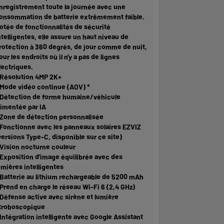
nregistrement toute la journée avec une
onsommation de batterie extrêmement faible.
otée de fonctionnalités de sécurité
ntelligentes, elle assure un haut niveau de
rotection à 360 degrés, de jour comme de nuit,
our les endroits où il n'y a pas de lignes
lectriques.
 Résolution 4MP 2K+
 Mode vidéo continue (AOV) *
 Détection de forme humaine/véhicule
limentée par IA
 Zone de détection personnalisée
 Fonctionne avec les panneaux solaires EZVIZ
versions Type-C, disponible sur ce site)
 Vision nocturne couleur
 Exposition d'image équilibrée avec des
umières intelligentes
 Batterie au lithium rechargeable de 5200 mAh
 Prend en charge le réseau Wi-Fi 6 (2,4 GHz)
 Défense active avec sirène et lumière
troboscopique
 Intégration intelligente avec Google Assistant