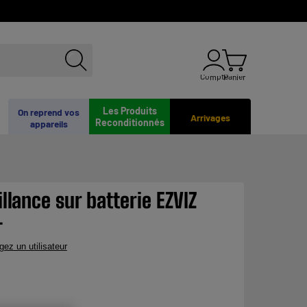
Compte
Panier
Les Produits
On reprend vos
Arrivages
Reconditionnés
appareils
llance sur batterie EZVIZ
+
gez un utilisateur