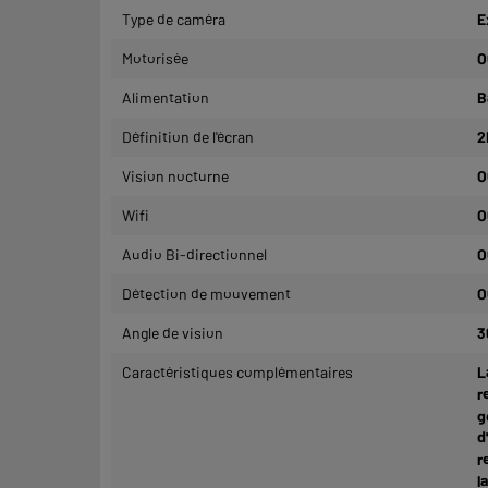
Type de caméra
E
Motorisée
O
Alimentation
B
Définition de l'écran
2
Vision nocturne
O
Wifi
O
Audio Bi-directionnel
O
Détection de mouvement
O
Angle de vision
3
Caractéristiques complémentaires
L
r
g
d
r
l