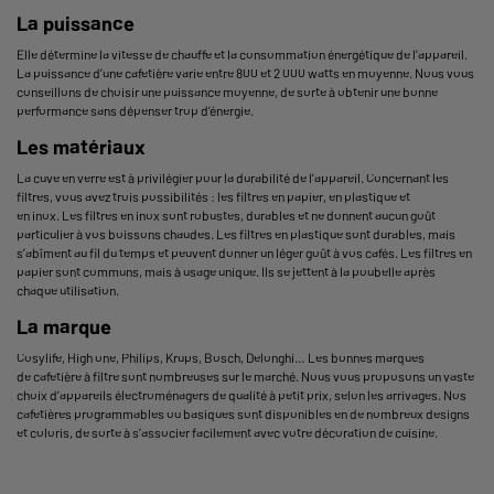
La puissance
Elle détermine la vitesse de chauffe et la consommation énergétique de l’appareil.
La puissance d’une cafetière varie entre 800 et 2 000 watts en moyenne. Nous vous
conseillons de choisir une puissance moyenne, de sorte à obtenir une bonne
performance sans dépenser trop d’énergie.
Les matériaux
La cuve en verre est à privilégier pour la durabilité de l’appareil. Concernant les
filtres, vous avez trois possibilités : les filtres en papier, en plastique et
en inox. Les filtres en inox sont robustes, durables et ne donnent aucun goût
particulier à vos boissons chaudes. Les filtres en plastique sont durables, mais
s’abîment au fil du temps et peuvent donner un léger goût à vos cafés. Les filtres en
papier sont communs, mais à usage unique. Ils se jettent à la poubelle après
chaque utilisation.
La marque
Cosylife, High one, Philips, Krups, Bosch, Delonghi… Les bonnes marques
de cafetière à filtre sont nombreuses sur le marché. Nous vous proposons un vaste
choix d’appareils électroménagers de qualité à petit prix, selon les arrivages. Nos
cafetières programmables ou basiques sont disponibles en de nombreux designs
et coloris, de sorte à s’associer facilement avec votre décoration de cuisine.