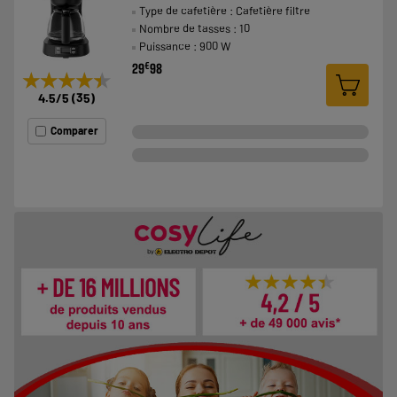
Type de cafetière : Cafetière filtre
Nombre de tasses : 10
Puissance : 900 W
€
29
98
★★★★★
★★★★★
4.5
/5
(
35
)
Comparer