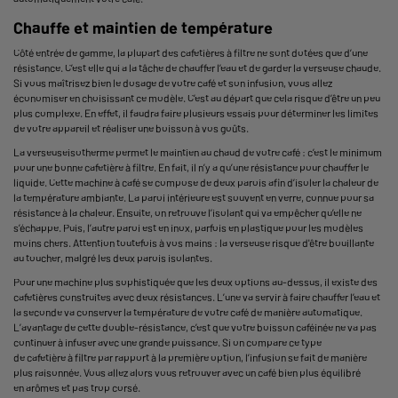
Chauffe et maintien de température
Côté entrée de
gamme
, la plupart des cafetières à filtre ne sont dotées que d’une
résistance. C’est elle qui a la tâche de chauffer l’eau et de garder la verseuse chaude.
Si vous maîtrisez bien le dosage de votre café et son infusion, vous allez
économiser en choisissant ce modèle. C’est au départ que cela risque d’être un peu
plus complexe. En effet, il faudra faire plusieurs essais pour déterminer les limites
de votre appareil et réaliser une boisson à vos goûts.
La verseuseisotherme permet le maintien
au chaud de votre café
: c’est le minimum
pour une bonne cafetière à filtre. En fait, il n’y a qu’une résistance pour chauffer le
liquide. Cette machine à café se compose de deux parois afin d’isoler la chaleur de
la température ambiante. La paroi intérieure est souvent en verre, connue pour sa
résistance à la chaleur. Ensuite, on retrouve l’isolant qui va empêcher qu’elle ne
s’échappe. Puis, l’autre paroi est en inox, parfois en plastique pour les modèles
moins chers. Attention toutefois à vos mains : la verseuse risque d'être bouillante
au toucher, malgré les deux parois isolantes.
Pour une machine plus sophistiquée que les deux options au-dessus, il existe des
cafetières construites avec deux résistances. L’une va servir à faire chauffer l’eau et
la seconde va conserver la température de votre café de manière automatique.
L’avantage de cette double-résistance, c’est que votre boisson caféinée ne va pas
continuer à infuser avec une grande puissance. Si on compare ce type
de cafetière à filtre par rapport à la première option, l’infusion se fait de manière
plus raisonnée. Vous allez alors vous retrouver avec un café bien plus équilibré
en arômes et pas trop corsé.