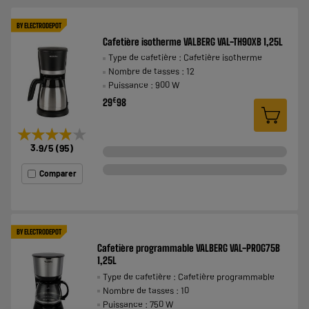
BY ELECTRODEPOT
Cafetière isotherme VALBERG VAL-TH90XB 1,25L
Type de cafetière : Cafetière isotherme
Nombre de tasses : 12
Puissance : 900 W
€
29
98
★★★★★
★★★★★
3.9
/5
(
95
)
Comparer
BY ELECTRODEPOT
Cafetière programmable VALBERG VAL-PROG75B
1,25L
Type de cafetière : Cafetière programmable
Nombre de tasses : 10
Puissance : 750 W