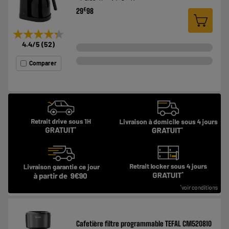
€
29
98
★★★★★
★★★★★
4.4
/5
(
52
)
Comparer
Cafetière filtre programmable TEFAL CM520810