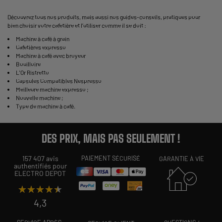
Découvrez tous nos produits, mais aussi nos guides-conseils, pratiques pour
bien
choisir votre cafetière
et l’utiliser comme il se doit :
Machine à café à grain
Cafetières expresso
Machine à café avec broyeur
Bouilloire
L'Or Ristretto
Capsules Compatibles Nespresso
Meilleure machine expresso
;
Nouvelle machine
;
Type de machine à café
.
DES PRIX, MAIS PAS SEULEMENT !
157 407 avis
PAIEMENT SÉCURISÉ
GARANTIE À VIE
authentifiés pour
ELECTRO DEPOT
★★★★★
★★★★★
4,3