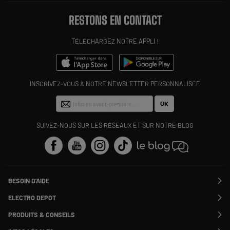
RESTONS EN CONTACT
TÉLÉCHARGEZ NOTRE APPLI !
INSCRIVEZ-VOUS À NOTRE NEWSLETTER PERSONNALISÉE
OK
SUIVEZ-NOUS SUR LES RÉSEAUX ET SUR NOTRE BLOG
BESOIN D'AIDE
Contactez-nous
ELECTRO DEPOT
Suivre ma commande
Modifier ou annuler ma commande
PRODUITS & CONSEILS
SAV
Qui sommes nous ?
Nos marques
Payer en plusieurs fois