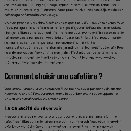
assemblage ou pure origine). Chaque
type de café
moulu offre un arôme plus ou
moins prononcé et un goût différent. Vous pouvez acheter du café déjà moulu ou du
café en grains à moudre avant usage.
Craquez pour cette
machine à café
économique, facile d’utilisation et design. Vous
n’avez pas grand-chose à faire, si ce n’est que d’ajouter de l’eau, du café moulu et
changer le filtre après l’avoir utilisée ! Le secret pour avoir une délicieuse
tasse
de
café
ne se passe pas qu’au niveau de la préparation. En fait, il faut pouvoir garder
ses grains au sec, parce que la cuisine regorge d’humidité. Une
conservation optimale permet donc de garantir un meilleur goût à votre café. Pour
cela, rien ne vaut un réservoir à café en grains. D’autant plus que certains de nos
modèles proposent une fonction de broyeur. C'est utile quand vous voudrez
préparer votre boisson le moment venu.
Comment choisir une cafetière ?
Vous souhaitez acheter une cafetière à filtre, mais ne savez pas sur quels critères
baser votre choix ? Découvrez nos conseils pour bien choisir votre appareil et
obtenir une cafetière adaptée à vos besoins.
La capacité du réservoir
Plus votre réservoir est vaste, plus vous pourrez préparer de café à la fois. Les
cafetières à filtre possèdent deux réservoirs : un réservoir à eau et un réservoir à
café. La capacité du réservoir à eau est exprimée en litres ou en nombre de