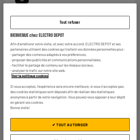
€
19
98
★★★★★
★★★★★
4.6
/5
(
97
)
Tout refuser
Comparer
BIENVENUE chez ELECTRO DEPOT
Afin d'améliorer votre visite, et avec votre accord, ELECTRO DEPOT et ses
partenaires utilisent des cookies qui traitent vos données personnelles pour :
- partager des contenus adaptés à vos préférences,
- proposer des publicités et communications personnalisées,
ARRIVAGE
- faciliter le partage de contenu sur les réseaux sociaux,
- analyser le trafic sur notre site web.
Cafetière filtre RUSSELL HOBBS 1,25L Adventure
Voir la politique cookies
.
Type de cafetière : Cafetière filtre
Nombre de tasses : 10
Si vous acceptez, l'expérience sera encore meilleure, si vous n'acceptez pas,
Puissance : 1100 W
des cookies statistiques sont déposés afin de réaliser des statistiques
anonymes à partir de votre navigation. Vous pouvez vous opposer à leur dépôt
€
39
98
en gérant vos cookies.
Bonne visite!
★★★★★
★★★★★
4.9
/5
(
13
)
✔ TOUT AUTORISER
Comparer