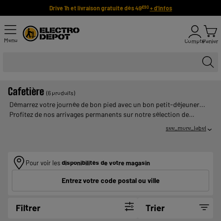
Drive 1h et livraison gratuite dès 49
+ d'infos
€90
Menu
Compte
Panier
Cafetière
(6 produits)
Démarrez votre journée de bon pied avec un bon petit-déjeuner...
Profitez de nos arrivages permanents sur notre sélection de
percolateurs et cafetières pas chères ! ELECTRO DEPOT, le
see_more_label
spécialiste du petit et gros électroménager vous propose de
nombreux modèles de cafetière filtre : avec ou sans
programmateur, sole chauffante, cafetière …
Pour voir les
disponibilités de votre magasin
Entrez votre code postal ou ville
Filtrer
Trier