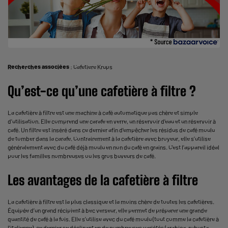
Recherches associées
:
Cafetiere Krups
Qu’est-ce qu’une cafetière à filtre ?
La cafetière à filtre est
une machine à café automatique
pas chère et simple
d’utilisation. Elle comprend une carafe en verre, un réservoir d’eau et un
réservoir à
café
. Un filtre est inséré dans ce dernier afin d’empêcher les résidus de café moulu
de tomber dans la carafe. Contrairement à la
cafetière avec
broyeur
, elle s’utilise
généralement avec du café déjà moulu en non du
café en grains
. C’est l’appareil idéal
pour les familles nombreuses ou les gros buveurs de café.
Les avantages de la cafetière à filtre
La cafetière à filtre est la plus classique et la moins chère de toutes les cafetières.
Équipée d’un grand récipient à bec verseur, elle permet de préparer une grande
quantité de café à la fois. Elle s’utilise avec du café moulu (tout comme la cafetière à
l’italienne), ce dernier se déclinant en de nombreuses variétés (arabica, robusta,