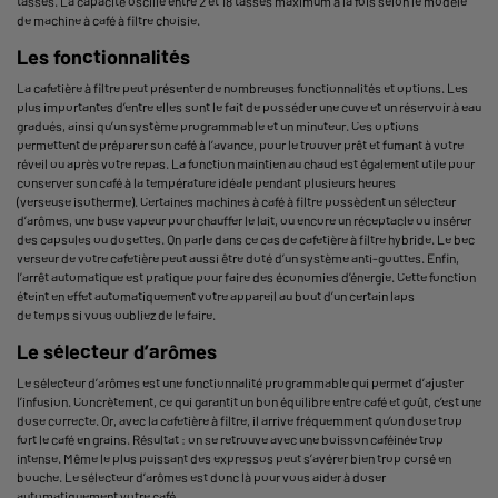
tasses. La capacité oscille entre 2 et 18 tasses maximum à la fois selon le modèle
de
machine à café
à filtre choisie.
Les fonctionnalités
La cafetière à filtre peut présenter de nombreuses fonctionnalités et options. Les
plus importantes d’entre elles sont le fait de posséder une cuve et un réservoir à eau
gradués, ainsi qu’un système programmable et un minuteur. Ces options
permettent de préparer son café à l’avance, pour le trouver prêt et fumant à votre
réveil ou après votre repas. La fonction maintien au chaud est également utile pour
conserver son café à la température idéale pendant plusieurs heures
(verseuse
isotherme
). Certaines machines à café à filtre possèdent un sélecteur
d’arômes, une buse vapeur pour chauffer le lait, ou encore un réceptacle ou insérer
des
capsules
ou dosettes. On parle dans ce cas de cafetière à filtre hybride. Le bec
verseur de votre cafetière peut aussi être doté d’un système anti-gouttes. Enfin,
l’arrêt automatique est pratique pour faire des économies d’énergie. Cette fonction
éteint en effet automatiquement votre appareil au bout d’un certain laps
de temps si vous oubliez de le faire.
Le sélecteur d’arômes
Le sélecteur d’arômes est une fonctionnalité programmable qui permet d’ajuster
l’infusion. Concrètement, ce qui garantit un bon équilibre entre café et goût, c’est une
dose correcte. Or, avec la cafetière à filtre, il arrive fréquemment qu’on dose trop
fort le café en grains. Résultat : on se retrouve avec une boisson caféinée trop
intense. Même le plus puissant des expressos peut s’avérer bien trop corsé en
bouche. Le sélecteur d’arômes est donc là pour vous aider à doser
automatiquement votre café.