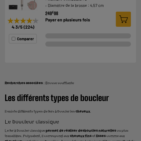
Diamètre de la brosse : 4,57 cm
€
249
98
★★★★★
★★★★★
Payer en
plusieurs fois
4.3
/5
(
224
)
Comparer
Recherches associées
:
Brosse soufflante
Les différents types de boucleur
Il existe différents types de fers à boucler les
cheveux
.
Le boucleur classique
Le fer à boucler classique
permet de réaliser des
boucles naturelles
ou plus
travaillées. Polyvalent, il correspond aux
cheveux fins
et
lisses
comme aux