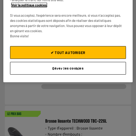
Voir la politique cookies
.
Si vous acceptez, l'expérience sera encore meilleure, si vous n'acceptez pas,
ARRIVAGE
des cookies statistiques sont déposés afin de réaliser des statistiques
Multistyler HARPER - Brosse soufflante 5 en 1 -
anonymes à partir de votre navigation. Vous pouvez vous opposer à leur dépôt
AIRPRO4T
en gérant vos cookies.
Bonne visite!
Type d'appareil : Brosse soufflante
Nombre d'embouts : 5
Diamètre de la brosse :
✔ TOUT AUTORISER
€
24
98
Comparer
Gérer les cookies
LE PRIX BAS
Brosse lissante TECHWOOD TBC-226L
Type d'appareil : Brosse lissante
Nombre d'embouts :