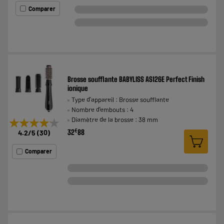
Comparer
Brosse soufflante BABYLISS AS126E Perfect Finish
ionique
Type d'appareil : Brosse soufflante
Nombre d'embouts : 4
Diamètre de la brosse : 38 mm
★★★★★
★★★★★
€
32
88
4.2
/5
(
30
)
Comparer