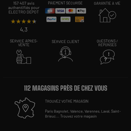
157 407 avis
PAIEMENT SÉCURISÉ
GARANTIE À VIE
authentifiés pour
ELECTRO DEPOT
★★★★★
★★★★★
4,3
SERVICE APRÈS-
QUESTIONS /
SERVICE CLIENT
VENTE
RÉPONSES
112 MAGASINS PRÈS DE CHEZ VOUS
TROUVEZ VOTRE MAGASIN
Paris Bagnolet,
Valence,
Varennes,
Laval,
Saint-
Brieuc
...
Trouvez votre magasin