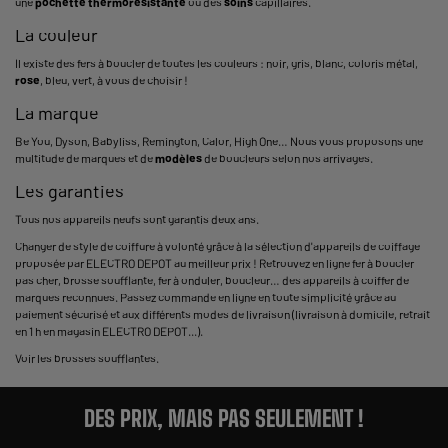
une
pochette thermorésistante
ou des
soins
capillaires.
La couleur
Il existe des fers à boucler de toutes les couleurs : noir, gris, blanc, coloris métal,
rose
, bleu, vert, à vous de choisir !
La marque
Be You, Dyson, Babyliss, Remington, Calor, High One… Nous vous proposons une
multitude de marques et de
modèles
de boucleurs selon nos arrivages.
Les garanties
Tous nos appareils neufs sont garantis deux ans.
Changer de style de coiffure à volonté grâce à la sélection d'appareils de coiffage
proposée par ELECTRO DEPOT au meilleur prix ! Retrouvez en ligne fer à boucler
pas cher, brosse soufflante, fer à onduler, boucleur… des appareils à coiffer de
marques reconnues. Passez commande en ligne en toute simplicité grâce au
paiement sécurisé et aux différents modes de livraison (livraison à domicile, retrait
en 1 h en magasin ELECTRO DEPOT...).
Voir les
brosses soufflantes
.
DES PRIX, MAIS PAS SEULEMENT !