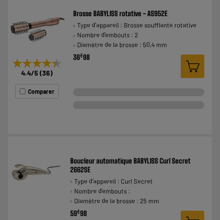
Brosse BABYLISS rotative - AS952E
Type d'appareil : Brosse soufflante rotative
Nombre d'embouts : 2
Diamètre de la brosse : 50,4 mm
€
36
98
★★★★★
★★★★★
4.4
/5
(
36
)
Comparer
Boucleur automatique BABYLISS Curl Secret
2662SE
Type d'appareil : Curl Secret
Nombre d'embouts :
Diamètre de la brosse : 25 mm
€
59
98