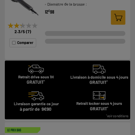
Diamètre de la brosse :
€
12
98
★★★★★
★★★★★
2.3
/5
(
7
)
Comparer
LE PRIX BAS