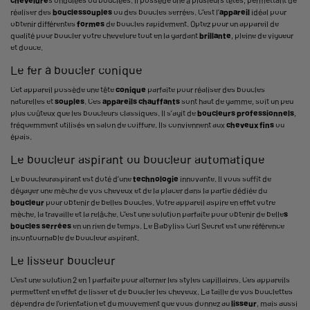
chevelure
s ondulées ou bouclées. Il possède une à plusieurs têtes, permettant de
réaliser des
boucles
souples
ou des boucles serrées. C’est l’
appareil
idéal pour
obtenir différentes
formes
de boucles rapidement. Optez pour un appareil de
qualité pour boucler votre chevelure tout en la gardant
brillante
, pleine de vigueur
et douce.
Le fer à boucler conique
Cet appareil possède une tête
conique
parfaite pour réaliser des boucles
naturelles et
souples
. Ces
appareils chauffants
sont haut de gamme, soit un peu
plus coûteux que les boucleurs classiques. Il s’agit de
boucleurs professionnels
,
fréquemment utilisés en salon de
coiffure
. Ils conviennent aux
cheveux fins
ou
épais.
Le boucleur aspirant ou boucleur automatique
Le boucleuraspirant est doté d’une
technologie
innovante. Il vous suffit de
dégager une mèche de vos cheveux et de la placer dans la partie dédiée du
boucleur
pour obtenir de belles boucles. Votre appareil aspire en effet votre
mèche, la travaille et la relâche. C’est une solution parfaite pour obtenir de belle
s
boucles serrées
en un rien de temps. Le Babyliss Curl Secret est une référence
incontournable de boucleur aspirant.
Le lisseur boucleur
C’est une solution 2 en 1 parfaite pour alterner les styles capillaires. Ces appareils
permettent en effet de lisser et de boucler les cheveux. La taille de vos bouclettes
dépendra de l’orientation et du mouvement que vous donnez au
lisseur
, mais aussi