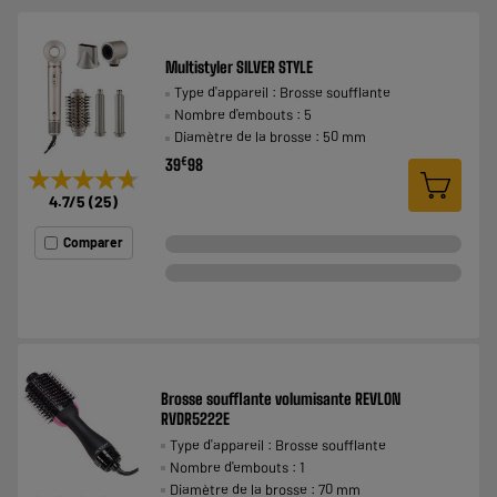
Multistyler SILVER STYLE
Type d'appareil : Brosse soufflante
Nombre d'embouts : 5
Diamètre de la brosse : 50 mm
€
39
98
★★★★★
★★★★★
4.7
/5
(
25
)
Comparer
Brosse soufflante volumisante REVLON
RVDR5222E
Type d'appareil : Brosse soufflante
Nombre d'embouts : 1
Diamètre de la brosse : 70 mm