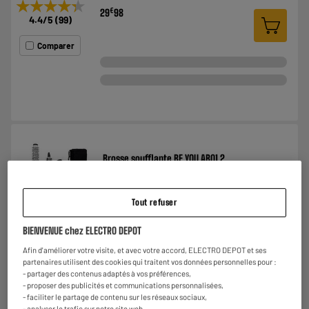
★★★★★
★★★★★
€
29
98
4.4
/5
(
99
)
Comparer
Brosse soufflante BE YOU AB01.2
Type d'appareil : Brosse soufflante
Nombre d'embouts : 5
Diamètre de la brosse :
Tout refuser
€
17
98
★★★★★
★★★★★
BIENVENUE chez ELECTRO DEPOT
3.9
/5
(
65
)
Afin d'améliorer votre visite, et avec votre accord, ELECTRO DEPOT et ses
partenaires utilisent des cookies qui traitent vos données personnelles pour :
Comparer
- partager des contenus adaptés à vos préférences,
- proposer des publicités et communications personnalisées,
- faciliter le partage de contenu sur les réseaux sociaux,
- analyser le trafic sur notre site web.