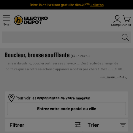
Drive 1h et livraison gratuite dès 49
+ d'infos
€90
Menu
Compte
Panier
Boucleur, brosse soufflante
(13 produits)
Faire un brushing, boucler ou friser ses cheveux…. C’est facile de changer de
coiffure grâce à notre sélection d’appareils à coiffer pas chers ! Chez ELECTRO
DEPOT, nos fers à boucler, à friser ou nos brosses soufflantes sont à prix bas tous
see_more_label
les jours. Trouvez l’appareil qu’il vous faut : choisissez un fer à boucler ou à
onduler pour créer de jolies boucles, ou préférez une brosse soufflante pour un
UN CREDIT VOUS
brushing impeccable !
Payer en plusieurs fois :
ENGAGE ET DOIT ETRE REMBOURSE. VERIFIEZ VOS
Pour voir les
disponibilités de votre magasin
CAPACITES DE REMBOURSEMENT AVANT DE VOUS
Entrez votre code postal ou ville
ENGAGER.
Filtrer
Trier