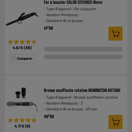
Fer à boucler CALOR CF2119C0 16mm
Type d'appareil : Fer à boucler
Nombre d'embouts :
Diamètre de la brosse :
€
14
98
★★★★★
★★★★★
4.6
/5
(
38
)
Comparer
Brosse soufflante rotative REMINGTON AS7580
Type d'appareil : Brosse soufflante rotative
Nombre d'embouts : 3
Diamètre de la brosse : 40 mm
€
49
98
★★★★★
★★★★★
4.7
/5
(
9
)