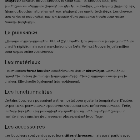
adaptée
à la nature de vos cheveux et à leur état. Les cheveux secs, très
électriques ou abîmés ne doivent pas être trop chauffés. Les cheveux déjà ondulés,
frisés ou bouclés naturellement, eux, n’exigent pas une forte
chaleur
. Les cheveux
très raides et en bon état, eux, ont besoin d’une puissance élevée pour rester
bouclés longtemps.
La puissance
Elle varie en moyenne entre 1 000 et 2 200 watts. Une puissance élevée garantit une
chauffe
rapide
, mais aussi une chaleur plus forte. Veillez à trouver le juste milieu
pour ne pas brûler vos cheveux.
Les matériaux
Les meilleurs
fers à boucler
possèdent une tête en
céramique
. Ce matériau
répartit la chaleur de manière homogène et réduit les dommages causés par la
chaleur. Elle chauffe également très rapidement.
Les fonctionnalités
Certains boucleurs possèdent un thermostat pour ajuster la température. D’autres
un petit bras permettant de poser votre boucleur sans brûler vos surfaces. Enfin,
certains fers à boucler possèdent une gouttière, un petit clapet pratique pour
maintenir vos mèches de cheveux en place pendant le coiffage.
Les accessoires
Les boucleurs sont vendus avec leurs
têtes
et
brosses
, mais aussi parfois avec