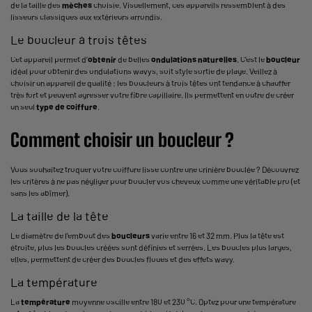
de la taille des
mèches
choisie. Visuellement, ces appareils ressemblent à des
lisseurs classiques aux extérieurs arrondis.
Le boucleur à trois têtes
Cet appareil permet d’
obtenir
de belles
ondulations naturelles
. C’est le
boucleur
idéal pour obtenir des ondulations wavys, soit style sortie de plage. Veillez à
choisir un appareil de qualité : les boucleurs à trois têtes ont tendance à chauffer
très fort et peuvent agresser votre fibre capillaire. Ils permettent en outre de créer
un seul
type de coiffure
.
Comment choisir un boucleur ?
Vous souhaitez troquer votre coiffure lisse contre une crinière bouclée ? Découvrez
les critères à ne pas négliger pour boucler vos cheveux comme une véritable pro (et
sans les abîmer).
La taille de la tête
Le diamètre de l’embout des
boucleurs
varie entre 16 et 32 mm. Plus la tête est
étroite, plus les boucles créées sont définies et serrées. Les boucles plus larges,
elles, permettent de créer des boucles floues et des effets wavy.
La température
La
température
moyenne oscille entre 180 et 230 °C. Optez pour une température