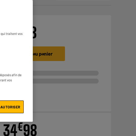
€
24
98
qui traitent vos
O
Ajouter au panier
déposés afin de
érant vos
0
 AUTORISER
€
34
98
S