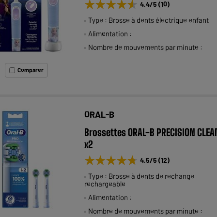
★★★★★
★★★★★
4.4
/5
(
10
)
Type : Brosse à dents électrique enfant
Alimentation :
Nombre de mouvements par minute :
Comparer
ORAL-B
Brossettes ORAL-B PRECISION CLEA
x2
★★★★★
★★★★★
4.5
/5
(
12
)
Type : Brosse à dents de rechange
rechargeable
Alimentation :
Nombre de mouvements par minute :