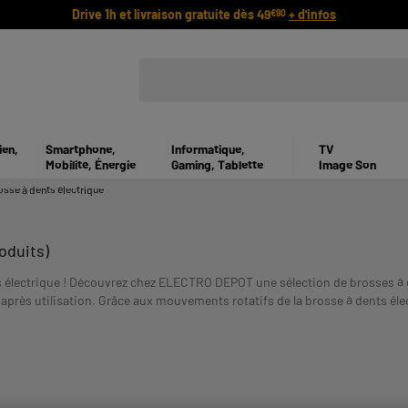
Drive 1h et livraison gratuite dès 49
+ d'infos
€90
ien,
Smartphone,
Informatique,
TV
Mobilité, Énergie
Gaming, Tablette
Image Son
osse à dents électrique
oduits)
ts électrique ! Découvrez chez ELECTRO DEPOT une sélection de brosses à
r après utilisation. Grâce aux mouvements rotatifs de la brosse à dents éle
t vous avez besoin et profitez d’une hygiène dentaire optimale !
Payer en 
E REMBOURSEMENT AVANT DE VOUS ENGAGER.