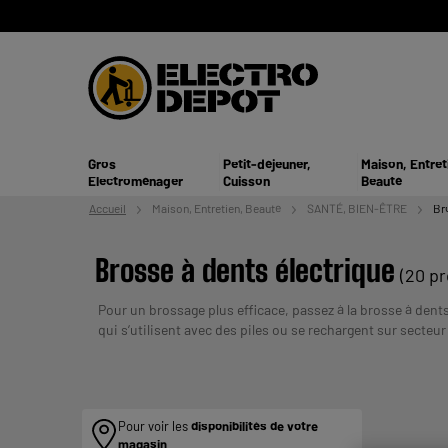
Gros
Petit-déjeuner,
Maison, Entret
Electroménager
Cuisson
Beauté
Accueil
Maison, Entretien,
Beauté
SANTÉ, BIEN-ÊTRE
Br
Brosse à dents électrique
(20 pr
Pour un brossage plus efficace, passez à la brosse à den
qui s’utilisent avec des piles ou se rechargent sur secteu
journée. Trouvez la brosse à dent électrique pas chère don
ETRE REMBOURSE. VERIFIEZ VOS CAPACITES D
Pour voir les
disponibilités de votre
magasin