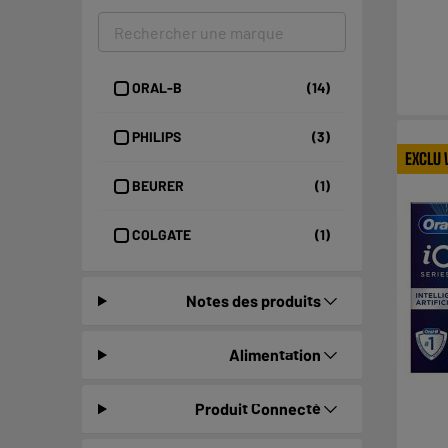
ORAL-B
(14)
PHILIPS
(3)
EXCLU
BEURER
(1)
COLGATE
(1)
Notes des produits
Alimentation
Produit Connecté