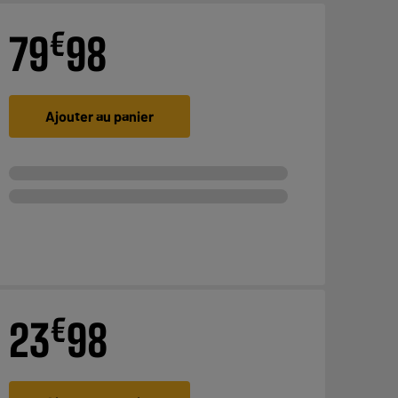
€
79
98
Ajouter au panier
€
23
98