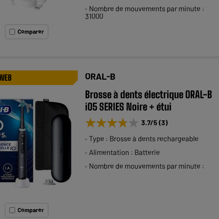
Nombre de mouvements par minute :
31000
Comparer
ORAL-B
 WEB
Brosse à dents électrique ORAL-B
iO5 SERIES Noire + étui
★★★★★
★★★★★
3.7
/5
(
3
)
Type : Brosse à dents rechargeable
Alimentation : Batterie
Nombre de mouvements par minute :
Comparer