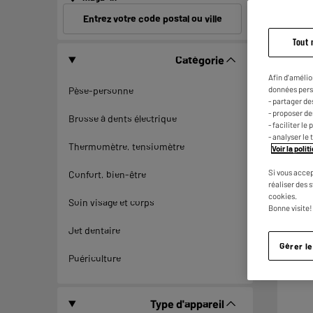
Entrez votre code postal ou ville
Tout 
Catégorie
Afin d'amélio
données pers
Pèse-personne
- partager de
- proposer d
Brosse à dents électrique
- faciliter l
- analyser le 
Thermomètre, tensiomètre
Voir la poli
Si vous accep
Confort, bien-être
réaliser des 
cookies.
Soin visage et corps
Bonne visite!
Jet dentaire
Gérer l
Puériculture
Type d'appareil