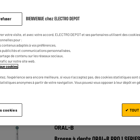
BIENVENUE chez ELECTRO DEPOT
refuser
ORAL-B
rer votre visite, et avec votre accord, ELECTRO DEPOT et ses partenaires utilisent des cookies 
Brosse à dents ORAL-B VITALITY PR
onnelles pour :
D103 Noire
s contenus adaptés à vos préférences,
es publicités et communications personnalisées,
★★★★★
★★★★★
4.7
/5
(
20
)
e partage de contenu sur les réseaux sociaux,
trafic sur notre site web.
Type : Brosse à dents électrique adulte
tique cookies
.
Alimentation : Batterie
tez, l'expérience sera encore meilleure, si vous n'acceptez pas, des cookies statistiques sont 
statistiques anonymes à partir de votre navigation. Vous pouvez vous opposer à leur dépôt en g
Nombre de mouvements par minute : 880
Comparer
es cookies
✔ TOUT
ORAL-B
Brosse à dents ORAL-B PRO 1 SERIE