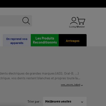
Compte
Panier
Les Produits
On reprend vos
Arrivages
Reconditionnés
appareils
 dents électriques de grandes marques (AEG, Oral-B, …)
ctrique, vos dents restent blanches et propres toute la
UN CREDIT VOUS ENGAGE ET DOIT
plusieurs fois :
see_more_label
Trier par
:
Meilleures ventes