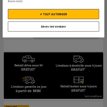
Bonne visite!
Alimentation :
Nombre de mouvements par minute :
★★★★★
★★★★★
€
23
98
✔ TOUT AUTORISER
4.2
/5
(
5
)
Comparer
Gérer les cookies