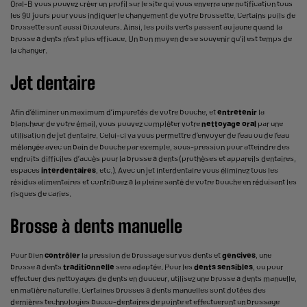
Oral-B vous pouvez créer un profil sur le site qui vous enverra une notification tous
les 90 jours pour vous indiquer le changement de votre brossette. Certains poils de
brossette sont aussi bicouleurs. Ainsi, les poils verts passent au jaune quand la
brosse à dents n’est plus efficace. Un bon moyen de se souvenir qu’il est temps de
la changer.
Jet dentaire
Afin d’éliminer un maximum d’impuretés de votre bouche, et
entretenir
la
blancheur de votre émail, vous pouvez compléter votre
nettoyage oral
par une
utilisation de jet dentaire. Celui-ci va vous permettre d’envoyer de l’eau ou de l’eau
mélangée avec un bain de bouche par exemple, sous-pression pour atteindre des
endroits difficiles d’accès pour la brosse à dents (prothèses et appareils dentaires,
espaces
interdentaires
, etc.). Avec un jet interdentaire vous éliminez tous les
résidus alimentaires et contribuez à la pleine santé de votre bouche en réduisant les
risques de caries.
Brosse à dents manuelle
Pour bien
contrôler
la pression de brossage sur vos dents et
gencives
, une
brosse à dents
traditionnelle
sera adaptée. Pour les
dents sensibles
, ou pour
effectuer des nettoyages de dents en douceur, utilisez une brosse à dents manuelle,
en matière naturelle. Certaines brosses à dents manuelles sont dotées des
dernières technologies bucco-dentaires de pointe et effectueront un brossage