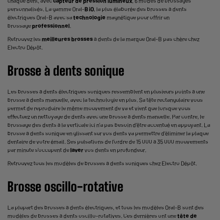
chaque dent, avec
capteur de pression lumineux
, 6 modes de brossages
personnalisés. La gamme
Oral-
B iO
, la plus élaborée des brosses à dents
électriques Oral-B avec sa
technologie
magnétique pour offrir un
brossage
professionnel
.
Retrouvez les
meilleures brosses
à dents de la
marque Oral-B
pas chère chez
Electro Dépôt.
Brosse à dents sonique
Les brosses à dents électriques soniques ressemblent en plusieurs points à une
brosse à dents manuelle, avec la technologie en plus. Sa tête rectangulaire vous
permet de reproduire le même mouvement de va et vient que lorsque vous
effectuez un
nettoyage de dents
avec une brosse à dents manuelle. Par contre, le
brossage des dents à la verticale ici n’a pas besoin d’être accentué en appuyant. La
brosse à dents sonique en glissant sur vos dents va permettre d’éliminer la plaque
dentaire de votre émail. Ses pulsations de l’ordre de 15 000 à 35 000 mouvements
par minute s’occupent de
laver
vos dents en profondeur.
Retrouvez tous les modèles de brosses à dents soniques chez Electro Dépôt.
Brosse oscillo-rotative
La plupart des brosses à dents électriques, et tous les modèles Oral-B sont des
modèles de
brosses à dents oscillo-rotatives
. Ces dernières ont une
tête de