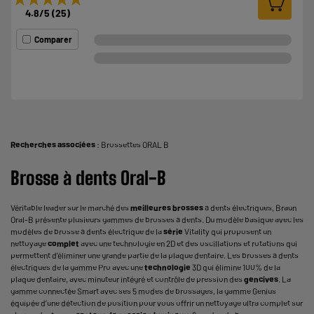
4.8
/5
(
25
)
Comparer
Recherches associées
:
Brossettes ORAL B
Brosse à dents Oral-B
Véritable leader sur le marché des
meilleures brosses
à dents électriques,
Braun
Oral-B
présente plusieurs gammes de brosses à dents. Du modèle basique avec les
modèles de brosse à dents électrique de la
série
Vitality qui proposent un
nettoyage
complet
avec une technologie en 2D et des oscillations et rotations qui
permettent d’éliminer une grande partie de la plaque dentaire. Les brosses à dents
électriques de la gamme Pro avec une
technologie
3D qui élimine 100% de la
plaque dentaire, avec minuteur intégré et contrôle de pression des
gencives
. La
gamme connectée Smart avec ses 5 modes de brossages, la gamme Genius
équipée d’une détection de position pour vous offrir un nettoyage ultra complet sur