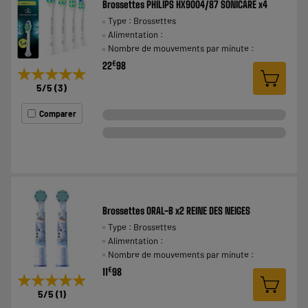
Brossettes PHILIPS HX9004/87 SONICARE x4
Type : Brossettes
Alimentation :
Nombre de mouvements par minute :
€
22
98
★★★★★
★★★★★
5
/5
(
3
)
Comparer
Brossettes ORAL-B x2 REINE DES NEIGES
Type : Brossettes
Alimentation :
Nombre de mouvements par minute :
€
11
98
★★★★★
★★★★★
5
/5
(
1
)