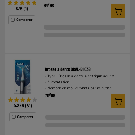
★★★★★
★★★★★
€
34
98
5
/5
(
1
)
Comparer
Brosse à dents ORAL-B iO3S
Type : Brosse à dents électrique adulte
Alimentation :
Nombre de mouvements par minute :
€
79
98
★★★★★
★★★★★
4.3
/5
(
81
)
Comparer