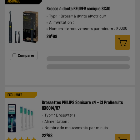
ARRIVAGE
Brosse à dents BEURER sonique SC30
Type : Brosse à dents électrique
Alimentation :
Nombre de mouvements par minute : 80000
€
26
98
Comparer
EXCLU WEB
Brossettes PHILIPS Sonicare x4 - C1 ProResults
HX6014/87
Type : Brossettes
Alimentation :
Nombre de mouvements par minute :
€
22
98
★★★★★
★★★★★