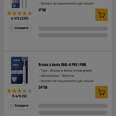
Nombre de mouvements par minute :
€
11
98
★★★★★
★★★★★
4.7
/5
(
210
)
Comparer
Brosse à dents ORAL-B PRO 1 PINK
Type : Brosse à dents rechargeable
Alimentation : Batterie
Nombre de mouvements par minute :
€
34
98
★★★★★
★★★★★
3.4
/5
(
5
)
Comparer