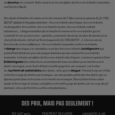
en
douceur
et complet. Retrouvez tous les modèles de brosses à dents manuelles
sur Electro Dépôt.
Des dents brillantes et saines en toute simplicité ? Découvrez la gamme ELECTRO
DEPOT dédiée à l'hygiène dentaire : brosse à dents électrique, brosse à dents
rechargeable, brossettes, brosse à dents à piles, brosse à dents enfant
lumineuse… Chaque membre de la famille trouvera la brosse à dents qui lui
convient et ses accessoires : garantie, paiement sécurisé, modes de livraison au
choix (à domicile, retrait en 1h en magasin ELECTRO DEPOT...). Choisissez en
fonction de votre préférence : brosse à dents manuelle ou brosse à dents
à
charge
électrique.Ces dernières sont des brosses à dents
intelligentes
qui
permettent d’enlever plus de plaque dentaire qu’une simple brosse à dents
manuelle. Certains modèles de brosses à dents électriques comme la gamme Oral-
B iO
atteignant
des interstices normalement inaccessibles pour une brosse à
dents classique, vous font obtenir un nettoyage buccal complet, sur toutes
les
surfaces de mastication
des dents, ainsi que la
langue
. Pensez toujours à finir
votre
brossage de dents
par la langue, car une grande partie des bactéries qui se
développent dans la bouche se trouvent sur la langue. Rincez bien à l’eau claire
après le brossage et venez compléter votre nettoyage de dents par un coup de jet
dentaire, et/ou de fil et brossettes interdentaires.
DES PRIX, MAIS PAS SEULEMENT !
157 407 avis
PAIEMENT SÉCURISÉ
GARANTIE À VIE