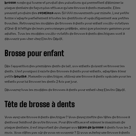
brosse
ronde qui tourne et produit des pulsations qui permettent d’éliminer la
plaque dentaire de façon plus efficace qu’une brosse à dents manuelle. Elles
peuvent produire des
rotations
avec 50 000 mouvements par minute. Leur petite
forme s’adapte parfaitement à toutes les dentitions et spécifiquement aux petites
bouches. Retrouvez les modèles de brosses à dents pour enfant oscillo-rotatives
d’Oral-B à l’effigie de leurs personnages préférés, ainsi que plusieurs gammes pour
adultes. Tous les modèles oscillo-rotatifs de brosse à dents électriques sont à
découvrir pas cher chez Electro Dépôt.
Brosse pour enfant
Dès l’apparition des premières dents de lait, vos enfants doivent se brosser les
dents. C’est pourquoi il existe des
brosses à dents pour enfants
, adaptées à leur
petite
bouche
. Manuelle ou électrique, utilisez une brosse à dents spéciale pour les
enfants pour lui brosser les dents 2 fois par jour.
Découvrez tous les modèles de brosses à dents pour enfant chez Electro Dépôt.
Tête de brosse à dents
Vous avez une brosse à dents électrique ? Vous devez mettre des
têtes de brosse à
dents
sur l’embout de votre brosse. Pour être efficace et enlever le maximum de
plaque dentaire, il est important de changer vos
têtes de brosse
à dents tous les 3
mois. Vous n’êtes pas sûr de vous en souvenir ? Si vous achetez une brosse à dents