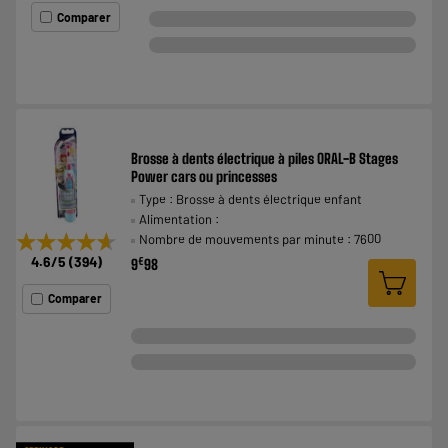
Comparer
Brosse à dents électrique à piles ORAL-B Stages
Power cars ou princesses
Type : Brosse à dents électrique enfant
Alimentation :
★★★★★
★★★★★
Nombre de mouvements par minute : 7600
4.6
/5
(
394
)
€
9
98
Comparer