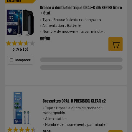
EXCLU WEB
Brosse à dents électrique ORAL-B iO5 SERIES Noire
+ étui
Type : Brosse à dents rechargeable
Alimentation : Batterie
Nombre de mouvements par minute :
€
99
98
★★★★★
★★★★★
3.7
/5
(
3
)
Comparer
Brossettes ORAL-B PRECISION CLEAN x2
Type : Brosse à dents de rechange
rechargeable
Alimentation :
Nombre de mouvements par minute :
★★★★★
★★★★★
€
9
98