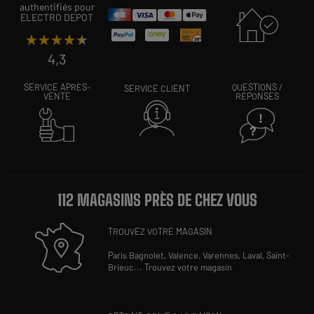
authentifiés pour
ELECTRO DEPOT
★★★★★
★★★★★
4,3
SERVICE APRÈS-
QUESTIONS /
SERVICE CLIENT
VENTE
RÉPONSES
112 MAGASINS PRÈS DE CHEZ VOUS
TROUVEZ VOTRE MAGASIN
Paris Bagnolet,
Valence,
Varennes,
Laval,
Saint-
Brieuc
...
Trouvez votre magasin