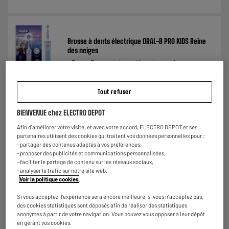
Brosse à dents électrique ORAL-B PRO KIDS Reine
des neiges
Type : Brosse à dents électrique enfant
Alimentation :
★★★★★
★★★★★
Nombre de mouvements par minute :
Tout refuser
4.4
/5
(
10
)
€
23
98
BIENVENUE chez ELECTRO DEPOT
Comparer
Afin d'améliorer votre visite, et avec votre accord, ELECTRO DEPOT et ses
partenaires utilisent des cookies qui traitent vos données personnelles pour :
- partager des contenus adaptés à vos préférences,
- proposer des publicités et communications personnalisées,
- faciliter le partage de contenu sur les réseaux sociaux,
- analyser le trafic sur notre site web.
Voir la politique cookies
.
Si vous acceptez, l'expérience sera encore meilleure, si vous n'acceptez pas,
Brosse à dents électrique ORAL-B PRO KIDS SPIDER
des cookies statistiques sont déposés afin de réaliser des statistiques
MAN
anonymes à partir de votre navigation. Vous pouvez vous opposer à leur dépôt
en gérant vos cookies.
Type : Brosse à dents électrique enfant