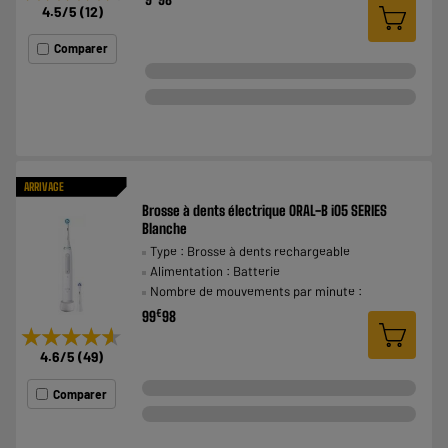
4.5
/5
(
12
)
Comparer
ARRIVAGE
Brosse à dents électrique ORAL-B iO5 SERIES
Blanche
Type : Brosse à dents rechargeable
Alimentation : Batterie
Nombre de mouvements par minute :
€
99
98
★★★★★
★★★★★
4.6
/5
(
49
)
Comparer