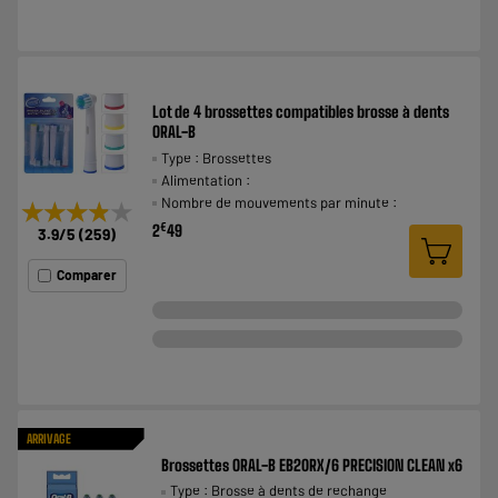
Lot de 4 brossettes compatibles brosse à dents
ORAL-B
Type : Brossettes
Alimentation :
Nombre de mouvements par minute :
★★★★★
★★★★★
€
2
49
3.9
/5
(
259
)
Comparer
ARRIVAGE
Brossettes ORAL-B EB20RX/6 PRECISION CLEAN x6
Type : Brosse à dents de rechange