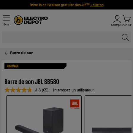
Drive 1h et livraison gratuite dès 49
+ d'infos
€90
Menu
Compte
Panier
Barre de son
ARRIVAGE
Barre de son JBL SB580
4.8
(65)
Interrogez un utilisateur
Lire
65
avis.
Lien
sur
la
même
page.