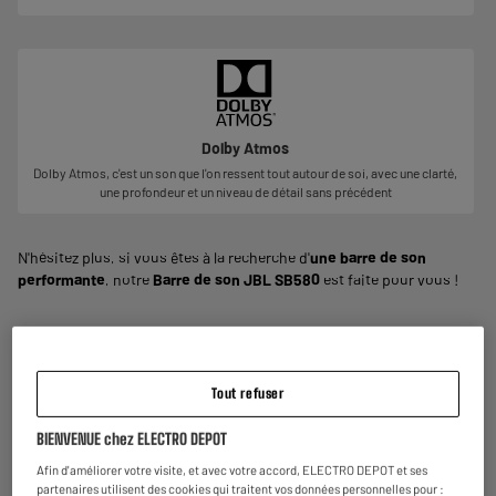
Dolby Atmos
Dolby Atmos, c'est un son que l'on ressent tout autour de soi, avec une clarté,
une profondeur et un niveau de détail sans précédent
N'hésitez plus, si vous êtes à la recherche d'
une barre de son
performante
, notre
Barre de son JBL SB580
est faite pour vous !
Garantie :
2 ans
Jusqu'en
août 2028
Tout refuser
Reprise de votre ancien appareil
BIENVENUE chez ELECTRO DEPOT
C'est
gratuit !
En savoir +
Afin d'améliorer votre visite, et avec votre accord, ELECTRO DEPOT et ses
partenaires utilisent des cookies qui traitent vos données personnelles pour :