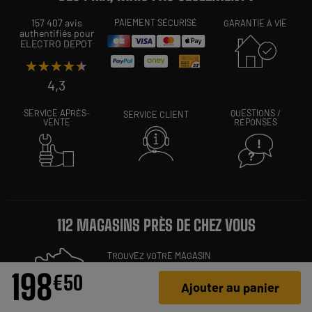
157 407 avis
PAIEMENT SÉCURISÉ
GARANTIE À VIE
authentifiés pour
ELECTRO DEPOT
★★★★★
★★★★★
4,3
SERVICE APRÈS-
QUESTIONS /
SERVICE CLIENT
VENTE
RÉPONSES
112 MAGASINS PRÈS DE CHEZ VOUS
TROUVEZ VOTRE MAGASIN
198
€
50
Paris Bagnolet,
Valence,
Varennes,
Laval,
Saint-
Ajouter au panier
Brieuc
...
Trouvez votre magasin