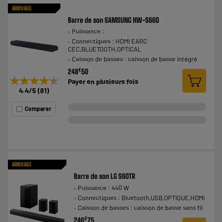
ARRIVAGE
Barre de son SAMSUNG HW-S66D
Puissance :
Connectiques : HDMI EARC
CEC,BLUETOOTH,OPTICAL
Caisson de basses : caisson de basse intégré
€
248
50
★★★★★
★★★★★
Payer en
plusieurs fois
4.4
/5
(
81
)
Comparer
ARRIVAGE
Barre de son LG S60TR
Puissance : 440 W
Connectiques : Bluetooth,USB,OPTIQUE,HDMI
Caisson de basses : caisson de basse sans fil
€
246
75