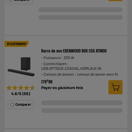
BY ELECTRODEPOT
Barre de son EDENWOOD BDS C55 ATMOS
Puissance : 300 W
Connectiques :
USB,OPTIQUE,COAXIAL,HDMI,AUX IN
Caisson de basses : caisson de basse sans fil
€
179
98
★★★★★
★★★★★
Payer en
plusieurs fois
4.6
/5
(
55
)
Comparer