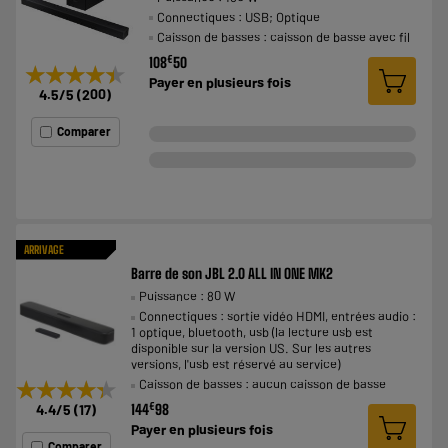
Connectiques : USB; Optique
Caisson de basses : caisson de basse avec fil
€
108
50
★★★★★
★★★★★
Payer en
plusieurs fois
4.5
/5
(
200
)
Comparer
ARRIVAGE
Barre de son JBL 2.0 ALL IN ONE MK2
Puissance : 80 W
Connectiques : sortie vidéo HDMI, entrées audio :
1 optique, bluetooth, usb (la lecture usb est
disponible sur la version US. Sur les autres
versions, l'usb est réservé au service)
★★★★★
★★★★★
Caisson de basses : aucun caisson de basse
€
4.4
/5
(
17
)
144
98
Payer en
plusieurs fois
Comparer