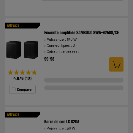
ARRIVAGE
Enceinte amplifiée SAMSUNG SWA-9250S/XE
Puissance : 150 W
Connectiques : 0
Caisson de basses :
€
99
98
★★★★★
★★★★★
4.8
/5
(
10
)
Comparer
ARRIVAGE
Barre de son LG S20A
Puissance : 50 W