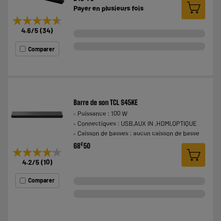
Payer en
plusieurs fois
★★★★★
★★★★★
4.6
/5
(
34
)
Comparer
Barre de son TCL S45KE
Puissance : 100 W
Connectiques : USB,AUX IN ,HDMI,OPTIQUE
Caisson de basses : aucun caisson de basse
€
68
50
★★★★★
★★★★★
4.2
/5
(
10
)
Comparer