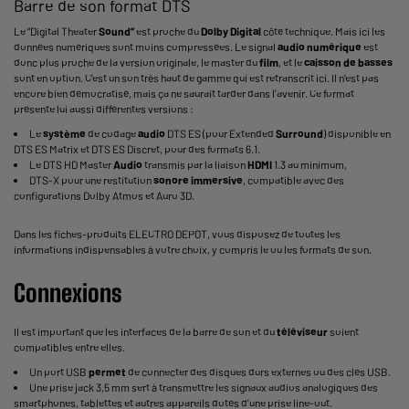
Barre de son format DTS
Le “Digital Theater
Sound”
est proche du
Dolby Digital
côté technique. Mais ici les
données numériques sont moins compressées. Le signal
audio numérique
est
donc plus proche de la version originale, le master du
film
, et le
caisson de basses
sont en option. C’est un son très haut de gamme qui est retranscrit ici. Il n’est pas
encore bien démocratisé, mais ça ne saurait tarder dans l’avenir. Ce format
présente lui aussi différentes versions :
Le
système
de codage
audio
DTS ES (pour Extended
Surround
) disponible en
DTS ES Matrix et DTS ES Discret, pour des formats 6.1.
Le DTS HD Master
Audio
transmis par la liaison
HDMI
1.3 au minimum,
DTS-X pour une restitution
sonore
immersive
, compatible avec des
configurations Dolby Atmos et Auro 3D.
Dans les fiches-produits ELECTRO DEPOT, vous disposez de toutes les
informations indispensables à votre choix, y compris le ou les formats de son.
Connexions
Il est important que les interfaces de la barre de son et du
téléviseur
soient
compatibles entre elles.
Un port USB
permet
de connecter des disques durs externes ou des clés USB.
Une prise jack 3,5 mm sert à transmettre les signaux audios analogiques des
smartphones, tablettes et autres appareils dotés d'une prise line-out.