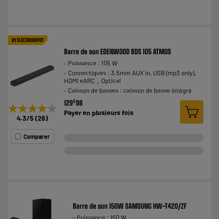
BY ELECTRODEPOT
Barre de son EDENWOOD BDS 105 ATMOS
Puissance : 105 W
Connectiques : 3.5mm AUX in, USB (mp3 only),
HDMI eARC，Optical
Caisson de basses : caisson de basse intégré
€
129
98
★★★★★
★★★★★
Payer en
plusieurs fois
4.3
/5
(
26
)
Comparer
Barre de son 150W SAMSUNG HW-T420/ZF
Puissance : 150 W