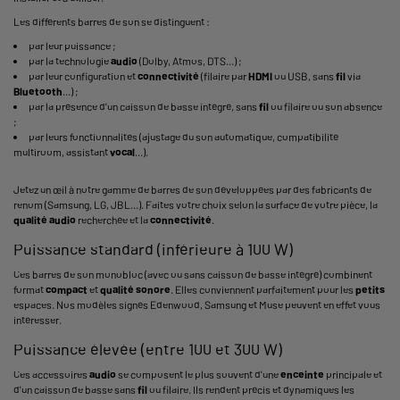
Les différents barres de son se distinguent :
par leur puissance ;
par la technologie
audio
(Dolby, Atmos, DTS...) ;
par leur configuration et
connectivité
(filaire par
HDMI
ou USB, sans
fil
via
Bluetooth
...) ;
par la présence d'un caisson de basse intégré, sans
fil
ou filaire ou son absence
;
par leurs fonctionnalités (ajustage du son automatique, compatibilité
multiroom, assistant
vocal
...).
Jetez un œil à notre gamme de barres de son développées par des fabricants de
renom (Samsung, LG, JBL...). Faites votre choix selon la surface de votre pièce, la
qualité
audio
recherchée et la
connectivité
.
Puissance standard (inférieure à 100 W)
Ces barres de son monobloc (avec ou sans caisson de basse intégré) combinent
format
compact
et
qualité
sonore
. Elles conviennent parfaitement pour les
petits
espaces. Nos modèles signés Edenwood, Samsung et Muse peuvent en effet vous
intéresser.
Puissance élevée (entre 100 et 300 W)
Ces accessoires
audio
se composent le plus souvent d'une
enceinte
principale et
d'un caisson de basse sans
fil
ou filaire. Ils rendent précis et dynamiques les