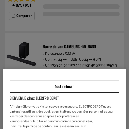
4.8
/5
(
65
)
Comparer
Barre de son SAMSUNG HW-B460
Puissance : 300 W
Connectiques : USB, Optique,HDMI
Caisson de basses : caisson de basse sans fil
€
168
50
★★★★★
★★★★★
Payer en
plusieurs fois
4.6
/5
(
42
)
Tout refuser
Comparer
BIENVENUE chez ELECTRO DEPOT
Afin d'améliorer votre visite, et avec votre accord, ELECTRO DEPOT et ses
partenaires utilisent des cookies qui traitent vos données personnelles pour :
- partager des contenus adaptés à vos préférences,
- proposer des publicités et communications personnalisées,
- faciliter le partage de contenu sur les réseaux sociaux,
BY ELECTRODEPOT