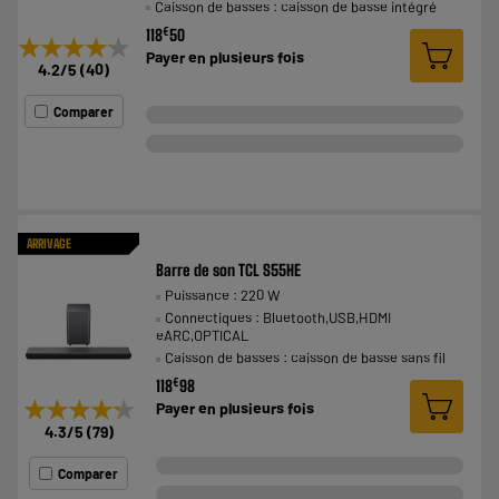
Caisson de basses : caisson de basse intégré
€
118
50
★★★★★
★★★★★
Payer en
plusieurs fois
4.2
/5
(
40
)
Comparer
ARRIVAGE
Barre de son TCL S55HE
Puissance : 220 W
Connectiques : Bluetooth,USB,HDMI
eARC,OPTICAL
Caisson de basses : caisson de basse sans fil
€
118
98
★★★★★
★★★★★
Payer en
plusieurs fois
4.3
/5
(
79
)
Comparer