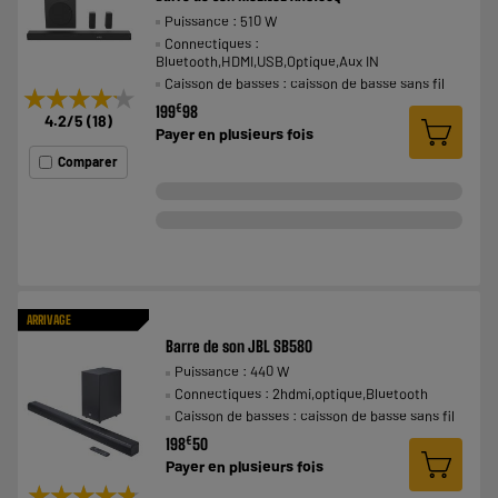
Puissance : 510 W
Connectiques :
Bluetooth,HDMI,USB,Optique,Aux IN
Caisson de basses : caisson de basse sans fil
★★★★★
★★★★★
€
199
98
4.2
/5
(
18
)
Payer en
plusieurs fois
Comparer
ARRIVAGE
Barre de son JBL SB580
Puissance : 440 W
Connectiques : 2hdmi,optique,Bluetooth
Caisson de basses : caisson de basse sans fil
€
198
50
Payer en
plusieurs fois
★★★★★
★★★★★