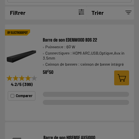
Filtrer
Trier
BY ELECTRODEPOT
Barre de son EDENWOOD BDS 22
Puissance : 60 W
Connectiques : HDMI ARC,USB,Optique,Aux in
3.5mm
Caisson de basses : caisson de basse intégré
€
58
50
★★★★★
★★★★★
4.2
/5
(
399
)
Comparer
Barre de son HISENSE AX5100Q