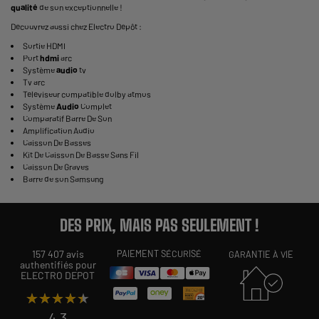
qualité
de son exceptionnelle !
Découvrez aussi chez Electro Dépôt :
Sortie HDMI
Port
hdmi
arc
Système
audio
tv
Tv arc
Téléviseur compatible dolby atmos
Système
Audio
Complet
Comparatif Barre De Son
Amplification Audio
Caisson De Basses
Kit De Caisson De Basse Sans Fil
Caisson De Graves
Barre de son Samsung
DES PRIX, MAIS PAS SEULEMENT !
157 407 avis
PAIEMENT SÉCURISÉ
GARANTIE À VIE
authentifiés pour
ELECTRO DEPOT
★★★★★
★★★★★
4,3