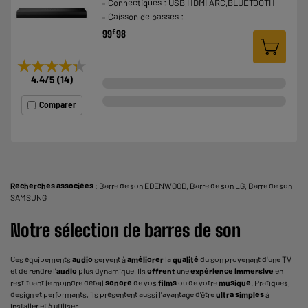
Connectiques : USB,HDMI ARC,BLUETOOTH
Caisson de basses :
€
99
98
★★★★★
★★★★★
4.4
/5
(
14
)
Comparer
Recherches associées
:
Barre de son EDENWOOD
,
Barre de son LG
,
Barre de son
SAMSUNG
Notre sélection de barres de son
Ces équipements
audio
servent à
améliorer
la
qualité
du son provenant d'une TV
et de rendre l'
audio
plus dynamique. Ils
offrent
une
expérience
immersive
en
restituant le moindre détail
sonore
de vos
films
ou de votre
musique
. Pratiques,
design et performants, ils présentent aussi l'avantage d'être
ultra
simples
à
installer et à utiliser.