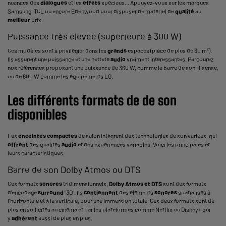
nuances des
dialogues
et les
effets
spéciaux... Appuyez-vous sur les marques
Samsung, TCL ou encore Edenwood pour disposer de matériel de
qualité
au
meilleur
prix.
Puissance très élevée (supérieure à 300 W)
Ces modèles sont à privilégier dans les
grands
espaces (pièce de plus de 30 m²).
Ils assurent une puissance et une netteté
audio
vraiment intéressantes. Parcourez
nos références proposant une puissance de 360 W, comme la barre de son Hisense,
ou de 600 W comme les équipements LG.
Les différents formats de de son
disponibles
Les
enceintes
compactes
de salon intègrent des technologies de son variées, qui
offrent
des qualités
audio
et des expériences variables. Voici les principales et
leurs caractéristiques.
Barre de son Dolby Atmos ou DTS
Ces formats
sonores
tridimensionnels,
Dolby Atmos et DTS
sont des formats
d'encodage
surround
"3D". Ils
contiennent
des éléments
sonores
spatialisés à
l'horizontale et à la verticale, pour une immersion totale. Ces deux formats sont de
plus en sollicités au cinéma et par les plateformes comme Netflix ou Disney+ qui
y
adhèrent
aussi de plus en plus.