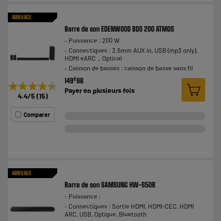
ARRIVAGE
Barre de son EDENWOOD BDS 200 ATMOS
Puissance : 200 W
Connectiques : 3.5mm AUX in, USB (mp3 only),
HDMI eARC，Optical
Caisson de basses : caisson de basse sans fil
€
149
98
★★★★★
★★★★★
Payer en
plusieurs fois
4.4
/5
(
15
)
Comparer
ARRIVAGE
Barre de son SAMSUNG HW-S50B
Puissance :
Connectiques : Sortie HDMI, HDMI-CEC, HDMI
ARC, USB, Optique, Bluetooth