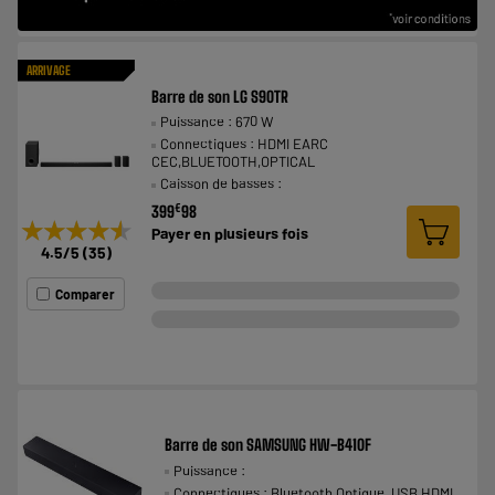
ARRIVAGE
Barre de son LG S90TR
Puissance : 670 W
Connectiques : HDMI EARC
CEC,BLUETOOTH,OPTICAL
Caisson de basses :
€
399
98
★★★★★
★★★★★
Payer en
plusieurs fois
4.5
/5
(
35
)
Comparer
Barre de son SAMSUNG HW-B410F
Puissance :
Connectiques : Bluetooth,Optique, USB,HDMI