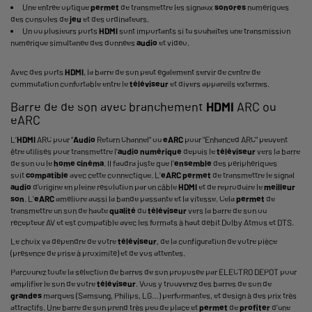
Une entrée optique
permet
de transmettre les signaux
sonores
numériques
des consoles de
jeu
et des ordinateurs.
Un ou plusieurs ports
HDMI
sont importants si tu souhaites une transmission
numérique simultanée des données
audio
et vidéo.
Avec des ports
HDMI
, la barre de son peut également servir de centre de
commutation confortable entre le
téléviseur
et divers appareils externes.
Barre de de son avec branchement
HDMI
ARC ou
eARC
L’
HDMI
ARC pour “
Audio
Return Channel" ou
eARC
pour "Enhanced ARC" peuvent
être utilisés pour transmettre l’
audio numérique
depuis le
téléviseur
vers la barre
de son ou le
home cinéma
. II faudra juste que l’
ensemble
des périphériques
soit
compatible
avec cette connectique. L’
eARC
permet
de transmettre le signal
audio
d’origine en pleine résolution par un câble
HDMI
et de reproduire le
meilleur
son
. L'
eARC
améliore aussi la bande passante et la vitesse. Cela
permet
de
transmettre un son de haute
qualité
du
téléviseur
vers la barre de son ou
récepteur AV et est compatible avec les formats à haut débit Dolby
Atmos et DTS
.
Le choix va dépendre de votre
téléviseur
, de la configuration de votre pièce
(présence de prise à proximité) et de vos attentes.
Parcourez toute la sélection de barres de son proposée par ELECTRO DEPOT pour
amplifier le son de votre
téléviseur
. Vous y trouverez des barres de son de
grandes
marques (Samsung, Philips, LG…) performantes, et design à des prix très
attractifs. Une barre de son prend très peu de place et
permet
de
profiter
d’une