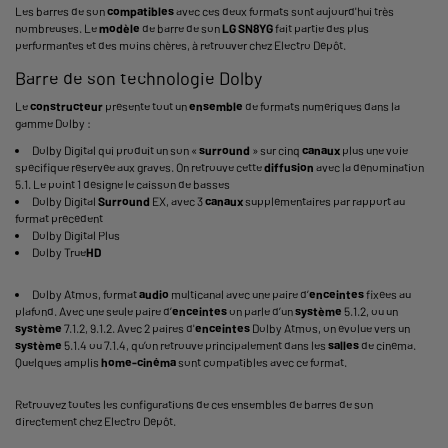
Les barres de son
compatibles
avec ces deux formats sont aujourd'hui très
nombreuses. Le
modèle
de barre de son
LG SN8YG
fait partie des plus
performantes et des moins chères, à retrouver chez Electro Dépôt.
Barre de son technologie Dolby
Le
constructeur
présente tout un
ensemble
de formats numériques dans la
gamme Dolby :
Dolby Digital
qui produit un son «
surround
» sur cinq
canaux
plus une voie
spécifique réservée aux graves. On retrouve cette
diffusion
avec la dénomination
5.1. Le point 1 désigne le caisson de basses
Dolby Digital
Surround
EX, avec 3
canaux
supplémentaires par rapport au
format précédent
Dolby Digital Plus
Dolby True
HD
Dolby Atmos
, format
audio
multicanal avec une paire d’
enceintes
fixées au
plafond. Avec une seule paire d’
enceintes
on parle d’un
système
5.1.2, ou un
système
7.1.2, 9.1.2. Avec 2 paires d'
enceintes
Dolby Atmos, on évolue vers un
système
5.1.4 ou 7.1.4, qu’on retrouve principalement dans les
salles
de cinéma.
Quelques amplis
home-cinéma
sont compatibles avec ce format.
Retrouvez toutes les configurations de ces ensembles de barres de son
directement chez Electro Dépôt.