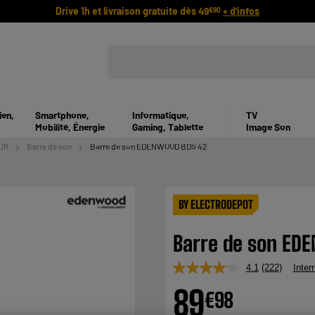
Drive 1h et livraison gratuite dès 49
+ d'infos
€90
ien,
Smartphone,
Informatique,
TV
Mobilité, Énergie
Gaming, Tablette
Image Son
UR
Barre de son
Barre de son EDENWOOD BDS 42
BY ELECTRODEPOT
Barre de son ED
4.1
(222)
Inter
Lire
222
89
€
98
avis.
Lien