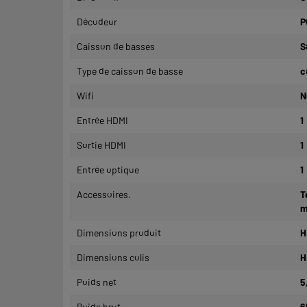
Décodeur
P
Caisson de basses
S
Type de caisson de basse
c
Wifi
N
Entrée HDMI
1
Sortie HDMI
1
Entrée optique
1
Accessoires.
T
m
Dimensions produit
H
Dimensions colis
H
Poids net
5
Poids brut
6