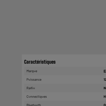
Caractéristiques
Marque
E
Puissance
1
Radio
N
Connectiques
H
Bluetooth
O