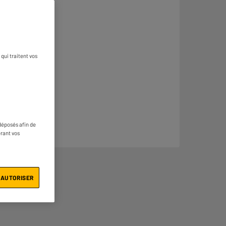
qui traitent vos
déposés afin de
érant vos
 AUTORISER