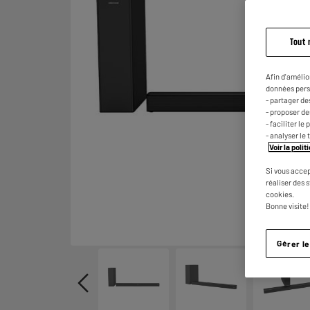
Tout 
Afin d'amélio
données pers
- partager de
- proposer d
- faciliter l
- analyser le 
Voir la poli
Si vous accep
réaliser des 
cookies.
Bonne visite!
Gérer l