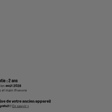
tie :
2 ans
u'en
août 2028
s et main d'oeuvre
ise de votre ancien appareil
gratuit !
En savoir +