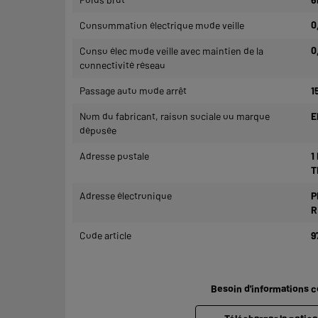
Consommation électrique mode veille
0
Conso élec mode veille avec maintien de la
0
connectivité réseau
Passage auto mode arrêt
1
Nom du fabricant, raison sociale ou marque
E
déposée
Adresse postale
1
T
Adresse électronique
P
R
Code article
9
Besoin d'informations 