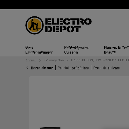
Gros
Petit-déjeuner,
Maison, Entret
Electroménager
Cuisson
Beauté
Accueil
TV
Image Son
BARRE DE SON, HOME-CINÉMA, LECTE
Barre de son
Produit précédent
Produit suivant