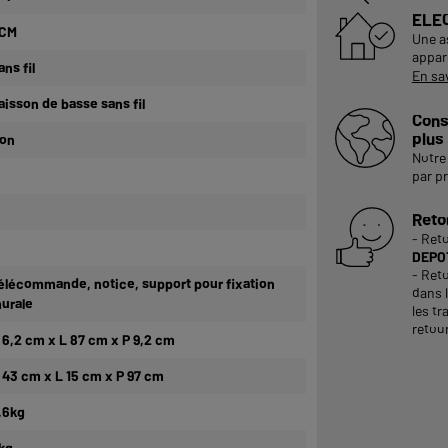
ELE
CM
Une a
appare
ans fil
En sa
aisson de basse sans fil
Cons
plus
on
Notre 
par p
Reto
- Ret
DEPOT
- Reto
élécommande, notice, support pour fixation
dans 
urale
les tr
retour
 6,2 cm x L 87 cm x P 9,2 cm
 43 cm x L 15 cm x P 97 cm
,6kg
kg