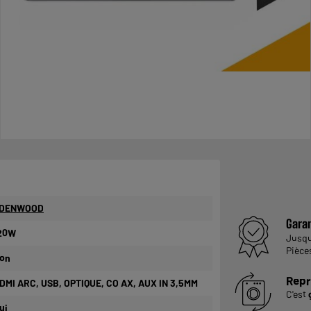
DENWOOD
Garan
20W
Jusq
Pièce
on
Repr
DMI ARC, USB, OPTIQUE, CO AX, AUX IN 3,5MM
C'est
ui