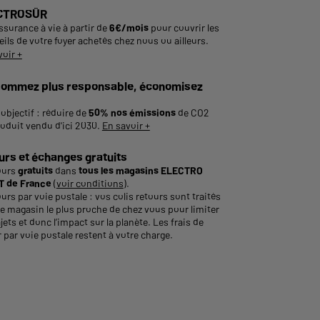
CTROSÛR
ssurance à vie à partir de
6€/mois
pour couvrir les
ils de votre foyer achetés chez nous ou ailleurs.
voir +
ommez plus responsable, économisez
objectif : réduire de
50% nos émissions
de CO2
roduit vendu d'ici 2030.
En savoir +
urs et échanges gratuits
ours
gratuits
dans
tous les magasins ELECTRO
 de France
(
voir conditions
).
urs par voie postale : vos colis retours sont traités
le magasin le plus proche de chez vous pour limiter
ajets et donc l’impact sur la planète. Les frais de
 par voie postale restent à votre charge.