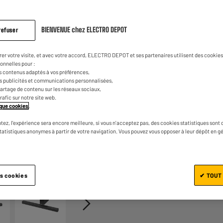
sur
la
1
€
15
Dont
même
page.
BIENVENUE chez ELECTRO DEPOT
refuser
rer votre visite, et avec votre accord, ELECTRO DEPOT et ses partenaires utilisent des cookies 
onnelles pour :
s contenus adaptés à vos préférences,
es publicités et communications personnalisées,
e partage de contenu sur les réseaux sociaux,
trafic sur notre site web.
tique cookies
.
Ajouter au panier
tez, l'expérience sera encore meilleure, si vous n'acceptez pas, des cookies statistiques sont 
statistiques anonymes à partir de votre navigation. Vous pouvez vous opposer à leur dépôt en g
1/4
es cookies
✔ TOUT