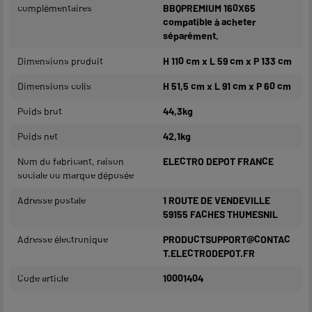
complémentaires
BBQPREMIUM 160X65
compatible à acheter
séparément.
Dimensions produit
H 110 cm x L 59 cm x P 133 cm
Dimensions colis
H 51,5 cm x L 91 cm x P 60 cm
Poids brut
44,3kg
Poids net
42,1kg
Nom du fabricant, raison
ELECTRO DEPOT FRANCE
sociale ou marque déposée
Adresse postale
1 ROUTE DE VENDEVILLE
59155 FACHES THUMESNIL
Adresse électronique
PRODUCTSUPPORT@CONTAC
T.ELECTRODEPOT.FR
Code article
10001404