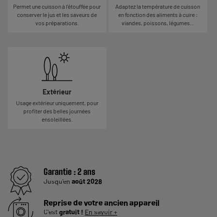
Permet une cuisson à l’étouffée pour
Adaptez la température de cuisson
conserver le jus et les saveurs de
en fonction des aliments à cuire :
vos préparations.
viandes, poissons, légumes...
Extérieur
Usage extérieur uniquement, pour
profiter des belles journées
ensoleillées.
Garantie :
2 ans
Jusqu'en
août 2028
Reprise de votre ancien appareil
C'est
gratuit !
En savoir +