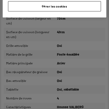
Nombre de foyers
4
Gérer les cookies
Système d'allumage
Piézo
Surface de cuisson (largeur en
73cm
cm)
Surface de cuisson (longueur
41cm
en cm)
Grille amovible
Oui
Matière de la grille
Fonte émaillée
Matière principale
Acier
Bac récupérateur de graisse
Oui
Bac amovible
Oui
Tablette
Oui, rabattable
Nombre de roues
4
Caractéristiques
Housse VALBERG