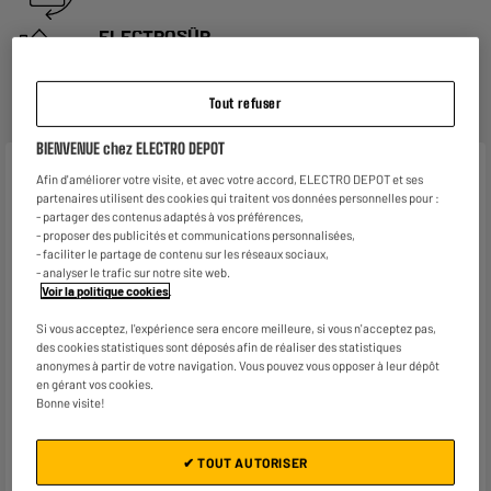
ELECTROSÛR
Une assurance à vie à partir de
6€/mois
pour couvrir les
appareils de votre foyer achetés chez nous ou ailleurs.
En savoir +
Tout refuser
BIENVENUE chez ELECTRO DEPOT
Caractéristiques
Afin d'améliorer votre visite, et avec votre accord, ELECTRO DEPOT et ses
partenaires utilisent des cookies qui traitent vos données personnelles pour :
- partager des contenus adaptés à vos préférences,
Marque
VALBERG
- proposer des publicités et communications personnalisées,
- faciliter le partage de contenu sur les réseaux sociaux,
Source d'énergie du BBQ
Butane, Propane
- analyser le trafic sur notre site web.
Voir la politique cookies
.
Posable / Encastrable
Non
Si vous acceptez, l'expérience sera encore meilleure, si vous n'acceptez pas,
Type d'utilisation
Extérieur
des cookies statistiques sont déposés afin de réaliser des statistiques
anonymes à partir de votre navigation. Vous pouvez vous opposer à leur dépôt
Nombre de personne(s)
12
en gérant vos cookies.
Bonne visite!
Puissance (W)
14 000W
Thermostat
Oui
✔ TOUT AUTORISER