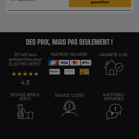
DES PRIX, MAIS PAS SEULEMENT !
157 407 avis
PAIEMENT SÉCURISÉ
GARANTIE À VIE
authentifiés pour
ELECTRO DEPOT
★★★★★
★★★★★
4,3
SERVICE APRÈS-
QUESTIONS /
SERVICE CLIENT
VENTE
RÉPONSES