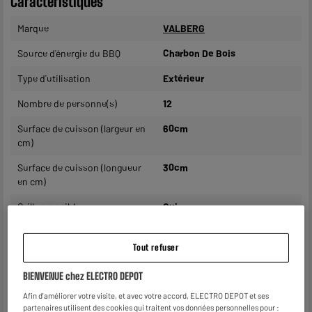
Caractéristiques
Marque
VALBERG
Source d'énergie du BBQ
Charbon De Bois
Type d'utilisation
Extérieur
Nombre de personne(s)
12
Surface de cuisson (largeur en
60cm
cm)
Surface de cuisson (longueur
30cm
en cm)
Grille amovible
Oui
Matière principale
Acier
Tout refuser
Matière intérieure
Acier
BIENVENUE chez ELECTRO DEPOT
Matière du couvercle
Acier
Afin d'améliorer votre visite, et avec votre accord, ELECTRO DEPOT et ses
Nombre de niveaux de hauteur
1
partenaires utilisent des cookies qui traitent vos données personnelles pour :