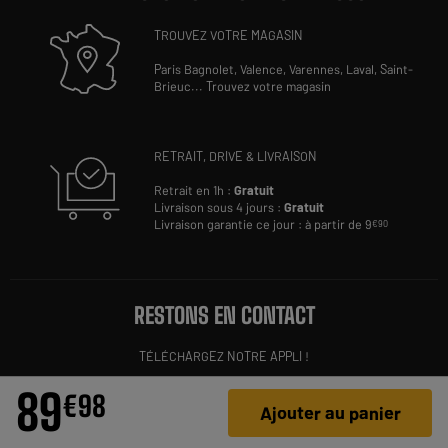
TROUVEZ VOTRE MAGASIN
Paris Bagnolet,
Valence,
Varennes,
Laval,
Saint-
Brieuc
...
Trouvez votre magasin
RETRAIT, DRIVE & LIVRAISON
Retrait en 1h :
Gratuit
Livraison sous 4 jours :
Gratuit
Livraison garantie ce jour : à partir de 9
€90
RESTONS EN CONTACT
TÉLÉCHARGEZ NOTRE APPLI !
89
€
98
Ajouter au panier
INSCRIVEZ-VOUS À NOTRE NEWSLETTER PERSONNALISÉE