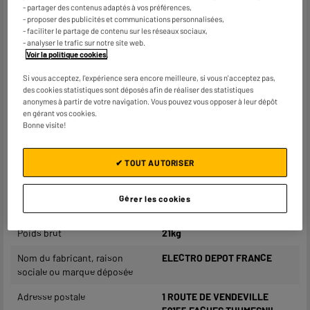
de grille
- partager des contenus adaptés à vos préférences,
- proposer des publicités et communications personnalisées,
- faciliter le partage de contenu sur les réseaux sociaux,
Arrivée d'air réglable
Oui
- analyser le trafic sur notre site web.
Voir la politique cookies
.
Vide cendre
Non
Si vous acceptez, l'expérience sera encore meilleure, si vous n'acceptez pas,
Nombre de roues
2
des cookies statistiques sont déposés afin de réaliser des statistiques
anonymes à partir de votre navigation. Vous pouvez vous opposer à leur dépôt
Pieds amovibles
Oui
en gérant vos cookies.
Bonne visite!
Transportable
Oui
Tablette
Oui, rabattable
✔ TOUT AUTORISER
Dimensions produit
H 99 cm x L 100 cm x P 59 cm
Gérer les cookies
Dimensions colis
H 24 cm x L 70 cm x P 43 cm
Poids brut
21kg
Nom du fabricant, raison
ELECTRO DEPOT FRANCE
sociale ou marque déposée
Adresse postale
1 ROUTE DE VENDEVILLE