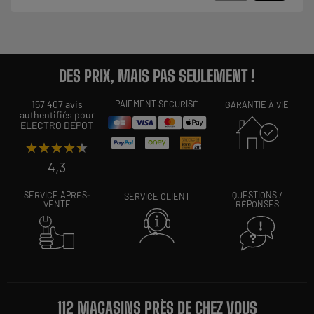
DES PRIX, MAIS PAS SEULEMENT !
157 407 avis
PAIEMENT SÉCURISÉ
GARANTIE À VIE
authentifiés pour
ELECTRO DEPOT
★★★★★
★★★★★
4,3
SERVICE APRÈS-
QUESTIONS /
SERVICE CLIENT
VENTE
RÉPONSES
112 MAGASINS PRÈS DE CHEZ VOUS