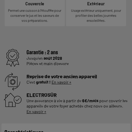
Couvercle
Extérieur
Permet une cuisson à l’étouffée pour
Usage extérieur uniquement, pour
conserver le jus et les saveurs de
profiter des belles journées
vos préparations.
ensoleillées.
Garantie :
2 ans
Jusqu'en
août 2028
Pièces et main d'oeuvre
Reprise de votre ancien appareil
C'est
gratuit !
En savoir +
ELECTROSÛR
Une assurance à vie à partir de
6€/mois
pour couvrir les
appareils de votre foyer achetés chez nous ou ailleurs.
En savoir +