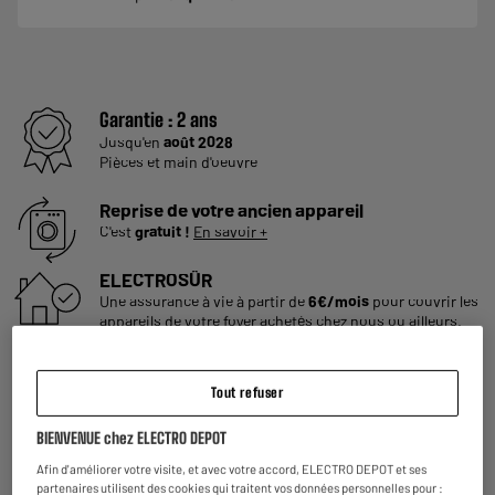
Garantie :
2 ans
Jusqu'en
août 2028
Pièces et main d'oeuvre
Reprise de votre ancien appareil
C'est
gratuit !
En savoir +
ELECTROSÛR
Une assurance à vie à partir de
6€/mois
pour couvrir les
appareils de votre foyer achetés chez nous ou ailleurs.
En savoir +
Consommez plus responsable, économisez
Tout refuser
plus
Notre objectif : réduire de
50% nos émissions
de CO2
BIENVENUE chez ELECTRO DEPOT
par produit vendu d'ici 2030.
En savoir +
Afin d'améliorer votre visite, et avec votre accord, ELECTRO DEPOT et ses
partenaires utilisent des cookies qui traitent vos données personnelles pour :