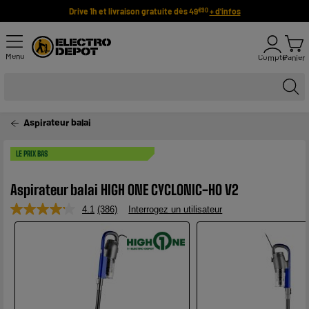
Drive 1h et livraison gratuite dès 49
+ d'infos
€90
Menu
Compte
Panier
Aspirateur balai
LE PRIX BAS
Aspirateur balai HIGH ONE CYCLONIC-HO V2
4.1
(386)
Interrogez un utilisateur
Lire
386
avis.
Lien
sur
la
même
page.