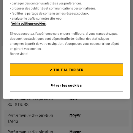
Retours et échanges gratuits
- partager des contenus adaptés à vos préférences,
- Retours
gratuits
dans
tous les magasins ELECTRO
- proposer des publicités et communications personnalisées,
DEPOT de France
(
voir conditions
).
- faciliter le partage de contenu sur les réseaux sociaux,
- Retours par voie postale : vos colis retours sont traités
- analyser le trafic sur notre site web.
dans le magasin le plus proche de chez vous pour limiter
Voir la politique cookies
.
les trajets et donc l’impact sur la planète. Les frais de
retour par voie postale restent à votre charge.
Si vous acceptez, l'expérience sera encore meilleure, si vous n'acceptez pas,
des cookies statistiques sont déposés afin de réaliser des statistiques
anonymes à partir de votre navigation. Vous pouvez vous opposer à leur dépôt
en gérant vos cookies.
Caractéristiques
Bonne visite!
Marque
HIGH ONE
✔ TOUT AUTORISER
Usage
Sols durs
Gérer les cookies
Puissance Aspiration (Airwatt)
56
Performance d'aspiration
Bon
SOLS DURS
Performance d'aspiration
Moyen
TAPIS
Performance d'aspiration
Moyen