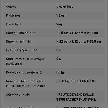
Coloris
Gris et bleu
Poids net
1,2kg
Poids brut
2kg
Dimensions produit
H 80 cm x L 12 cm x P 15 cm
Dimensions colis
H 22 cm x L 12 cm x P 65,5 cm
Indice de réparabilité
5.8
Consommation électrique
0W
mode arrêt
Passage auto mode arrêt
0min
Nom du fabricant, raison
ELECTRO DEPOT FRANCE
sociale ou marque déposée
Adresse postale
1 ROUTE DE VENDEVILLE
59155 FACHES THUMESNIL
Adresse électronique
PRODUCTSUPPORT@CONTAC